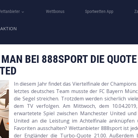
ettanbieter
Wettbonus
Sportwetten App
Z
NAKTION
MAN BEI 888SPORT DIE QUOTE 
TED
In diesem Jahr findet das Viertelfinale der Champions
letztes deutsches Team musste der FC Bayern Münch
die Segel streichen. Trotzdem werden sicherlich viel
dem TV verfolgen. Am Mittwoch, dem 10.04.2019
erwartetete Spiel zwischen Manchester United und
United an die Leistung im Achtelfinale anknüpfen
Favoriten ausschalten? Wettanbieter 888sport ist jed
der Engländer die Turbo-Quote 21.00. Außerdem bi