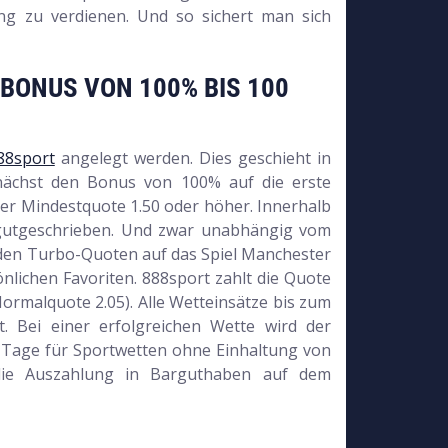
ng zu verdienen. Und so sichert man sich
 BONUS VON 100% BIS 100
88sport
angelegt werden. Dies geschieht in
unächst den Bonus von 100% auf die erste
der Mindestquote 1.50 oder höher. Innerhalb
gutgeschrieben. Und zwar unabhängig vom
den Turbo-Quoten auf das Spiel Manchester
nlichen Favoriten. 888sport zahlt die Quote
ormalquote 2.05). Alle Wetteinsätze bis zum
 Bei einer erfolgreichen Wette wird der
 Tage für Sportwetten ohne Einhaltung von
die Auszahlung in Barguthaben auf dem