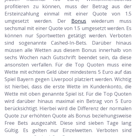
profitieren zu können, muss der Betrag aus der
Ersteinzahlung einmal mit einer Quote von 1.5
umgesetzt werden. Der
Bonus
wiederum muss
sechsmal mit einer Quote von 1.5 umgesetzt werden. Es
können nur Sportwetten getätigt werden. Verboten
sind sogenannte Cashed-In-Bets. Darüber hinaus
müssen alle Wetten aus diesem Bonus innerhalb von
sechs Wochen nach Gutschrift beendet sein, da diese
ansonsten verfallen. Für die Top Quoten muss eine
Wette mit echtem Geld über mindestens 5 Euro auf das
Spiel Bayern gegen Liverpool platziert werden. Wichtig
ist hierbei, dass die erste Wette im Kundenkonto, die
Wette mit oben genannte Spiel ist. Für die Top Quoten
wird darüber hinaus maximal ein Betrag von 5 Euro
berücksichtigt. Hierbei wird die Differenz der normalen
Quote zur erhöhten Quote als Bonus beziehungsweise
Free Bets ausgezahlt. Diese sind sieben Tage lang
Gültig. Es gelten nur Einzelwetten. Verboten sind