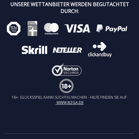
UNSERE WETTANBIETER WERDEN BEGUTACHTET
DURCH:
18+. GLÜCKSSPIEL KANN SÜCHTIG MACHEN - HILFE FINDEN SIE AUF
WWW.BZGA.DE