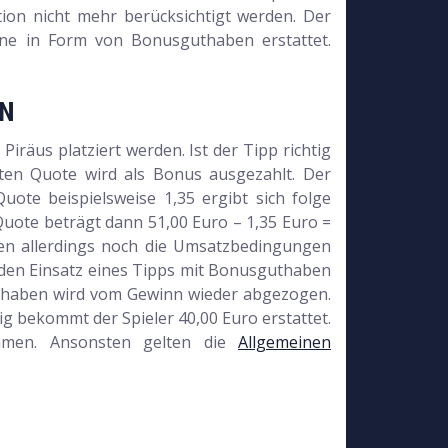
ion nicht mehr berücksichtigt werden. Der
ne in Form von Bonusguthaben erstattet.
EN
räus platziert werden. Ist der Tipp richtig
rten Quote wird als Bonus ausgezahlt. Der
ote beispielsweise 1,35 ergibt sich folge
Quote beträgt dann 51,00 Euro – 1,35 Euro =
en allerdings noch die Umsatzbedingungen
 den Einsatz eines Tipps mit Bonusguthaben
guthaben wird vom Gewinn wieder abgezogen.
g bekommt der Spieler 40,00 Euro erstattet.
ommen. Ansonsten gelten die
Allgemeinen