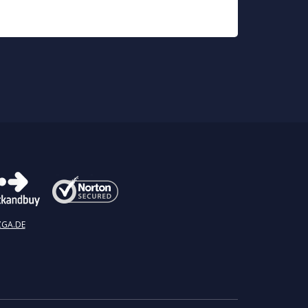
GA.DE