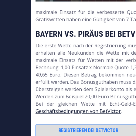
maximale Einsatz für die verbesserte Q
Gratiswetten haben eine Gültigkeit von 7 T
BAYERN VS. PIRÄUS BEI BET
Die erste Wette nach der Registrierung mus
erhalten alle Neukunden die Wette mit de
maximale Einsatz für Wetten mit der verb
Rechnung: 1,00 Einsatz x Normale Quote 1,3
49,65 Euro. Diesen Betrag bekommen neue
erfüllt werden. Das Bonusguthaben muss da
übersteigen werden dem Spielerkonto als e
Werden zum Beispiel 20,00 Euro Bonusguthab
Bei der gleichen Wette mit Echt-Geld-
Geschäftsbedingungen von BetVictor
.
REGISTRIEREN BEI BETVICTOR