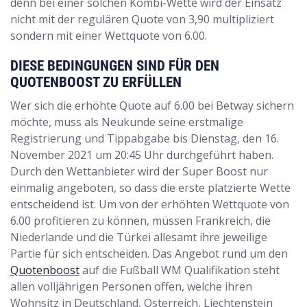
denn bei einer solchen Kombi-Wette wird der Einsatz
nicht mit der regulären Quote von 3,90 multipliziert
sondern mit einer Wettquote von 6.00.
DIESE BEDINGUNGEN SIND FÜR DEN
QUOTENBOOST ZU ERFÜLLEN
Wer sich die erhöhte Quote auf 6.00 bei Betway sichern
möchte, muss als Neukunde seine erstmalige
Registrierung und Tippabgabe bis Dienstag, den 16.
November 2021 um 20:45 Uhr durchgeführt haben.
Durch den Wettanbieter wird der Super Boost nur
einmalig angeboten, so dass die erste platzierte Wette
entscheidend ist. Um von der erhöhten Wettquote von
6.00 profitieren zu können, müssen Frankreich, die
Niederlande und die Türkei allesamt ihre jeweilige
Partie für sich entscheiden. Das Angebot rund um den
Quotenboost
auf die Fußball WM Qualifikation steht
allen volljährigen Personen offen, welche ihren
Wohnsitz in Deutschland, Österreich, Liechtenstein