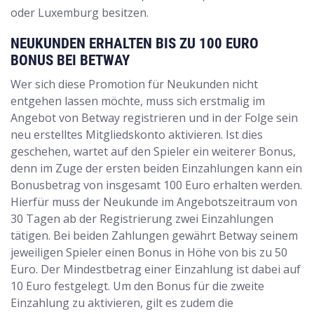
oder Luxemburg besitzen.
NEUKUNDEN ERHALTEN BIS ZU 100 EURO
BONUS BEI BETWAY
Wer sich diese Promotion für Neukunden nicht
entgehen lassen möchte, muss sich erstmalig im
Angebot von Betway registrieren und in der Folge sein
neu erstelltes Mitgliedskonto aktivieren. Ist dies
geschehen, wartet auf den Spieler ein weiterer Bonus,
denn im Zuge der ersten beiden Einzahlungen kann ein
Bonusbetrag von insgesamt 100 Euro erhalten werden.
Hierfür muss der Neukunde im Angebotszeitraum von
30 Tagen ab der Registrierung zwei Einzahlungen
tätigen. Bei beiden Zahlungen gewährt Betway seinem
jeweiligen Spieler einen Bonus in Höhe von bis zu 50
Euro. Der Mindestbetrag einer Einzahlung ist dabei auf
10 Euro festgelegt. Um den Bonus für die zweite
Einzahlung zu aktivieren, gilt es zudem die