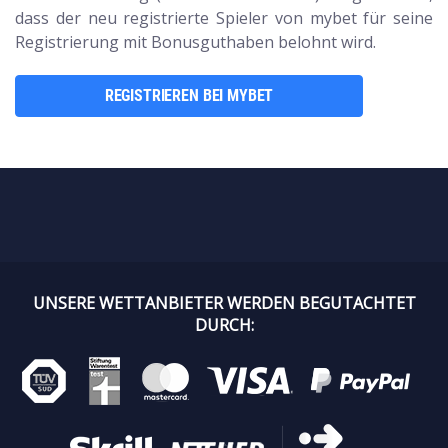
dass der neu registrierte Spieler von mybet für seine
Registrierung mit Bonusguthaben belohnt wird.
REGISTRIEREN BEI MYBET
UNSERE WETTANBIETER WERDEN BEGUTACHTET
DURCH: