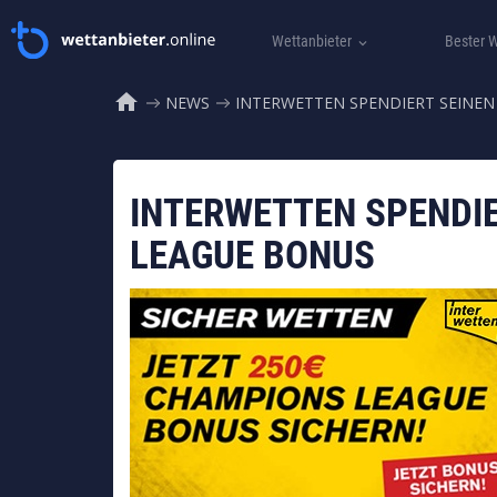
Wettanbieter
Bester W
Skip
home
NEWS
INTERWETTEN SPENDIERT SEINEN
to
content
INTERWETTEN SPENDIE
LEAGUE BONUS