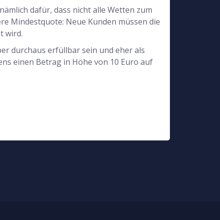
nämlich dafür, dass nicht alle Wetten zum
ndere Mindestquote: Neue Kunden müssen die
 wird.
ber durchaus erfüllbar sein und eher als
ens einen Betrag in Höhe von 10 Euro auf