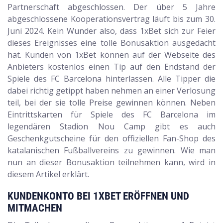
Partnerschaft abgeschlossen. Der über 5 Jahre
abgeschlossene Kooperationsvertrag läuft bis zum 30.
Juni 2024. Kein Wunder also, dass 1xBet sich zur Feier
dieses Ereignisses eine tolle Bonusaktion ausgedacht
hat. Kunden von 1xBet können auf der Webseite des
Anbieters kostenlos einen Tip auf den Endstand der
Spiele des FC Barcelona hinterlassen. Alle Tipper die
dabei richtig getippt haben nehmen an einer Verlosung
teil, bei der sie tolle Preise gewinnen können. Neben
Eintrittskarten für Spiele des FC Barcelona im
legendären Stadion Nou Camp gibt es auch
Geschenkgutscheine für den offiziellen Fan-Shop des
katalanischen Fußballvereins zu gewinnen. Wie man
nun an dieser Bonusaktion teilnehmen kann, wird in
diesem Artikel erklärt.
KUNDENKONTO BEI 1XBET ERÖFFNEN UND
MITMACHEN