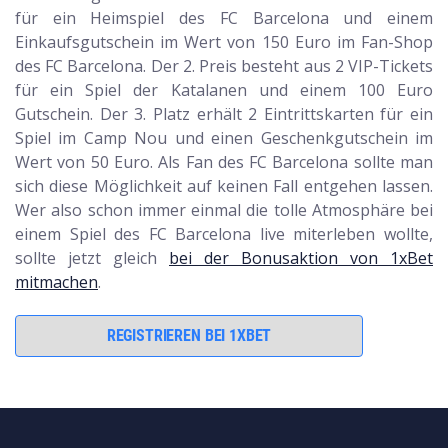
für ein Heimspiel des FC Barcelona und einem
Einkaufsgutschein im Wert von 150 Euro im Fan-Shop
des FC Barcelona. Der 2. Preis besteht aus 2 VIP-Tickets
für ein Spiel der Katalanen und einem 100 Euro
Gutschein. Der 3. Platz erhält 2 Eintrittskarten für ein
Spiel im Camp Nou und einen Geschenkgutschein im
Wert von 50 Euro. Als Fan des FC Barcelona sollte man
sich diese Möglichkeit auf keinen Fall entgehen lassen.
Wer also schon immer einmal die tolle Atmosphäre bei
einem Spiel des FC Barcelona live miterleben wollte,
sollte jetzt gleich
bei der Bonusaktion von 1xBet
mitmachen
.
REGISTRIEREN BEI 1XBET