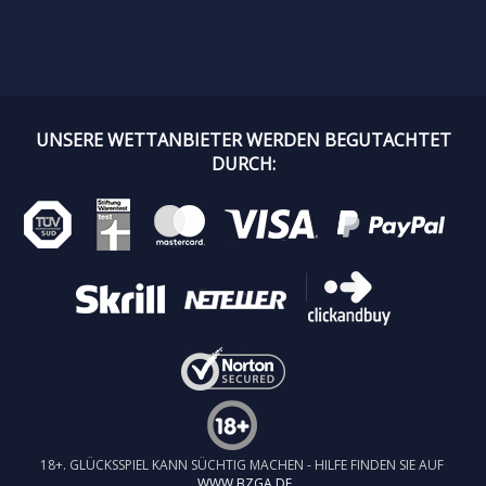
UNSERE WETTANBIETER WERDEN BEGUTACHTET
DURCH:
18+. GLÜCKSSPIEL KANN SÜCHTIG MACHEN - HILFE FINDEN SIE AUF
WWW.BZGA.DE