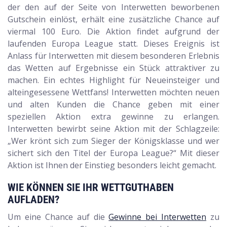
der den auf der Seite von Interwetten beworbenen
Gutschein einlöst, erhält eine zusätzliche Chance auf
viermal 100 Euro. Die Aktion findet aufgrund der
laufenden Europa League statt. Dieses Ereignis ist
Anlass für Interwetten mit diesem besonderen Erlebnis
das Wetten auf Ergebnisse ein Stück attraktiver zu
machen. Ein echtes Highlight für Neueinsteiger und
alteingesessene Wettfans! Interwetten möchten neuen
und alten Kunden die Chance geben mit einer
speziellen Aktion extra gewinne zu erlangen.
Interwetten bewirbt seine Aktion mit der Schlagzeile:
„Wer krönt sich zum Sieger der Königsklasse und wer
sichert sich den Titel der Europa League?“ Mit dieser
Aktion ist Ihnen der Einstieg besonders leicht gemacht.
WIE KÖNNEN SIE IHR WETTGUTHABEN
AUFLADEN?
Um eine Chance auf die
Gewinne bei Interwetten
zu