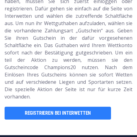
haben, müssen Sie sich zuerst einloggen oder
registrieren. Dafür gehen sie einfach auf die Seite von
Interwetten und wählen die zutreffende Schaltfläche
aus. Um nun ihr Wettguthaben aufzuladen, wählen sie
die vorhandene Zahlungsart „Gutschein“ aus. Geben
Sie ihren Gutschein in der dafür vorgesehenen
Schaltfläche ein. Das Guthaben wird Ihrem Wettkonto
sofort nach der Bestätigung gutgeschrieben. Um ein
teil der Aktion zu werden, müssen sie den
Gutscheincode Champions20 nutzen. Nach dem
Einlösen Ihres Gutscheins können sie sofort Wetten
und auf verschiedene Liegen und Sportarten setzen.
Die spezielle Aktion der Seite ist nur für kurze Zeit
vorhanden.
REGISTRIEREN BEI INTERWETTEN