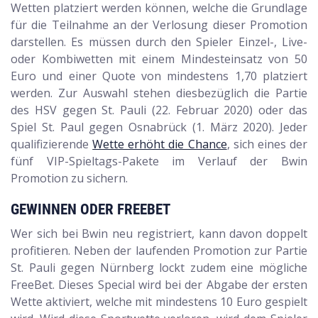
Wetten platziert werden können, welche die Grundlage
für die Teilnahme an der Verlosung dieser Promotion
darstellen. Es müssen durch den Spieler Einzel-, Live-
oder Kombiwetten mit einem Mindesteinsatz von 50
Euro und einer Quote von mindestens 1,70 platziert
werden. Zur Auswahl stehen diesbezüglich die Partie
des HSV gegen St. Pauli (22. Februar 2020) oder das
Spiel St. Paul gegen Osnabrück (1. März 2020). Jeder
qualifizierende
Wette erhöht die Chance
, sich eines der
fünf VIP-Spieltags-Pakete im Verlauf der Bwin
Promotion zu sichern.
GEWINNEN ODER FREEBET
Wer sich bei Bwin neu registriert, kann davon doppelt
profitieren. Neben der laufenden Promotion zur Partie
St. Pauli gegen Nürnberg lockt zudem eine mögliche
FreeBet. Dieses Special wird bei der Abgabe der ersten
Wette aktiviert, welche mit mindestens 10 Euro gespielt