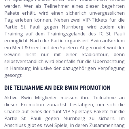
werden. Wer als Teilnehmer eines dieser begehrten
Pakete erhält, wird einen sicherlich unvergesslichen
Tag erleben können. Neben zwei VIP-Tickets für die
Partie St. Pauli gegen Nürnberg wird zudem ein
Training auf dem Trainingsgelände des FC St. Pauli
ermöglicht. Nach der Partie organisiert Bwin außerdem
ein Meet & Greet mit den Spielern. Abgerundet wird der
Gewinn nicht nur mit einer Stadiontour, denn
selbstverständlich wird ebenfalls für die Übernachtung
in Hamburg inklusive der dazugehörigen Verpflegung
gesorgt.
DIE TEILNAHME AN DER BWIN PROMOTION
Aktive Bwin Mitglieder müssen ihre Teilnahme an
dieser Promotion zunächst bestätigen, um sich die
Chance auf eines der fünf VIP-Spieltags-Pakete für die
Partie St. Pauli gegen Nürnberg zu sichern. Im
Anschluss gibt es zwei Spiele, in deren Zusammenhang