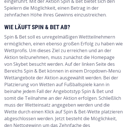
eingeführt. Mit der Aktion Spin & Bet bietet sich den
Spielern die Möglichkeit, einen Betrag in der
zehnfachen Höhe ihres Gewinns einzustreichen.
WIE LÄUFT SPIN & BET AB?
Spin & Bet soll es unregelmäßigen Wettteilnehmern
ermöglichen, einen ebenso großen Erfolg zu haben wie
Wettprofis. Um dieses Ziel zu erreichen und an der
Aktion teilzunehmen, muss zunächst die Homepage
von Skybet besucht werden. Auf der linken Seite des
Bereichs Spin & Bet können in einem Dropdown-Menü
Wettangebote der Aktion ausgewählt werden. Bei der
Platzierung von Wetten auf Fußballspiele kann in
beinahe jedem Fall der Angebotstyp Spin & Bet und
somit die Teilnahme an der Aktion erfolgen. Schließlich
muss der Wetteinsatz angegeben werden und die
Wette durch einen Klick auf Spin & Bet-Wette platzieren
abgeschlossen werden. Jetzt besteht die Möglichkeit,
den Nettogewinn um das Zehnfache des