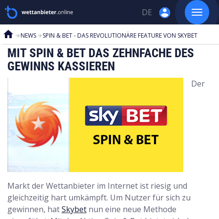
account_circle
DE
Toggle
navigat
Skip
home
EN
NEWS
SPIN & BET - DAS REVOLUTIONÄRE FEATURE VON SKYBET
to
content
MIT SPIN & BET DAS ZEHNFACHE DES
RU
GEWINNS KASSIEREN
Der
Markt der Wettanbieter im Internet ist riesig und
gleichzeitig hart umkämpft. Um Nutzer für sich zu
gewinnen, hat
Skybet
nun eine neue Methode