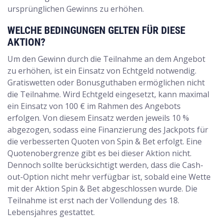
ursprünglichen Gewinns zu erhöhen.
WELCHE BEDINGUNGEN GELTEN FÜR DIESE
AKTION?
Um den Gewinn durch die Teilnahme an dem Angebot
zu erhöhen, ist ein Einsatz von Echtgeld notwendig.
Gratiswetten oder Bonusguthaben ermöglichen nicht
die Teilnahme. Wird Echtgeld eingesetzt, kann maximal
ein Einsatz von 100 € im Rahmen des Angebots
erfolgen. Von diesem Einsatz werden jeweils 10 %
abgezogen, sodass eine Finanzierung des Jackpots für
die verbesserten Quoten von Spin & Bet erfolgt. Eine
Quotenobergrenze gibt es bei dieser Aktion nicht.
Dennoch sollte berücksichtigt werden, dass die Cash-
out-Option nicht mehr verfügbar ist, sobald eine Wette
mit der Aktion Spin & Bet abgeschlossen wurde. Die
Teilnahme ist erst nach der Vollendung des 18.
Lebensjahres gestattet.