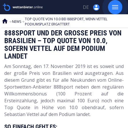
account_circle
DE
Toggle
navigat
Skip
TOP QUOTE VON 10.0 BEI 888SPORT, WENN VETTEL
home
EN
NEWS
to
PODIUMSPLATZ ERGATTERT
content
888SPORT UND DER GROSSE PREIS VON B
RU
RASILIEN – TOP QUOTE VON 10.0, S
OFERN VETTEL AUF DEM PODIUM L
ANDET
Am Sonntag, den 17. November 2019 ist es soweit und
der große Preis von Brasilien wird ausgetragen. Aus
diesem Grund gibt es für alle Neukunden vom Online-
Sportwetten-Anbieter 888sport neben dem regulären
Willkommensbonus (100 Prozent auf die
Ersteinzahlung, jedoch maximal 100 Euro) noch eine
Top Quote in Höhe von 10.0 obendrauf, sofern
Sebastian Vettel auf dem Podium landet.
SO EINFACH GEHT ES: