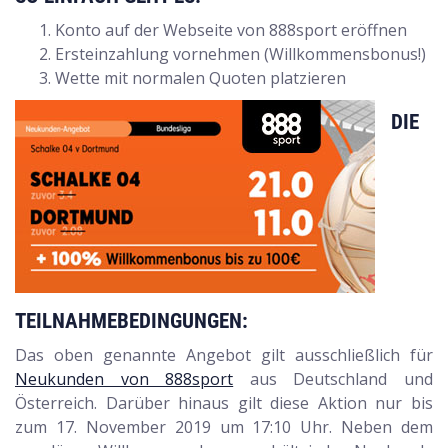
Konto auf der Webseite von 888sport eröffnen
Ersteinzahlung vornehmen (Willkommensbonus!)
Wette mit normalen Quoten platzieren
DIE
TEILNAHMEBEDINGUNGEN:
Das oben genannte Angebot gilt ausschließlich für
Neukunden von 888sport
aus Deutschland und
Österreich. Darüber hinaus gilt diese Aktion nur bis
zum 17. November 2019 um 17:10 Uhr. Neben dem