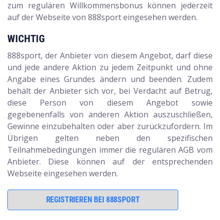
zum regulären Willkommensbonus können jederzeit
auf der Webseite von 888sport eingesehen werden.
WICHTIG
888sport, der Anbieter von diesem Angebot, darf diese
und jede andere Aktion zu jedem Zeitpunkt und ohne
Angabe eines Grundes ändern und beenden. Zudem
behält der Anbieter sich vor, bei Verdacht auf Betrug,
diese Person von diesem Angebot sowie
gegebenenfalls von anderen Aktion auszuschließen,
Gewinne einzubehalten oder aber zurückzufordern. Im
Übrigen gelten neben den spezifischen
Teilnahmebedingungen immer die regulären AGB vom
Anbieter. Diese können auf der entsprechenden
Webseite eingesehen werden.
REGISTRIEREN BEI 888SPORT