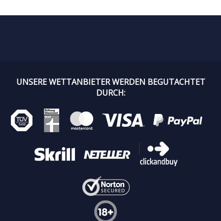
UNSERE WETTANBIETER WERDEN BEGUTACHTET
DURCH: