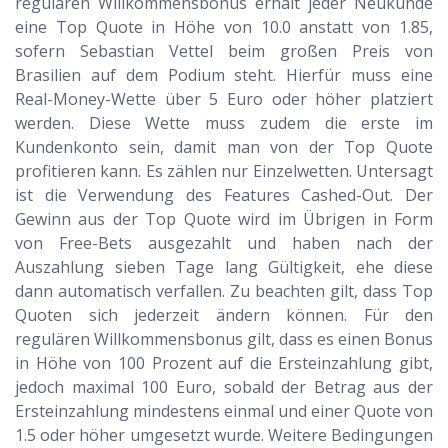
regulären Willkommensbonus erhält jeder Neukunde
eine Top Quote in Höhe von 10.0 anstatt von 1.85,
sofern Sebastian Vettel beim großen Preis von
Brasilien auf dem Podium steht. Hierfür muss eine
Real-Money-Wette über 5 Euro oder höher platziert
werden. Diese Wette muss zudem die erste im
Kundenkonto sein, damit man von der Top Quote
profitieren kann. Es zählen nur Einzelwetten. Untersagt
ist die Verwendung des Features Cashed-Out. Der
Gewinn aus der Top Quote wird im Übrigen in Form
von Free-Bets ausgezahlt und haben nach der
Auszahlung sieben Tage lang Gültigkeit, ehe diese
dann automatisch verfallen. Zu beachten gilt, dass Top
Quoten sich jederzeit ändern können. Für den
regulären Willkommensbonus gilt, dass es einen Bonus
in Höhe von 100 Prozent auf die Ersteinzahlung gibt,
jedoch maximal 100 Euro, sobald der Betrag aus der
Ersteinzahlung mindestens einmal und einer Quote von
1.5 oder höher umgesetzt wurde. Weitere Bedingungen