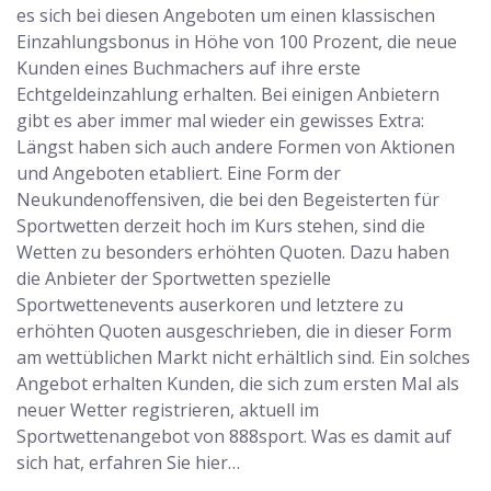
es sich bei diesen Angeboten um einen klassischen
Einzahlungsbonus in Höhe von 100 Prozent, die neue
Kunden eines Buchmachers auf ihre erste
Echtgeldeinzahlung erhalten. Bei einigen Anbietern
gibt es aber immer mal wieder ein gewisses Extra:
Längst haben sich auch andere Formen von Aktionen
und Angeboten etabliert. Eine Form der
Neukundenoffensiven, die bei den Begeisterten für
Sportwetten derzeit hoch im Kurs stehen, sind die
Wetten zu besonders erhöhten Quoten. Dazu haben
die Anbieter der Sportwetten spezielle
Sportwettenevents auserkoren und letztere zu
erhöhten Quoten ausgeschrieben, die in dieser Form
am wettüblichen Markt nicht erhältlich sind. Ein solches
Angebot erhalten Kunden, die sich zum ersten Mal als
neuer Wetter registrieren, aktuell im
Sportwettenangebot von 888sport. Was es damit auf
sich hat, erfahren Sie hier…