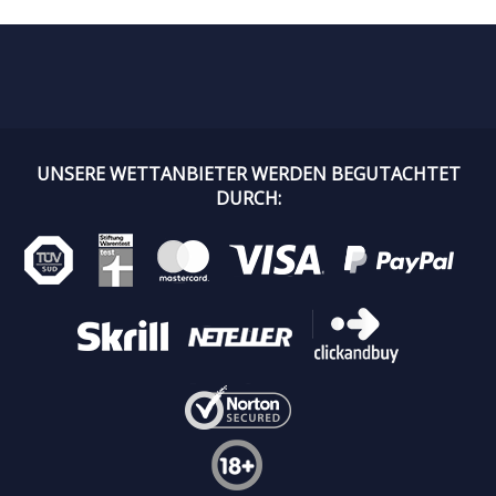
UNSERE WETTANBIETER WERDEN BEGUTACHTET
DURCH: