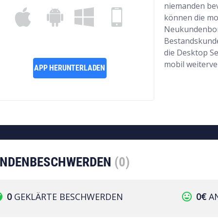
niemanden bevo
können die mo
Neukundenbonu
Bestandskunde
die Desktop S
mobil weiterv
APP HERUNTERLADEN
UNDENBESCHWERDEN
(0)
rcle
0
GEKLÄRTE BESCHWERDEN
tag_faces
0€
AN