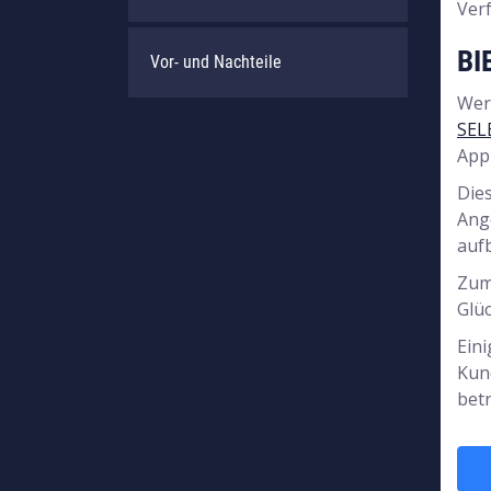
Ver
BI
Vor- und Nachteile
Werf
SEL
App
Die
Ang
auf
Zum
Glüc
Ein
Kun
betr