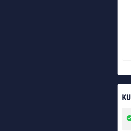
K
check_ci