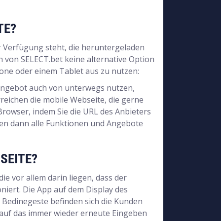
TE?
r Verfügung steht, die heruntergeladen
n von SELECT.bet keine alternative Option
ne oder einem Tablet aus zu nutzen:
 Angebot auch von unterwegs nutzen,
reichen die mobile Webseite, die gerne
rowser, indem Sie die URL des Anbieters
nen dann alle Funktionen und Angebote
SEITE?
ie vor allem darin liegen, dass der
iert. Die App auf dem Display des
er Bedinegeste befinden sich die Kunden
auf das immer wieder erneute Eingeben