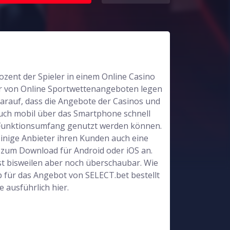
ozent der Spieler in einem Online Casino
r von Online Sportwettenangeboten legen
arauf, dass die Angebote der Casinos und
ch mobil über das Smartphone schnell
 Funktionsumfang genutzt werden können.
inige Anbieter ihren Kunden auch eine
 zum Download für Android oder iOS an.
t bisweilen aber noch überschaubar. Wie
 für das Angebot von SELECT.bet bestellt
ie ausführlich hier.