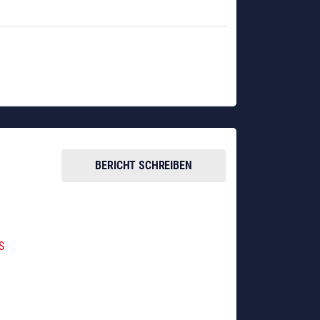
BERICHT SCHREIBEN
S