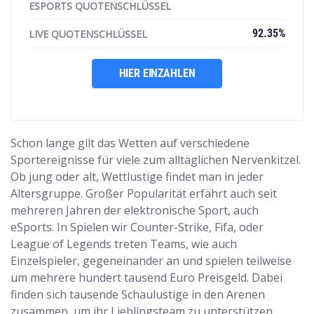
ESPORTS QUOTENSCHLÜSSEL
92.35%
LIVE QUOTENSCHLÜSSEL
HIER EINZAHLEN
Schon lange gilt das Wetten auf verschiedene
Sportereignisse für viele zum alltäglichen Nervenkitzel.
Ob jung oder alt, Wettlustige findet man in jeder
Altersgruppe. Großer Popularität erfährt auch seit
mehreren Jahren der elektronische Sport, auch
eSports. In Spielen wir Counter-Strike, Fifa, oder
League of Legends treten Teams, wie auch
Einzelspieler, gegeneinander an und spielen teilweise
um mehrere hundert tausend Euro Preisgeld. Dabei
finden sich tausende Schaulustige in den Arenen
zusammen, um ihr Lieblingsteam zu unterstützen.