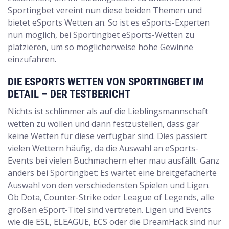
Sportingbet vereint nun diese beiden Themen und
bietet eSports Wetten an. So ist es eSports-Experten
nun möglich, bei Sportingbet eSports-Wetten zu
platzieren, um so möglicherweise hohe Gewinne
einzufahren.
DIE ESPORTS WETTEN VON SPORTINGBET IM
DETAIL – DER TESTBERICHT
Nichts ist schlimmer als auf die Lieblingsmannschaft
wetten zu wollen und dann festzustellen, dass gar
keine Wetten für diese verfügbar sind. Dies passiert
vielen Wettern häufig, da die Auswahl an eSports-
Events bei vielen Buchmachern eher mau ausfällt. Ganz
anders bei Sportingbet: Es wartet eine breitgefächerte
Auswahl von den verschiedensten Spielen und Ligen.
Ob Dota, Counter-Strike oder League of Legends, alle
großen eSport-Titel sind vertreten. Ligen und Events
wie die ESL, ELEAGUE, ECS oder die DreamHack sind nur