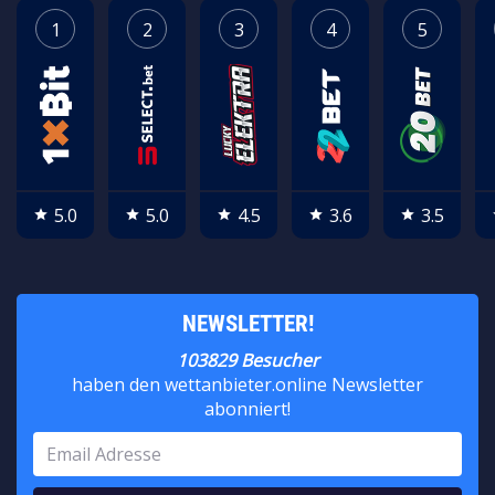
1
2
3
4
5
5.0
5.0
4.5
3.6
3.5
star
star
star
star
star
NEWSLETTER!
103829 Besucher
haben den wettanbieter.online Newsletter
abonniert!