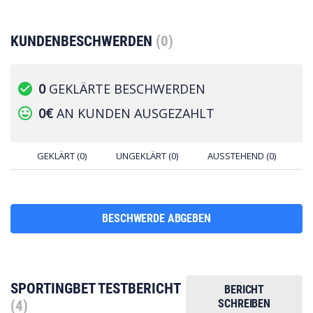
KUNDENBESCHWERDEN
(0)
check_circle
0
GEKLÄRTE BESCHWERDEN
tag_faces
0€
AN KUNDEN AUSGEZAHLT
GEKLÄRT (0)
UNGEKLÄRT (0)
AUSSTEHEND (0)
BESCHWERDE ABGEBEN
SPORTINGBET TESTBERICHT
BERICHT
SCHREIBEN
(4)