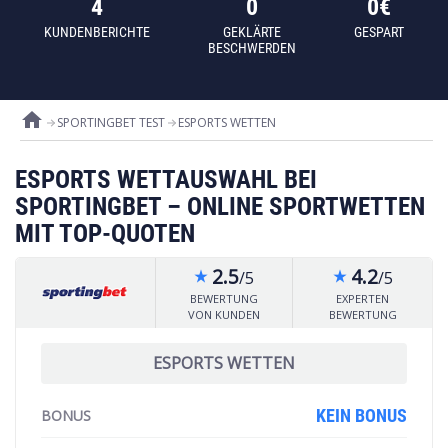
4
0
0€
KUNDENBERICHTE
GEKLÄRTE
GESPART
BESCHWERDEN
home
SPORTINGBET TEST
ESPORTS WETTEN
ESPORTS WETTAUSWAHL BEI
SPORTINGBET – ONLINE SPORTWETTEN
MIT TOP-QUOTEN
2.5
4.2
/5
/5
star_rate
star_rate
BEWERTUNG
EXPERTEN
VON KUNDEN
BEWERTUNG
ESPORTS WETTEN
KEIN BONUS
BONUS