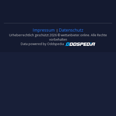
Impressum
Datenschutz
|
Urheberrechtlich geschützt 2026 © wettanbieter.online. Alle Rechte
vorbehalten
Data powered by Oddspedia