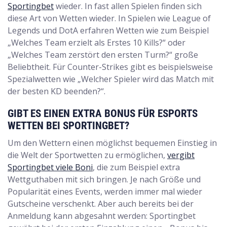
Sportingbet
wieder. In fast allen Spielen finden sich
diese Art von Wetten wieder. In Spielen wie League of
Legends und DotA erfahren Wetten wie zum Beispiel
„Welches Team erzielt als Erstes 10 Kills?“ oder
„Welches Team zerstört den ersten Turm?“ große
Beliebtheit. Für Counter-Strikes gibt es beispielsweise
Spezialwetten wie „Welcher Spieler wird das Match mit
der besten KD beenden?“.
GIBT ES EINEN EXTRA BONUS FÜR ESPORTS
WETTEN BEI SPORTINGBET?
Um den Wettern einen möglichst bequemen Einstieg in
die Welt der Sportwetten zu ermöglichen,
vergibt
Sportingbet viele Boni
, die zum Beispiel extra
Wettguthaben mit sich bringen. Je nach Größe und
Popularität eines Events, werden immer mal wieder
Gutscheine verschenkt. Aber auch bereits bei der
Anmeldung kann abgesahnt werden: Sportingbet