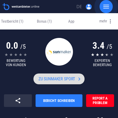
account_circle
DE
Toggle
navigat
Skip
EN
to
mehr
Testbericht
(1)
Bonus
(1)
App
content
RU
0.0
3.4
/5
/5
BEWERTUNG
EXPERTEN
VON KUNDEN
BEWERTUNG
keyboard_arrow_right
ZU SUNMAKER SPORT
REPORT A
share
BERICHT SCHREIBEN
PROBLEM