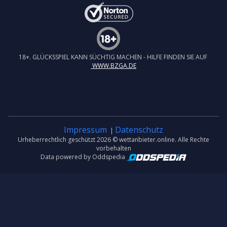
18+. GLÜCKSSPIEL KANN SÜCHTIG MACHEN - HILFE FINDEN SIE AUF
WWW.BZGA.DE
Impressum
Datenschutz
|
Urheberrechtlich geschützt 2026 © wettanbieter.online. Alle Rechte
vorbehalten
Data powered by Oddspedia