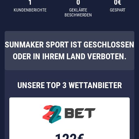
1
0
0€
KUNDENBERICHTE
GEKLÄRTE
GESPART
BESCHWERDEN
SUNMAKER SPORT IST GESCHLOSSEN
ODER IN IHREM LAND VERBOTEN.
UNSERE
TOP 3
WETTANBIETER