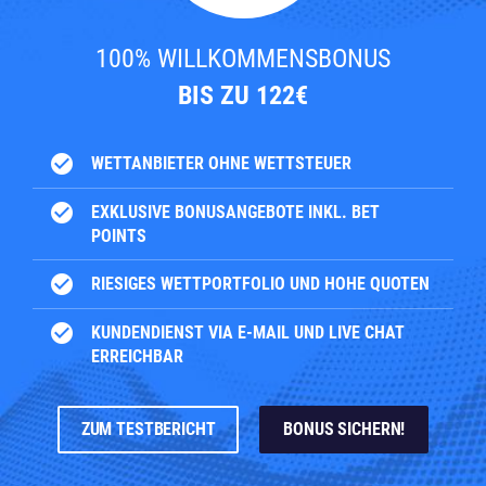
100% WILLKOMMENSBONUS
BIS ZU 122€
check_circle
WETTANBIETER OHNE WETTSTEUER
check_circle
EXKLUSIVE BONUSANGEBOTE INKL. BET
POINTS
check_circle
RIESIGES WETTPORTFOLIO UND HOHE QUOTEN
check_circle
KUNDENDIENST VIA E-MAIL UND LIVE CHAT
ERREICHBAR
ZUM TESTBERICHT
BONUS SICHERN!