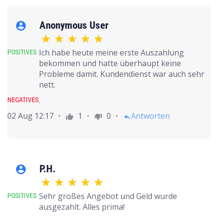
Anonymous User
account_circle
Ich habe heute meine erste Auszahlung
POSITIVES
bekommen und hatte überhaupt keine
Probleme damit. Kundendienst war auch sehr
nett.
.
NEGATIVES
02 Aug 12:17
1
0
Antworten
thumb_up
thumb_down
reply
P.H.
account_circle
Sehr großes Angebot und Geld wurde
POSITIVES
ausgezahlt. Alles prima!