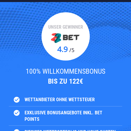
UNSER GEWINNER
4.9
/5
100% WILLKOMMENSBONUS
BIS ZU 122€
check_circle
WETTANBIETER OHNE WETTSTEUER
check_circle
EXKLUSIVE BONUSANGEBOTE INKL. BET
POINTS