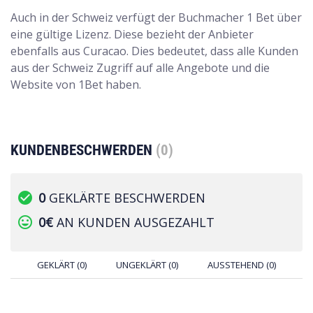
Auch in der Schweiz verfügt der Buchmacher 1 Bet über
eine gültige Lizenz. Diese bezieht der Anbieter
ebenfalls aus Curacao. Dies bedeutet, dass alle Kunden
aus der Schweiz Zugriff auf alle Angebote und die
Website von 1Bet haben.
KUNDENBESCHWERDEN
(0)
check_circle
0
GEKLÄRTE BESCHWERDEN
tag_faces
0€
AN KUNDEN AUSGEZAHLT
GEKLÄRT (0)
UNGEKLÄRT (0)
AUSSTEHEND (0)