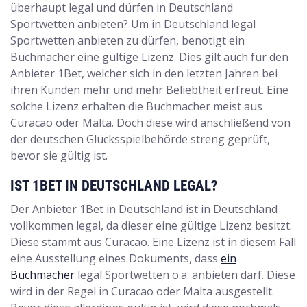
überhaupt legal und dürfen in Deutschland
Sportwetten anbieten? Um in Deutschland legal
Sportwetten anbieten zu dürfen, benötigt ein
Buchmacher eine gültige Lizenz. Dies gilt auch für den
Anbieter 1Bet, welcher sich in den letzten Jahren bei
ihren Kunden mehr und mehr Beliebtheit erfreut. Eine
solche Lizenz erhalten die Buchmacher meist aus
Curacao oder Malta. Doch diese wird anschließend von
der deutschen Glücksspielbehörde streng geprüft,
bevor sie gültig ist.
IST 1BET IN DEUTSCHLAND LEGAL?
Der Anbieter 1Bet in Deutschland ist in Deutschland
vollkommen legal, da dieser eine gültige Lizenz besitzt.
Diese stammt aus Curacao. Eine Lizenz ist in diesem Fall
eine Ausstellung eines Dokuments, dass
ein
Buchmacher
legal Sportwetten o.ä. anbieten darf. Diese
wird in der Regel in Curacao oder Malta ausgestellt.