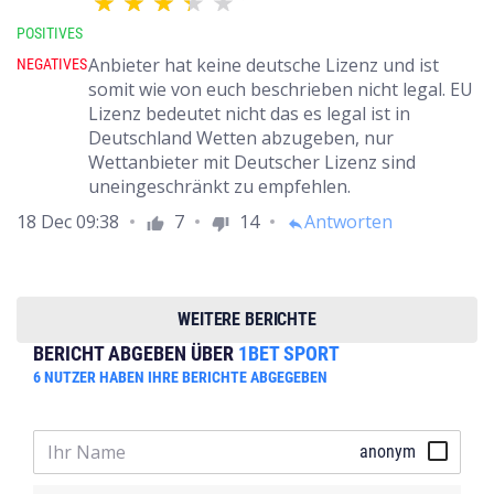
POSITIVES
Anbieter hat keine deutsche Lizenz und ist
NEGATIVES
somit wie von euch beschrieben nicht legal. EU
Lizenz bedeutet nicht das es legal ist in
Deutschland Wetten abzugeben, nur
Wettanbieter mit Deutscher Lizenz sind
uneingeschränkt zu empfehlen.
18 Dec 09:38
7
14
Antworten
thumb_up
thumb_down
reply
WEITERE BERICHTE
BERICHT ABGEBEN ÜBER
1BET SPORT
6
NUTZER HABEN IHRE BERICHTE ABGEGEBEN
anonym