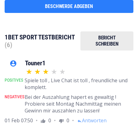
BESCHWERDE ABGEBEN
1BET SPORT TESTBERICHT
BERICHT
SCHREIBEN
(6)
Touner1
account_circle
Spiele toll , Live Chat ist toll , freundliche und
POSITIVES
komplett.
Bei der Auszahlung hapert es gewaltig !
NEGATIVES
Probiere seit Montag Nachmittag meinen
Gewinn mir auszahlen zu lassen!
01 Feb 07:50
0
0
Antworten
thumb_up
thumb_down
reply