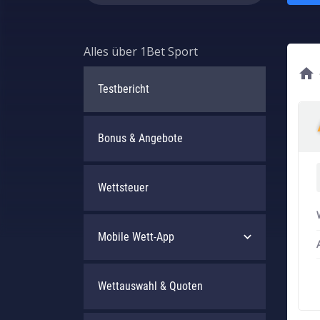
Alles über 1Bet Sport
home
Testbericht
Bonus & Angebote
Wettsteuer
keyboard_arrow_down
Mobile Wett-App
Wettauswahl & Quoten