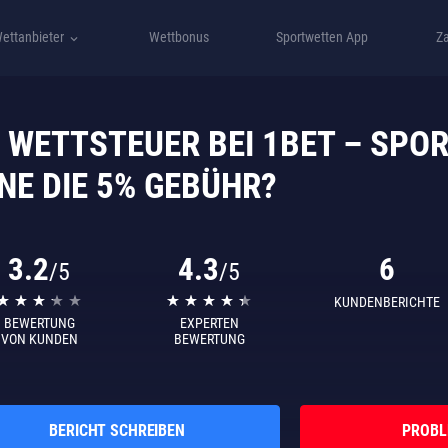
ettanbieter
Wettbonus
Sportwetten App
Z
E WETTSTEUER BEI 1BET – SPO
NE DIE 5% GEBÜHR?
3.2
4.3
6
/5
/5
KUNDENBERICHTE
BEWERTUNG
EXPERTEN
VON KUNDEN
BEWERTUNG
BERICHT SCHREIBEN
PROBL