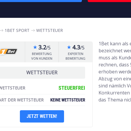
1BET SPORT
WETTSTEUER
1Bet kann als
3.2
4.3
/5
/5
star_rate
star_rate
bezeichnet wer
BEWERTUNG
EXPERTEN
muss als Kunde
VON KUNDEN
BEWERTUNG
rechnen, dass 
erhoben werde
WETTSTEUER
Abzug von ein
sind nämlich V
STEUERFREI
WETTSTEUER
Konkurrenten 
das Thema nicht
ART DER WETTSTEUER
KEINE WETTSTEUER
JETZT WETTEN!