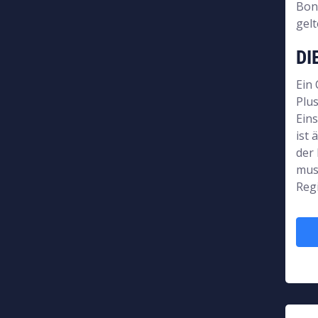
Bon
gel
DI
Ein 
Plus
Ein
ist 
der
muss
Regi