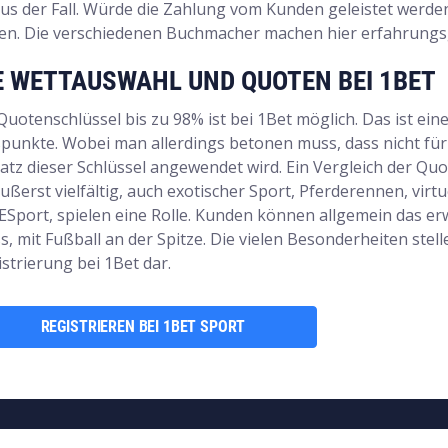
us der Fall. Würde die Zahlung vom Kunden geleistet werde
ten. Die verschiedenen Buchmacher machen hier erfahrung
E WETTAUSWAHL UND QUOTEN BEI 1BET
Quotenschlüssel bis zu 98% ist bei 1Bet möglich. Das ist ei
punkte. Wobei man allerdings betonen muss, dass nicht für 
satz dieser Schlüssel angewendet wird. Ein Vergleich der Q
äußerst vielfältig, auch exotischer Sport, Pferderennen, vir
 ESport, spielen eine Rolle. Kunden können allgemein das e
, mit Fußball an der Spitze. Die vielen Besonderheiten stel
strierung bei 1Bet dar.
REGISTRIEREN BEI 1BET SPORT