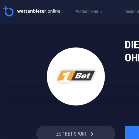
Wettanbieter
Bester W
Skip
to
content
DI
OH
keyboard_arrow_right
ZU 1BET SPORT