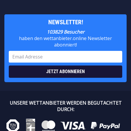
NEWSLETTER!
103829 Besucher
haben den wettanbieter.online Newsletter
abonniert!
JETZT ABONNIEREN
UNSERE WETTANBIETER WERDEN BEGUTACHTET
DURCH: