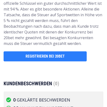
offizielle Schlüssel ein guter durchschnittlicher Wert ist
mit 94 %. Aber es gibt besondere Aktionen. Alleine die
Tatsache, dass die Steuer auf Sportwetten in Höhe von
5 % nicht gezahlt werden muss, führt den
Beobachtungen nach dazu, dass man als Kunde trotz
identischer Quoten mit denen der Konkurrenz bei
20bet mehr gewöhnt. Bei besagten Konkurrenten
muss die Steuer vermutlich gezahlt werden.
REGISTRIEREN BEI 20BET
KUNDENBESCHWERDEN
(0)
check_circle
0
GEKLÄRTE BESCHWERDEN