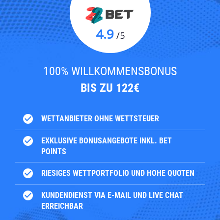
4.9
/5
100% WILLKOMMENSBONUS
BIS ZU 122€
check_circle
WETTANBIETER OHNE WETTSTEUER
check_circle
EXKLUSIVE BONUSANGEBOTE INKL. BET
POINTS
check_circle
RIESIGES WETTPORTFOLIO UND HOHE QUOTEN
check_circle
KUNDENDIENST VIA E-MAIL UND LIVE CHAT
ERREICHBAR