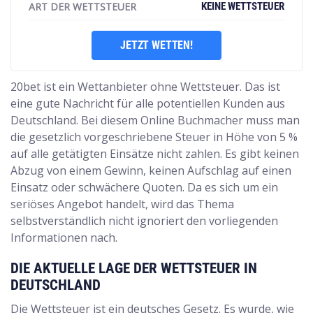
ART DER WETTSTEUER
KEINE WETTSTEUER
JETZT WETTEN!
20bet ist ein Wettanbieter ohne Wettsteuer. Das ist
eine gute Nachricht für alle potentiellen Kunden aus
Deutschland. Bei diesem Online Buchmacher muss man
die gesetzlich vorgeschriebene Steuer in Höhe von 5 %
auf alle getätigten Einsätze nicht zahlen. Es gibt keinen
Abzug von einem Gewinn, keinen Aufschlag auf einen
Einsatz oder schwächere Quoten. Da es sich um ein
seriöses Angebot handelt, wird das Thema
selbstverständlich nicht ignoriert den vorliegenden
Informationen nach.
DIE AKTUELLE LAGE DER WETTSTEUER IN
DEUTSCHLAND
Die Wettsteuer ist ein deutsches Gesetz. Es wurde, wie