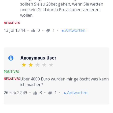
sollten Sie zu 20bet gehen, wenn Sie wetten
und kein Geld durch Provisionen verlieren
wollen.
NEGATIVES
13 Jul 13:44
0
1
Antworten
thumb_up
thumb_down
reply
Anonymous User
account_circle
POSITIVES
Über 4000 Euro wurden mir gelöscht was kann
NEGATIVES
ich machen?
26 Feb 22:49
3
1
Antworten
thumb_up
thumb_down
reply