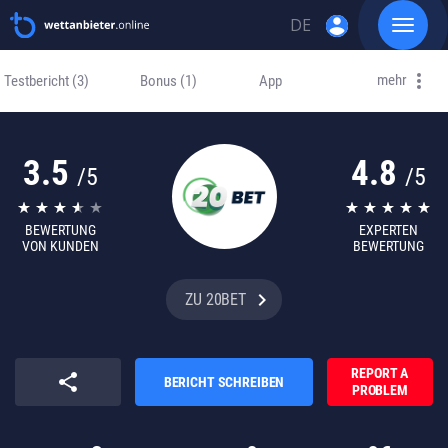
account_circle
DE
Toggle
navigat
Skip
EN
to
mehr
Testbericht
(3)
Bonus
(1)
App
content
RU
3.5
4.8
/5
/5
BEWERTUNG
EXPERTEN
VON KUNDEN
BEWERTUNG
keyboard_arrow_right
ZU 20BET
REPORT A
share
BERICHT SCHREIBEN
PROBLEM