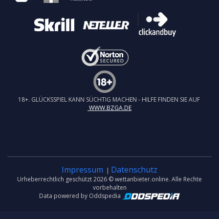
18+. GLÜCKSSPIEL KANN SÜCHTIG MACHEN - HILFE FINDEN SIE AUF
WWW.BZGA.DE
Impressum
Datenschutz
|
Urheberrechtlich geschützt 2026 © wettanbieter.online. Alle Rechte
vorbehalten
Data powered by Oddspedia