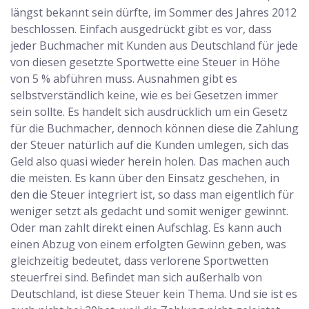
längst bekannt sein dürfte, im Sommer des Jahres 2012
beschlossen. Einfach ausgedrückt gibt es vor, dass
jeder Buchmacher mit Kunden aus Deutschland für jede
von diesen gesetzte Sportwette eine Steuer in Höhe
von 5 % abführen muss. Ausnahmen gibt es
selbstverständlich keine, wie es bei Gesetzen immer
sein sollte. Es handelt sich ausdrücklich um ein Gesetz
für die Buchmacher, dennoch können diese die Zahlung
der Steuer natürlich auf die Kunden umlegen, sich das
Geld also quasi wieder herein holen. Das machen auch
die meisten. Es kann über den Einsatz geschehen, in
den die Steuer integriert ist, so dass man eigentlich für
weniger setzt als gedacht und somit weniger gewinnt.
Oder man zahlt direkt einen Aufschlag. Es kann auch
einen Abzug von einem erfolgten Gewinn geben, was
gleichzeitig bedeutet, dass verlorene Sportwetten
steuerfrei sind. Befindet man sich außerhalb von
Deutschland, ist diese Steuer kein Thema. Und sie ist es