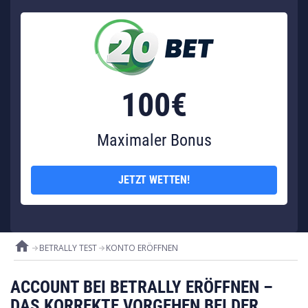
100€
Maximaler Bonus
JETZT WETTEN!
home
BETRALLY TEST
KONTO ERÖFFNEN
ACCOUNT BEI BETRALLY ERÖFFNEN –
DAS KORREKTE VORGEHEN BEI DER