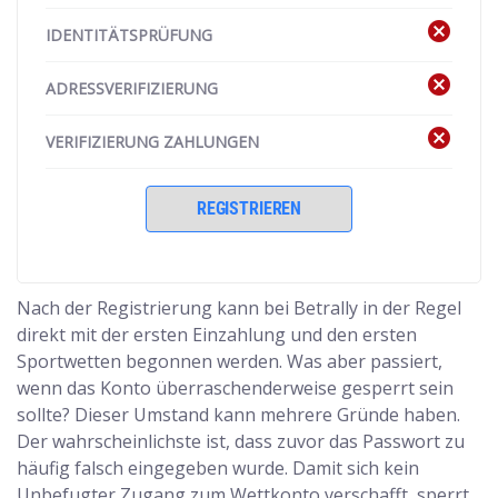
cancel
IDENTITÄTSPRÜFUNG
cancel
ADRESSVERIFIZIERUNG
cancel
VERIFIZIERUNG ZAHLUNGEN
REGISTRIEREN
Nach der Registrierung kann bei Betrally in der Regel
direkt mit der ersten Einzahlung und den ersten
Sportwetten begonnen werden. Was aber passiert,
wenn das Konto überraschenderweise gesperrt sein
sollte? Dieser Umstand kann mehrere Gründe haben.
Der wahrscheinlichste ist, dass zuvor das Passwort zu
häufig falsch eingegeben wurde. Damit sich kein
Unbefugter Zugang zum Wettkonto verschafft, sperrt