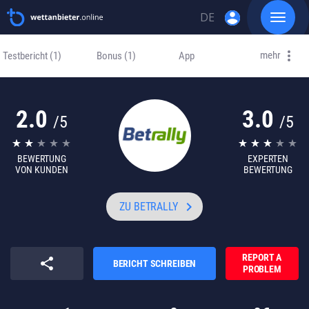
account_circle
DE
Toggle
navigat
Skip
EN
to
mehr
Testbericht
(1)
Bonus
(1)
App
content
RU
2.0
3.0
/5
/5
BEWERTUNG
EXPERTEN
VON KUNDEN
BEWERTUNG
keyboard_arrow_right
ZU BETRALLY
REPORT A
share
BERICHT SCHREIBEN
PROBLEM