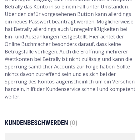
Betrally das Konto in so einem Fall unter Umständen.
Über den dafür vorgesehenen Button kann allerdings
ein neues Passwort beantragt werden. Möglicherweise
hat Betrally allerdings auch Unregelmäßigkeiten bei
Ein- und Auszahlungen festgestellt. Hier achtet der
Online Buchmacher besonders darauf, dass keine
Betrugsfälle vorliegen. Auch die Eröffnung mehrerer
Wettkonten bei Betrally ist nicht zulässig und kann die
Sperrung sämtlicher Accounts zur Folge haben. Sollte
nichts davon zutreffend sein und es sich bei der
Sperrung des Kontos augenscheinlich um ein Versehen
handeln, hilft der Kundenservice schnell und kompetent
weiter.
KUNDENBESCHWERDEN
(0)