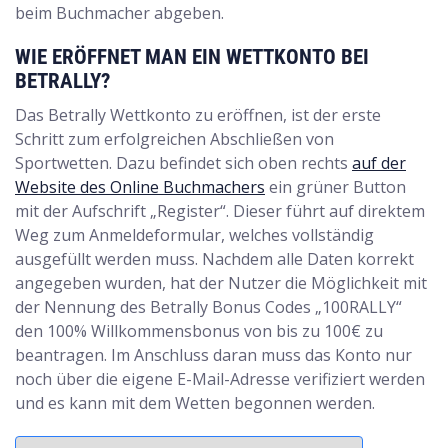
beim Buchmacher abgeben.
WIE ERÖFFNET MAN EIN WETTKONTO BEI
BETRALLY?
Das Betrally Wettkonto zu eröffnen, ist der erste
Schritt zum erfolgreichen Abschließen von
Sportwetten. Dazu befindet sich oben rechts
auf der
Website des Online Buchmachers
ein grüner Button
mit der Aufschrift „Register“. Dieser führt auf direktem
Weg zum Anmeldeformular, welches vollständig
ausgefüllt werden muss. Nachdem alle Daten korrekt
angegeben wurden, hat der Nutzer die Möglichkeit mit
der Nennung des Betrally Bonus Codes „100RALLY“
den 100% Willkommensbonus von bis zu 100€ zu
beantragen. Im Anschluss daran muss das Konto nur
noch über die eigene E-Mail-Adresse verifiziert werden
und es kann mit dem Wetten begonnen werden.