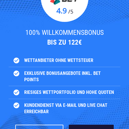
4.9
/5
100% WILLKOMMENSBONUS
BIS ZU 122€
check_circle
WETTANBIETER OHNE WETTSTEUER
check_circle
EXKLUSIVE BONUSANGEBOTE INKL. BET
POINTS
check_circle
RIESIGES WETTPORTFOLIO UND HOHE QUOTEN
check_circle
KUNDENDIENST VIA E-MAIL UND LIVE CHAT
ERREICHBAR