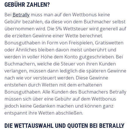
GEBÜHR ZAHLEN?
Bei
Betrally
muss man auf den Wettbonus keine
Gebühr bezahlen, da diese von dem Buchmacher selbst
übernommen wird. Die 5% Wettsteuer wird generell auf
die erzielten Gewinne einer Wette berechnet.
Bonusguthaben in Form von Freispielen, Gratiswetten
oder Ähnliches bleiben davon meist unberührt und
werden in voller Höhe dem Konto gutgeschrieben. Bei
Buchmachern, welche die Steuer von ihren Kunden
verlangen, müssen dann lediglich die späteren Gewinne
nach wie vor versteuert werden. Diese Gewinne
entstehen durch Wetten mit dem erhaltenen
Bonusguthaben. Alle Kunden des Buchmachers Betrally
müssen sich über eine Gebühr auf dem Wettbonus
jedoch keine Gedanken machen und können ganz
entspannt ihre Wetten abschließen.
DIE WETTAUSWAHL UND QUOTEN BEI BETRALLY