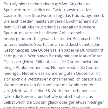
Betrally bietet neben einem großen Angebot an
Sportwetten zusätzlich ein Casino sowie ein Live-
Casino. Bei den Sportwetten liegt das Hauptaugenmerk
wie auch bei den meisten anderen Buchmachern auf
dem Fußball. Aber auch der Basketball und weitere
Sportarten werden bei diesem Anbieter sehr
hervorgehoben. Insgesamt bietet der Buchmacher 33
unterschiedliche Sportarten an und deckt damit jeden
Geschmack ab. Die Quoten fallen dabei im Durchschnitt
sehr gut aus. Wenn man Betrally mit dem Marktführer
Tipico vergleicht, fällt auf, dass die Quoten meist um
einige Punkte höher sind. Nur selten sind die Quoten
niedriger. Neben diesen ohnehin guten Quoten wirkt
sich auch die Wettsteuer nicht unerheblich darauf aus.
Wenn man diesen Wettanbieter mit Konkurrenten
vergleicht, welche eine 5% Wettsteuer erheben, so
fallen die Gewinne bei Betrally deutlich höher aus.
Selbst wenn die Quoten gleich oder gar etwas niedriger