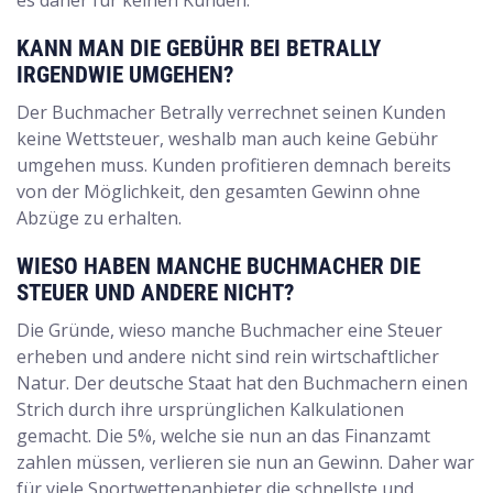
es daher für keinen Kunden.
KANN MAN DIE GEBÜHR BEI BETRALLY
IRGENDWIE UMGEHEN?
Der Buchmacher Betrally verrechnet seinen Kunden
keine Wettsteuer, weshalb man auch keine Gebühr
umgehen muss. Kunden profitieren demnach bereits
von der Möglichkeit, den gesamten Gewinn ohne
Abzüge zu erhalten.
WIESO HABEN MANCHE BUCHMACHER DIE
STEUER UND ANDERE NICHT?
Die Gründe, wieso manche Buchmacher eine Steuer
erheben und andere nicht sind rein wirtschaftlicher
Natur. Der deutsche Staat hat den Buchmachern einen
Strich durch ihre ursprünglichen Kalkulationen
gemacht. Die 5%, welche sie nun an das Finanzamt
zahlen müssen, verlieren sie nun an Gewinn. Daher war
für viele Sportwettenanbieter die schnellste und