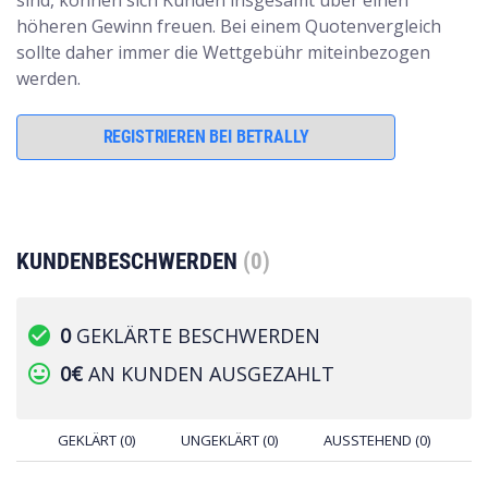
sind, können sich Kunden insgesamt über einen
höheren Gewinn freuen. Bei einem Quotenvergleich
sollte daher immer die Wettgebühr miteinbezogen
werden.
REGISTRIEREN BEI BETRALLY
KUNDENBESCHWERDEN
(0)
check_circle
0
GEKLÄRTE BESCHWERDEN
tag_faces
0€
AN KUNDEN AUSGEZAHLT
GEKLÄRT (0)
UNGEKLÄRT (0)
AUSSTEHEND (0)