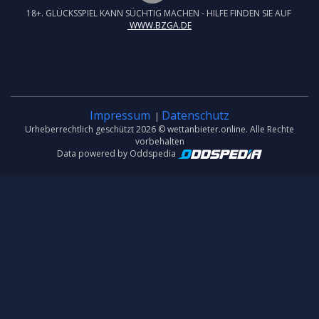
18+. GLÜCKSSPIEL KANN SÜCHTIG MACHEN - HILFE FINDEN SIE AUF
WWW.BZGA.DE
Impressum
Datenschutz
|
Urheberrechtlich geschützt 2026 © wettanbieter.online. Alle Rechte
vorbehalten
Data powered by Oddspedia