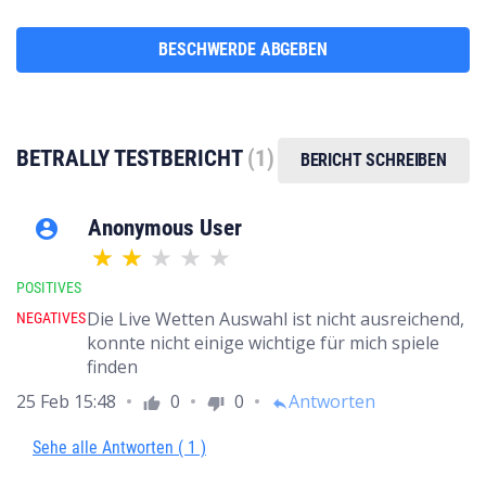
BESCHWERDE ABGEBEN
BETRALLY TESTBERICHT
(1)
BERICHT SCHREIBEN
Anonymous User
account_circle
POSITIVES
Die Live Wetten Auswahl ist nicht ausreichend,
NEGATIVES
konnte nicht einige wichtige für mich spiele
finden
25 Feb 15:48
0
0
Antworten
thumb_up
thumb_down
reply
Sehe alle Antworten ( 1 )