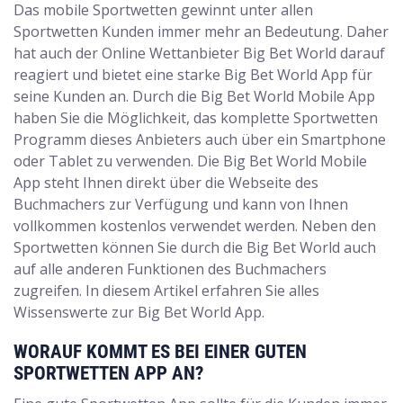
Das mobile Sportwetten gewinnt unter allen
Sportwetten Kunden immer mehr an Bedeutung. Daher
hat auch der Online Wettanbieter Big Bet World darauf
reagiert und bietet eine starke Big Bet World App für
seine Kunden an. Durch die Big Bet World Mobile App
haben Sie die Möglichkeit, das komplette Sportwetten
Programm dieses Anbieters auch über ein Smartphone
oder Tablet zu verwenden. Die Big Bet World Mobile
App steht Ihnen direkt über die Webseite des
Buchmachers zur Verfügung und kann von Ihnen
vollkommen kostenlos verwendet werden. Neben den
Sportwetten können Sie durch die Big Bet World auch
auf alle anderen Funktionen des Buchmachers
zugreifen. In diesem Artikel erfahren Sie alles
Wissenswerte zur Big Bet World App.
WORAUF KOMMT ES BEI EINER GUTEN
SPORTWETTEN APP AN?