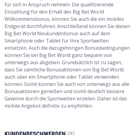
für sich in Anspruch nehmen. Die qualifizierende
Einzahlung für den Erhalt des Big Bet World
Willkommensbonus, können Sie auch die ein mobiles
Endgerät durchführen. Anschließend können Sie diesen
Big Bet World Neukundenbonus auch auf dem
Smartphone oder Tablet für Ihre Sportwetten
einsetzen. Auch die dazugehörigen Bonusbedingungen
können Sie bei Big Bet World ganz bequem von
unterwegs aus abgeben. Grundsätzlich ist zu sagen,
dass Sie sämtliche Bonusaktionen von Big Bet World
auch über ein Smartphone oder Tablet verwenden
können. Somit können Sie auch von unterwegs aus alle
Bonusaktionen genießen und somit deutlich bessere
Gewinne durch die Sportwetten erzielen. Daher ist das
mobile Angebot definitiv zu empfehlen.
KUNDENBESCHWERDEN
(0)