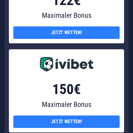
122€
Maximaler Bonus
JETZT WETTEN!
150€
Maximaler Bonus
JETZT WETTEN!