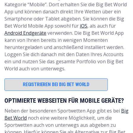
Kategorie “Mobile”. Dort erhalten Sie die Big Bet World
App und können danach direkt Ihre Wetten über ein
Smartphone oder Tablet abgeben. Sie können die Big
Bet World Mobile App sowohl für
iOS
, als auch für
Android Endgeräte
verwenden. Die Big Bet World App
kann von Ihnen bereits in wenigen Momenten
heruntergeladen und anschließend installiert werden.
Loggen Sie dich danach mit den Daten Ihres Accounts
ein und nutzen Sie das gesamte Portfolio von Big Bet
World auch von unterwegs.
REGISTRIEREN BEI BIG BET WORLD
OPTIMIERTE WEBSEITEN FÜR MOBILE GERÄTE?
Neben der besonderen Sportwetten App gibt es bei
Big
Bet World
noch eine weitere Möglichkeit, um die
Sportwetten auch von unterwegs aus abgeben zu
können. Hierfür können Sie als Alternative zur Big Bet