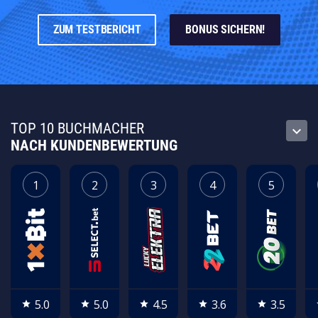
ZUM TESTBERICHT
BONUS SICHERN!
TOP 10 BUCHMACHER
keyboard_arrow_down
NACH KUNDENBEWERTUNG
1
2
3
4
5
5.0
5.0
4.5
3.6
3.5
star
star
star
star
star