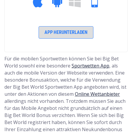
APP HERUNTERLADEN
Für die mobilen Sportwetten können Sie bei Big Bet
World sowohl eine besondere
Sportwetten App
, als
auch die mobile Version der Webseite verwenden. Eine
besondere Bonusaktion, welche für die Verwendung
der Big Bet World Sportwetten App angeboten wird, ist
unter den Aktionen von diesem
Online Wettanbieter
allerdings nicht vorhanden. Trotzdem müssen Sie auch
für das Mobile Angebot nicht grundsätzlich auf einen
Big Bet World Bonus verzichten. Wenn Sie sich bei Big
Bet World registriert haben, können Sie sofort durch
Ihrer Einzahlung einen attraktiven Neukundenbonus