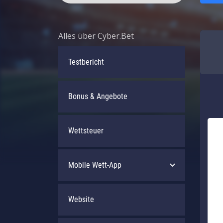
Alles über Cyber.Bet
Testbericht
Bonus & Angebote
Wettsteuer
keyboard_arrow_down
Mobile Wett-App
Website