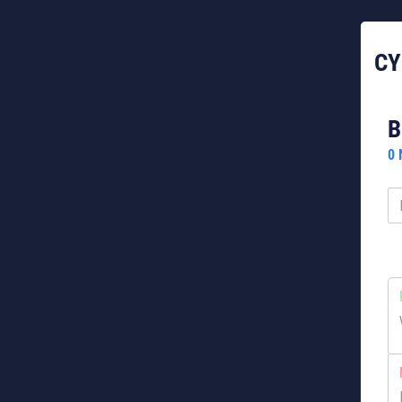
CY
B
0