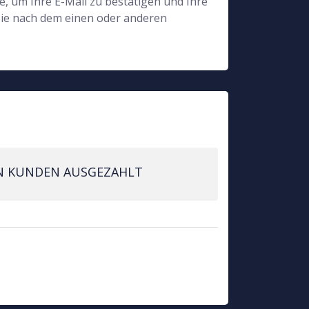
e, um Ihre E-Mail zu bestätigen und Ihre
it Sie nach dem einen oder anderen
 KUNDEN AUSGEZAHLT