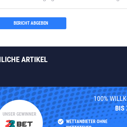
BERICHT ABGEBEN
LICHE ARTIKEL
100% WILL
BIS
UNSER GEWINNER
check_circle
WETTANBIETER OHNE