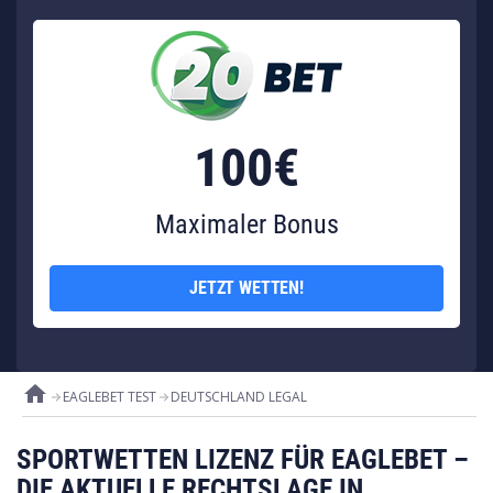
100€
Maximaler Bonus
JETZT WETTEN!
home
EAGLEBET TEST
DEUTSCHLAND LEGAL
SPORTWETTEN LIZENZ FÜR EAGLEBET –
DIE AKTUELLE RECHTSLAGE IN