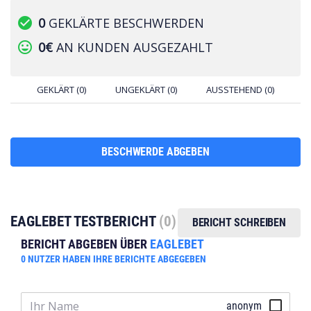
check_circle
0
GEKLÄRTE BESCHWERDEN
tag_faces
0€
AN KUNDEN AUSGEZAHLT
GEKLÄRT (0)
UNGEKLÄRT (0)
AUSSTEHEND (0)
BESCHWERDE ABGEBEN
EAGLEBET TESTBERICHT
(0)
BERICHT SCHREIBEN
BERICHT ABGEBEN ÜBER
EAGLEBET
0
NUTZER HABEN IHRE BERICHTE ABGEGEBEN
anonym