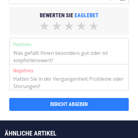
BEWERTEN SIE
EAGLEBET
Positives
Negatives
BERICHT ABGEBEN
ÄHNLICHE ARTIKEL