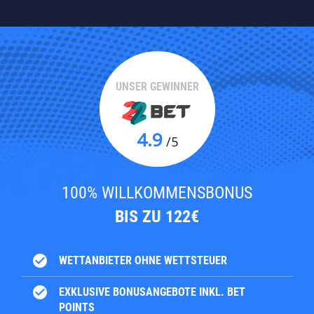
UNSER GEWINNER
4.9
/5
100% WILLKOMMENSBONUS
BIS ZU 122€
check_circle
WETTANBIETER OHNE WETTSTEUER
check_circle
EXKLUSIVE BONUSANGEBOTE INKL. BET
POINTS