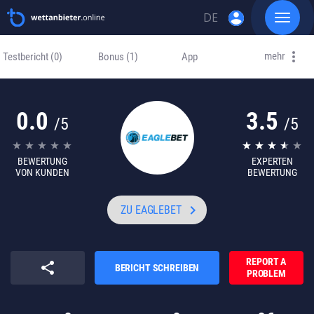
account_circle
DE
Toggle
navigat
Skip
EN
to
mehr
Testbericht
(0)
Bonus
(1)
App
content
RU
0.0
3.5
/5
/5
BEWERTUNG
EXPERTEN
VON KUNDEN
BEWERTUNG
keyboard_arrow_right
ZU EAGLEBET
REPORT A
share
BERICHT SCHREIBEN
PROBLEM