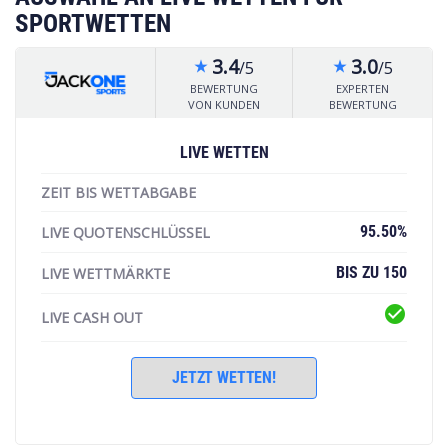
SPORTWETTEN
3.4
3.0
/5
/5
star_rate
star_rate
BEWERTUNG
EXPERTEN
VON KUNDEN
BEWERTUNG
LIVE WETTEN
ZEIT BIS WETTABGABE
95.50%
LIVE QUOTENSCHLÜSSEL
BIS ZU 150
LIVE WETTMÄRKTE
check_circle
LIVE CASH OUT
JETZT WETTEN!