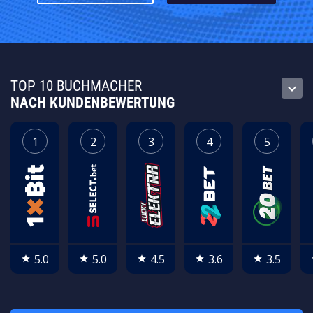
TOP 10 BUCHMACHER
keyboard_arrow_down
NACH KUNDENBEWERTUNG
1
2
3
4
5
5.0
5.0
4.5
3.6
3.5
star
star
star
star
star