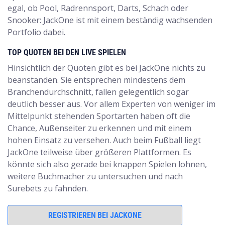
egal, ob Pool, Radrennsport, Darts, Schach oder
Snooker: JackOne ist mit einem beständig wachsenden
Portfolio dabei.
TOP QUOTEN BEI DEN LIVE SPIELEN
Hinsichtlich der Quoten gibt es bei JackOne nichts zu
beanstanden. Sie entsprechen mindestens dem
Branchendurchschnitt, fallen gelegentlich sogar
deutlich besser aus. Vor allem Experten von weniger im
Mittelpunkt stehenden Sportarten haben oft die
Chance, Außenseiter zu erkennen und mit einem
hohen Einsatz zu versehen. Auch beim Fußball liegt
JackOne teilweise über größeren Plattformen. Es
könnte sich also gerade bei knappen Spielen lohnen,
weitere Buchmacher zu untersuchen und nach
Surebets zu fahnden.
REGISTRIEREN BEI JACKONE