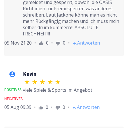
gemeldet und gesperrt, obwohl die OASIS
Richtlinien für Fremdsperren was anderes
schreiben. Laut Jackone könne man es nicht
mehr Rückgängig machen und ich muss mcih
selber drum kümmern!!! ABSOLUTE
FRECHHEIT!!!
05 Nov 21:20
0
0
Antworten
thumb_up
thumb_down
reply
Kevin
account_circle
viele Spiele & Sports im Angebot
POSITIVES
NEGATIVES
05 Aug 09:39
0
0
Antworten
thumb_up
thumb_down
reply