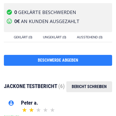
check_circle
0
GEKLÄRTE BESCHWERDEN
tag_faces
0€
AN KUNDEN AUSGEZAHLT
GEKLÄRT (0)
UNGEKLÄRT (0)
AUSSTEHEND (0)
BESCHWERDE ABGEBEN
JACKONE TESTBERICHT
(6)
BERICHT SCHREIBEN
Peter a.
account_circle