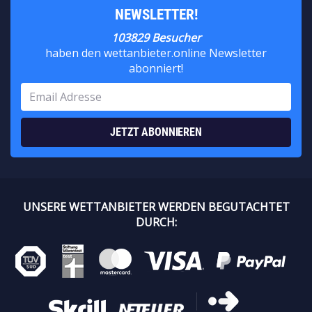
NEWSLETTER!
103829 Besucher
haben den wettanbieter.online Newsletter
abonniert!
JETZT ABONNIEREN
UNSERE WETTANBIETER WERDEN BEGUTACHTET
DURCH: