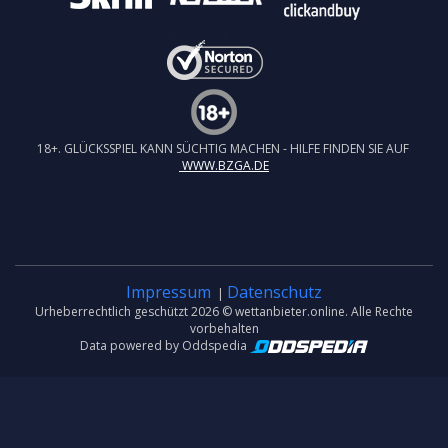
18+. GLÜCKSSPIEL KANN SÜCHTIG MACHEN - HILFE FINDEN SIE AUF
WWW.BZGA.DE
Impressum
Datenschutz
|
Urheberrechtlich geschützt 2026 © wettanbieter.online. Alle Rechte
vorbehalten
Data powered by Oddspedia