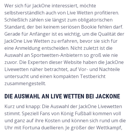
Wer sich für JackOne interessiert, möchte
selbstverständlich auch von Live Wetten profitieren.
Schließlich zählen sie längst zum obligatorischen
Standard, der bei keinem seriösen Bookie fehlen darf.
Gerade für Anfänger ist es wichtig, um die Qualität der
JackOne Live Wetten zu erfahren, bevor sie sich für
eine Anmeldung entscheiden. Nicht zuletzt ist die
Auswahl an Sportwetten-Anbietern so groß wie nie
zuvor. Die Experten dieser Website haben die JackOne
Livewetten näher betrachtet, auf Vor- und Nachteile
untersucht und einen kompakten Testbericht
zusammengestellt.
DIE AUSWAHL AN LIVE WETTEN BEI JACKONE
Kurz und knapp: Die Auswahl der JackOne Livewetten
stimmt. Speziell Fans von König Fußball kommen voll
und ganz auf ihre Kosten und können sich rund um die
Uhr mit Fortuna duellieren. Je größer der Wettkampf,