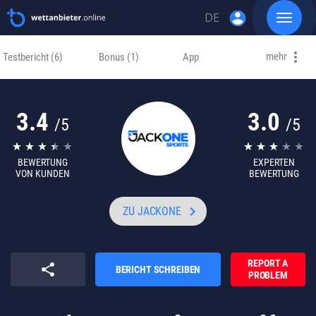
account_circle
DE
Toggle
navigat
Skip
EN
to
mehr
Testbericht
(6)
Bonus
(1)
App
content
RU
3.4
3.0
/5
/5
BEWERTUNG
EXPERTEN
VON KUNDEN
BEWERTUNG
keyboard_arrow_right
ZU JACKONE
REPORT A
share
BERICHT SCHREIBEN
PROBLEM