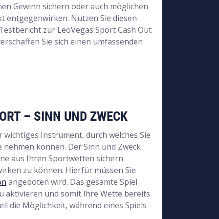
inen Gewinn sichern oder auch möglichen
kt entgegenwirken. Nutzen Sie diesen
 Testbericht zur LeoVegas Sport Cash Out
erschaffen Sie sich einen umfassenden
PORT – SINN UND ZWECK
 wichtiges Instrument, durch welches Sie
te nehmen können. Der Sinn und Zweck
inne aus Ihren Sportwetten sichern
wirken zu können. Hierfür müssen Sie
on
angeboten wird. Das gesamte Spiel
u aktivieren und somit Ihre Wette bereits
ell die Möglichkeit, während eines Spiels