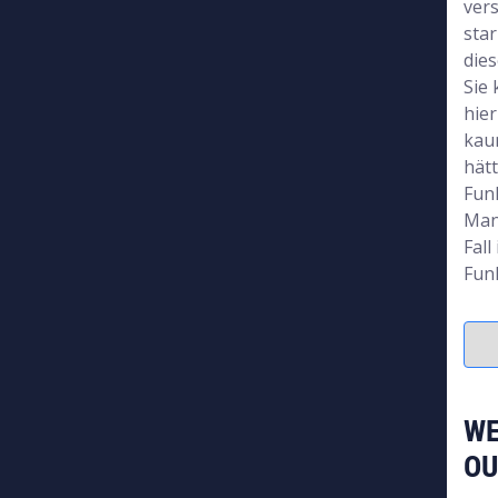
vers
star
dies
Sie
hier
kau
hätt
Fun
Man
Fall
Funk
WE
OU