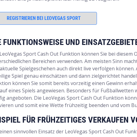
REGISTRIEREN BEI LEOVEGAS SPORT
E FUNKTIONSWEISE UND EINSATZGEBIET
 LeoVegas Sport Cash Out Funktion können Sie bei diesem O
erschiedlichen Bereichen verwenden. Am meisten Sinn macht 
aktuelle Spielgeschehen auch direkt live verfolgen können.
ilige Spiel genau einschätzen und dann zielgerichtet hande
tion können Sie somit bereits vorzeitig einen Gewinn erhal
lauf eines Spiels angewiesen. Besonders für Fußballwetten
fig angeboten. Die LeoVegas Sport Cash Out Funktion können
ivieren und somit eine Wette frühzeitig beenden und vom B
ISPIEL FÜR FRÜHZEITIGES VERKAUFEN 
einen sinnvollen Einsatz der LeoVegas Sport Cash Out Funkti