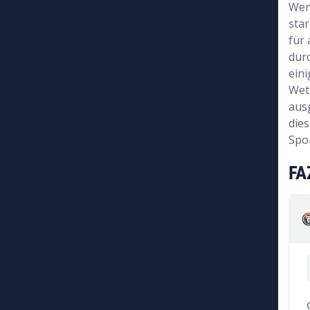
Wenn
sta
für 
dur
ein
Wet
aus
dies
Spor
FA