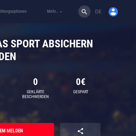
account_circle
search
DE
ahlungsoptionen
Mehr…
EN
AS SPORT ABSICHERN
RU
NDEN
0
0€
GEKLÄRTE
GESPART
BESCHWERDEN
share
EM MELDEN