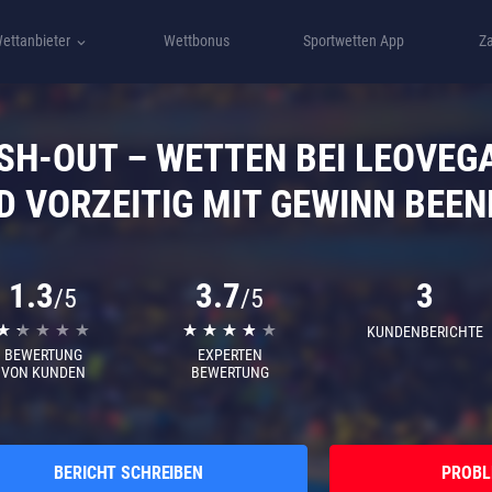
ettanbieter
Wettbonus
Sportwetten App
Z
SH-OUT – WETTEN BEI LEOVEG
D VORZEITIG MIT GEWINN BEE
1.3
3.7
3
/5
/5
KUNDENBERICHTE
BEWERTUNG
EXPERTEN
VON KUNDEN
BEWERTUNG
BERICHT SCHREIBEN
PROBL