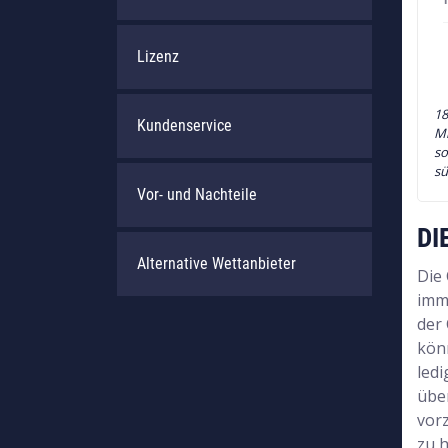
Lizenz
18
Kundenservice
Mi
s
sü
Vor- und Nachteile
DI
Alternative Wettanbieter
Die 
imm
der 
kön
ledi
über
vorz
zu h