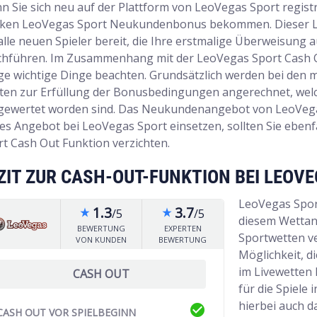
 Sie sich neu auf der Plattform von LeoVegas Sport registr
rken LeoVegas Sport Neukundenbonus bekommen. Dieser 
alle neuen Spieler bereit, die Ihre erstmalige Überweisung
chführen. Im Zusammenhang mit der LeoVegas Sport Cash Out 
ige wichtige Dinge beachten. Grundsätzlich werden bei den 
ten zur Erfüllung der Bonusbedingungen angerechnet, welch
gewertet worden sind. Das Neukundenangebot von LeoVegas
es Angebot bei LeoVegas Sport einsetzen, sollten Sie ebenf
t Cash Out Funktion verzichten.
ZIT ZUR CASH-OUT-FUNKTION BEI LEOV
LeoVegas Spor
1.3
3.7
/5
/5
star_rate
star_rate
diesem Wettanb
BEWERTUNG
EXPERTEN
Sportwetten ve
VON KUNDEN
BEWERTUNG
Möglichkeit, d
im Livewetten
CASH OUT
für die Spiele 
hierbei auch d
check_circle
CASH OUT VOR SPIELBEGINN