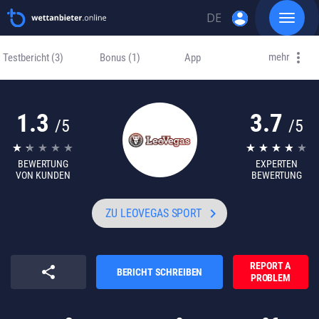
account_circle
DE
Toggle
navigat
Skip
EN
to
mehr
Testbericht
(3)
Bonus
(1)
App
content
RU
1.3
3.7
/5
/5
BEWERTUNG
EXPERTEN
VON KUNDEN
BEWERTUNG
keyboard_arrow_right
ZU LEOVEGAS SPORT
REPORT A
share
BERICHT SCHREIBEN
PROBLEM