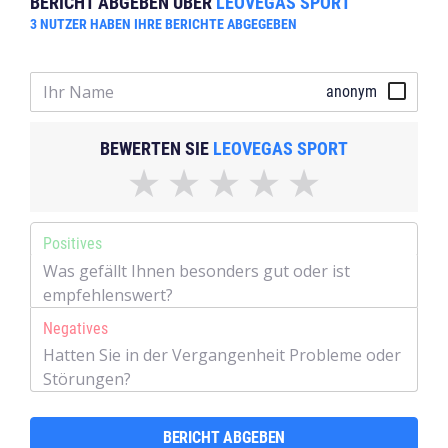
BERICHT ABGEBEN ÜBER
LEOVEGAS SPORT
3
NUTZER HABEN IHRE BERICHTE ABGEGEBEN
anonym
BEWERTEN SIE
LEOVEGAS SPORT
Positives
Negatives
BERICHT ABGEBEN