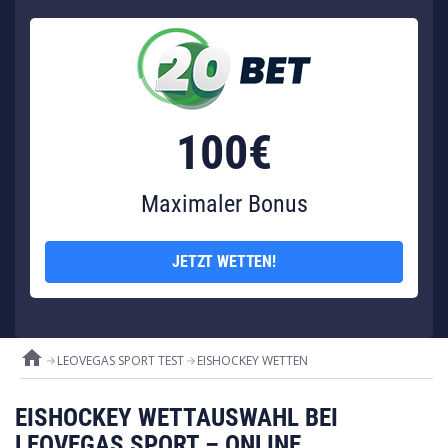
100€
Maximaler Bonus
JETZT WETTEN!
home
LEOVEGAS SPORT TEST
EISHOCKEY WETTEN
EISHOCKEY WETTAUSWAHL BEI
LEOVEGAS SPORT – ONLINE