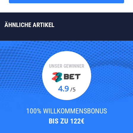
ÄHNLICHE ARTIKEL
UNSER GEWINNER
4.9
/5
100% WILLKOMMENSBONUS
BIS ZU 122€