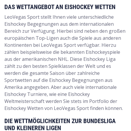
DAS WETTANGEBOT AN EISHOCKEY WETTEN
LeoVegas Sport stellt Ihnen viele unterschiedliche
Eishockey Begegnungen aus dem internationalen
Bereich zur Verfügung. Hierbei sind neben den großen
europäischen Top-Ligen auch die Spiele aus anderen
Kontinenten bei LeoVegas Sport verfügbar. Hierzu
zählen beispielsweise die bekannten Eishockeyspiele
aus der amerikanischen NHL. Diese Eishockey Liga
zählt zu den besten Spielklassen der Welt und es
werden die gesamte Saison über zahlreiche
Sportwetten auf die Eishockey Begegnungen aus
Amerika angegeben. Aber auch viele internationale
Eishockey Turniere, wie eine Eishockey
Weltmeisterschaft werden Sie stets im Portfolio der
Eishockey Wetten von LeoVegas Sport finden können.
DIE WETTMÖGLICHKEITEN ZUR BUNDESLIGA
UND KLEINEREN LIGEN