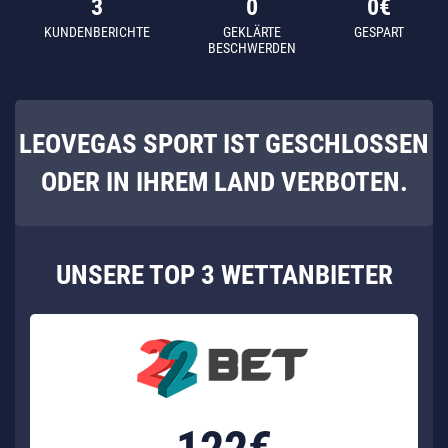
3
0
0€
KUNDENBERICHTE
GEKLÄRTE
GESPART
BESCHWERDEN
LEOVEGAS SPORT IST GESCHLOSSEN
ODER IN IHREM LAND VERBOTEN.
UNSERE
TOP 3
WETTANBIETER