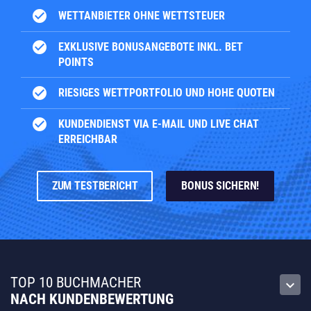
check_circle
WETTANBIETER OHNE WETTSTEUER
check_circle
EXKLUSIVE BONUSANGEBOTE INKL. BET
POINTS
check_circle
RIESIGES WETTPORTFOLIO UND HOHE QUOTEN
check_circle
KUNDENDIENST VIA E-MAIL UND LIVE CHAT
ERREICHBAR
ZUM TESTBERICHT
BONUS SICHERN!
TOP 10 BUCHMACHER
keyboard_arrow_down
NACH KUNDENBEWERTUNG