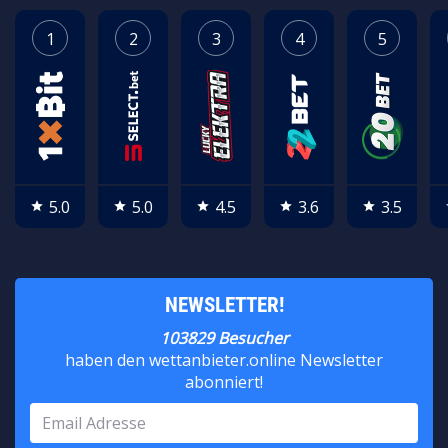
1
2
3
4
5
5.0
5.0
4.5
3.6
3.5
star
star
star
star
star
NEWSLETTER!
103829 Besucher
haben den wettanbieter.online Newsletter
abonniert!