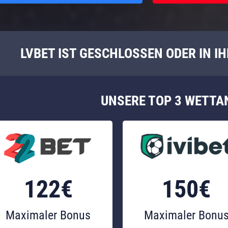
LVBET IST GESCHLOSSEN ODER IN I
UNSERE
TOP 3
WETTAN
122€
150€
Maximaler Bonus
Maximaler Bonu