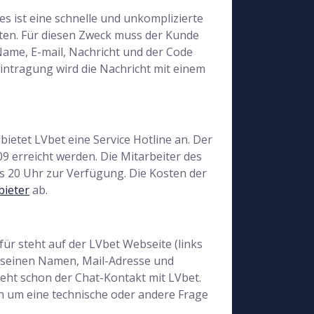
s ist eine schnelle und unkomplizierte
eten. Für diesen Zweck muss der Kunde
Name, E-mail, Nachricht und der Code
ntragung wird die Nachricht mit einem
bietet LVbet eine Service Hotline an. Der
 erreicht werden. Die Mitarbeiter des
is 20 Uhr zur Verfügung. Die Kosten der
bieter
ab.
r steht auf der LVbet Webseite (links
 seinen Namen, Mail-Adresse und
teht schon der Chat-Kontakt mit LVbet.
h um eine technische oder andere Frage