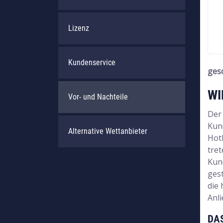
Lizenz
Kundenservice
ges
WI
Vor- und Nachteile
Der
Kun
Alternative Wettanbieter
Hotl
tre
Kun
gest
die 
Anli
DA