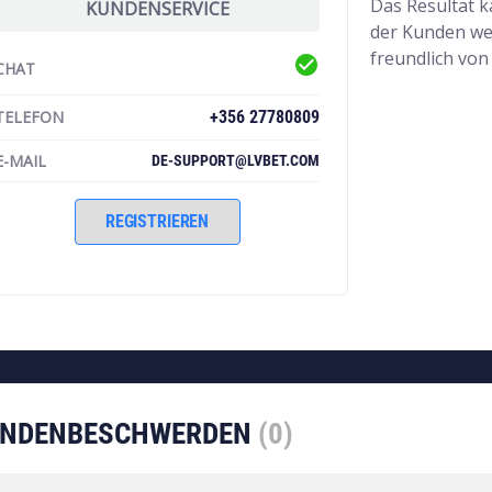
Das Resultat k
KUNDENSERVICE
der Kunden we
freundlich vo
check_circle
CHAT
+356 27780809
TELEFON
E-MAIL
DE-SUPPORT@LVBET.COM
REGISTRIEREN
UNDENBESCHWERDEN
(0)