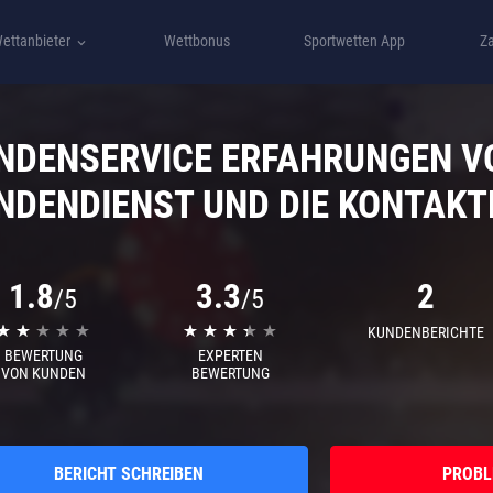
ettanbieter
Wettbonus
Sportwetten App
Z
NDENSERVICE ERFAHRUNGEN VO
NDENDIENST UND DIE KONTAK
1.8
3.3
2
/5
/5
KUNDENBERICHTE
BEWERTUNG
EXPERTEN
VON KUNDEN
BEWERTUNG
BERICHT SCHREIBEN
PROBL