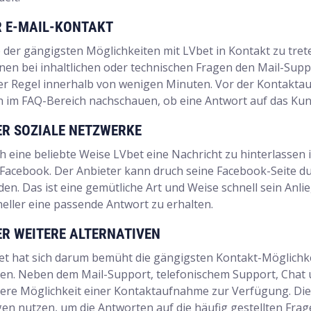
R E-MAIL-KONTAKT
 der gängigsten Möglichkeiten mit LVbet in Kontakt zu tret
nen bei inhaltlichen oder technischen Fragen den Mail-Supp
der Regel innerhalb von wenigen Minuten. Vor der Kontakt
h im FAQ-Bereich nachschauen, ob eine Antwort auf das Ku
ER SOZIALE NETZWERKE
 eine beliebte Weise LVbet eine Nachricht zu hinterlassen 
 Facebook. Der Anbieter kann druch seine Facebook-Seite du
en. Das ist eine gemütliche Art und Weise schnell sein Anl
eller eine passende Antwort zu erhalten.
ER WEITERE ALTERNATIVEN
et hat sich darum bemüht die gängigsten Kontakt-Möglichk
llen. Neben dem Mail-Support, telefonischem Support, Chat
tere Möglichkeit einer Kontaktaufnahme zur Verfügung. Die
gen nutzen, um die Antworten auf die häufig gestellten Fra