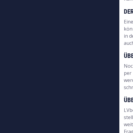
DE
Eine
kön
in 
auc
ÜB
Noch
per
werd
schn
ÜB
LVb
ste
wei
Fra