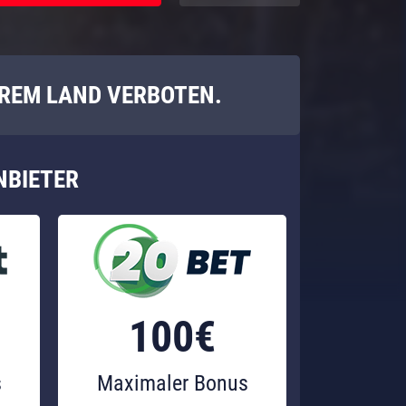
HREM LAND VERBOTEN.
BIETER
100€
s
Maximaler Bonus