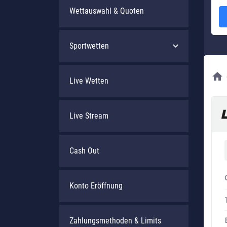
Wettauswahl & Quoten
keyboard_arrow_down
Sportwetten
home
Live Wetten
Live Stream
Cash Out
Konto Eröffnung
Zahlungsmethoden & Limits