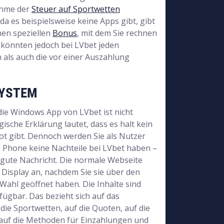
ahme der
Steuer auf Sportwetten
 es beispielsweise keine Apps gibt, gibt
nen speziellen
Bonus
, mit dem Sie rechnen
 könnten jedoch bei LVbet jeden
als auch die vor einer Auszahlung
SYSTEM
 die Windows App von LVbet ist nicht
gische Erklärung lautet, dass es halt kein
t gibt. Dennoch werden Sie als Nutzer
 Phone keine Nachteile bei LVbet haben –
e gute Nachricht. Die normale Webseite
 Display an, nachdem Sie sie über den
Wahl geöffnet haben. Die Inhalte sind
rfügbar. Das bezieht sich auf das
ie Sportwetten, auf die Quoten, auf die
auf die Methoden für Einzahlungen und