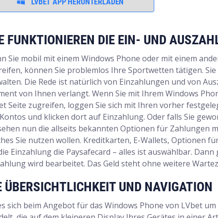
LVBET APP HERUNTERLADEN
E FUNKTIONIEREN DIE EIN- UND AUSZAH
n Sie mobil mit einem Windows Phone oder mit einem ande
reifen, können Sie problemlos Ihre Sportwetten tätigen. Si
alten. Die Rede ist natürlich von Einzahlungen und von Aus
ment von Ihnen verlangt. Wenn Sie mit Ihrem Windows Phon
t Seite zugreifen, loggen Sie sich mit Ihren vorher festgel
Kontos und klicken dort auf Einzahlung. Oder falls Sie gew
sehen nun die allseits bekannten Optionen für Zahlungen mi
ches Sie nutzen wollen. Kreditkarten, E-Wallets, Optionen 
die Einzahlung die Paysafecard – alles ist auswählbar. Dann
zahlung wird bearbeitet. Das Geld steht ohne weitere Warte
E ÜBERSICHTLICHKEIT UND NAVIGATION
es sich beim Angebot für das Windows Phone von LVbet um
elt, die auf dem kleineren Display Ihres Gerätes in einer Art