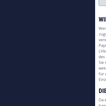
WI
Wen
zug
verw
Pay
LVbe
des 
Sie 
wel
für 
Ein
DI
Da 
hand