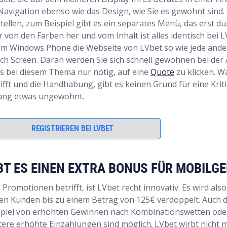
Navigation ebenso wie das Design, wie Sie es gewohnt sind. S
ellen, zum Beispiel gibt es ein separates Menü, das erst d
 von den Farben her und vom Inhalt ist alles identisch bei L
em Windows Phone die Webseite von LVbet so wie jede ande
ch Screen. Daran werden Sie sich schnell gewöhnen bei der 
es bei diesem Thema nur nötig, auf eine
Quote
zu klicken. W
ifft und die Handhabung, gibt es keinen Grund für eine Kritik
ang etwas ungewohnt.
REGISTRIEREN BEI LVBET
BT ES EINEN EXTRA BONUS FÜR MOBILG
Promotionen betrifft, ist LVbet recht innovativ. Es wird als
en Kunden bis zu einem Betrag von 125€ verdoppelt. Auch 
spiel von erhöhten Gewinnen nach Kombinationswetten oder
tere erhöhte Einzahlungen sind möglich. LVbet wirbt nicht 