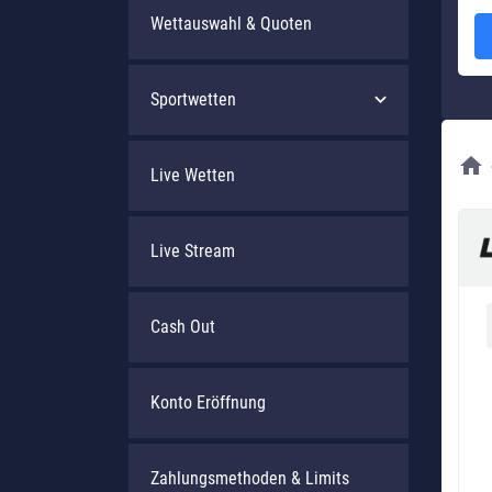
Wettauswahl & Quoten
keyboard_arrow_down
Sportwetten
home
Live Wetten
Live Stream
Cash Out
Konto Eröffnung
Zahlungsmethoden & Limits