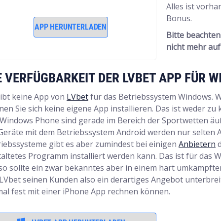
Alles ist vorh
Bonus.
APP HERUNTERLADEN
Bitte beachten 
nicht mehr auf
E VERFÜGBARKEIT DER LVBET APP FÜR 
gibt keine App von
LVbet
für das Betriebssystem Windows. 
en Sie sich keine eigene App installieren. Das ist weder zu 
 Windows Phone sind gerade im Bereich der Sportwetten äuße
Geräte mit dem Betriebssystem Android werden nur selten A
riebssysteme gibt es aber zumindest bei einigen
Anbietern
d
altetes Programm installiert werden kann. Das ist für das 
so sollte ein zwar bekanntes aber in einem hart umkämpft
 LVbet seinen Kunden also ein derartiges Angebot unterbre
mal fest mit einer iPhone App rechnen können.