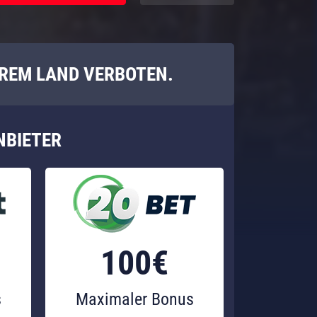
HREM LAND VERBOTEN.
BIETER
100€
s
Maximaler Bonus