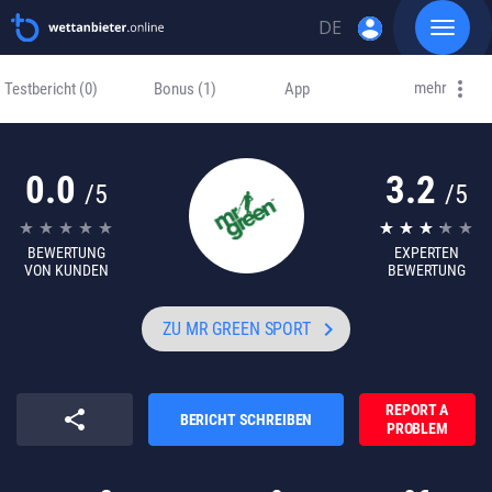
account_circle
DE
Toggle
navigat
Skip
EN
to
mehr
Testbericht
(0)
Bonus
(1)
App
content
RU
0.0
3.2
/5
/5
BEWERTUNG
EXPERTEN
VON KUNDEN
BEWERTUNG
keyboard_arrow_right
ZU MR GREEN SPORT
REPORT A
share
BERICHT SCHREIBEN
PROBLEM