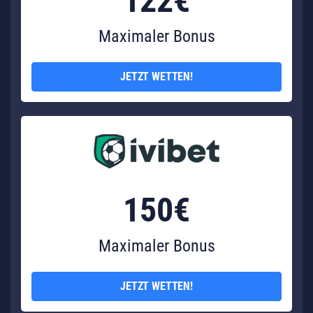
122€
Maximaler Bonus
JETZT WETTEN!
150€
Maximaler Bonus
JETZT WETTEN!