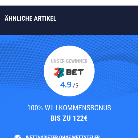
ÄHNLICHE ARTIKEL
UNSER GEWINNER
4.9
/5
100% WILLKOMMENSBONUS
BIS ZU 122€
check_circle
WETTANBIETER OHNE WETTSTEUER