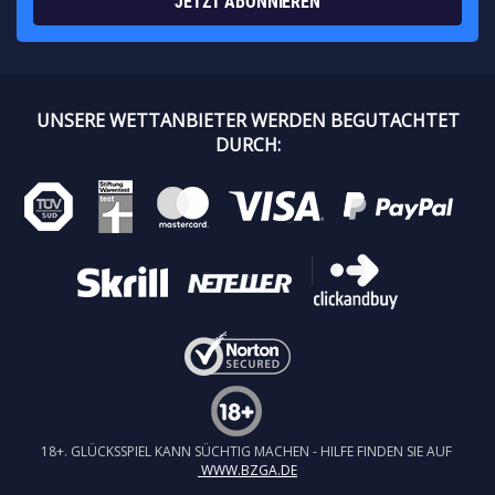
JETZT ABONNIEREN
UNSERE WETTANBIETER WERDEN BEGUTACHTET
DURCH:
18+. GLÜCKSSPIEL KANN SÜCHTIG MACHEN - HILFE FINDEN SIE AUF
WWW.BZGA.DE