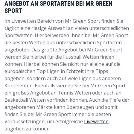
ANGEBOT AN SPORTARTEN BEI MR GREEN
SPORT
Im Livewetten Bereich von Mr Green Sport finden Sie
täglich eine riesige Auswahl an vielen unterschiedlichen
Sportwetten. Hierbei werden Ihnen bei Mr Green Sport
die besten Wetten aus unterschiedlichen Sportarten
angeboten. Das größte Angebot bei Mr Green Sport
werden Sie hierbei für die Fussball Wetten finden
können. Hierbei können Sie nicht nur alleine auf die
europäischen Top Ligen in Echtzeit Ihre Tipps
abgeben, sondern auch auf viele Ligen aus anderen
Kontinenten. Ebenfalls werden Sie bei Mr Green Sport
ein großes Angebot an Tennis Wetten oder auch an
Basketball Wetten vorfinden können. Auch die Tiefe der
angebotenen Märkte kann überzeugen und somit
finden Sie bei Mr Green Sport immer die besten
Voraussetzungen, um erfolgreiche
Livewetten
abgeben zu können.