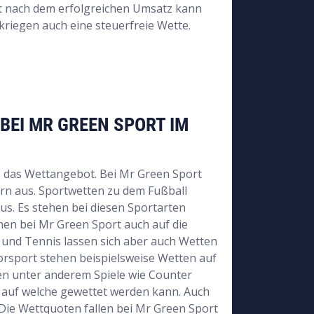
st nach dem erfolgreichen Umsatz kann
riegen auch eine steuerfreie Wette.
BEI MR GREEN SPORT IM
ts das Wettangebot. Bei Mr Green Sport
ern aus. Sportwetten zu dem Fußball
s. Es stehen bei diesen Sportarten
nen bei Mr Green Sport auch auf die
 und Tennis lassen sich aber auch Wetten
rsport stehen beispielsweise Wetten auf
en unter anderem Spiele wie Counter
, auf welche gewettet werden kann. Auch
 Die Wettquoten fallen bei Mr Green Sport