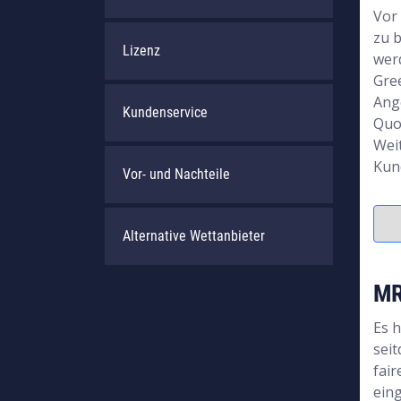
Vor 
zu b
Lizenz
wer
Gree
Ang
Kundenservice
Quo
Weit
Kund
Vor- und Nachteile
Alternative Wettanbieter
MR
Es h
sei
fai
ein