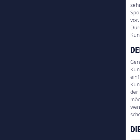
sehr
Spo
vor.
Dur
Kun
DE
Ger
Kund
ein
Kun
der 
möch
wen
scho
DI