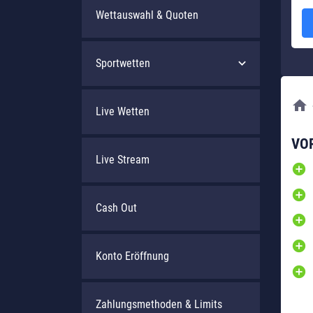
Wettauswahl & Quoten
keyboard_arrow_down
Sportwetten
home
Live Wetten
VO
Live Stream
Cash Out
Konto Eröffnung
Zahlungsmethoden & Limits