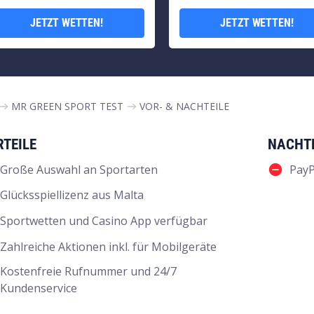
JETZT WETTEN!
JETZT WETTEN!
MR GREEN SPORT TEST
VOR- & NACHTEILE
RTEILE
NACHTE
Große Auswahl an Sportarten
PayP
Glücksspiellizenz aus Malta
Sportwetten und Casino App verfügbar
Zahlreiche Aktionen inkl. für Mobilgeräte
Kostenfreie Rufnummer und 24/7
Kundenservice