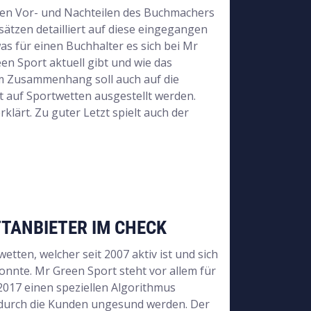
 den Vor- und Nachteilen des Buchmachers
ätzen detailliert auf diese eingegangen
s für einen Buchhalter es sich bei Mr
en Sport aktuell gibt und wie das
em Zusammenhang soll auch auf die
 auf Sportwetten ausgestellt werden.
lärt. Zu guter Letzt spielt auch der
TTANBIETER IM CHECK
tten, welcher seit 2007 aktiv ist und sich
nte. Mr Green Sport steht vor allem für
2017 einen speziellen Algorithmus
n durch die Kunden ungesund werden. Der