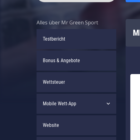
Alles über Mr Green Sport
M
Testbericht
Bonus & Angebote
Wettsteuer
keyboard_arrow_down
Mobile Wett-App
Website