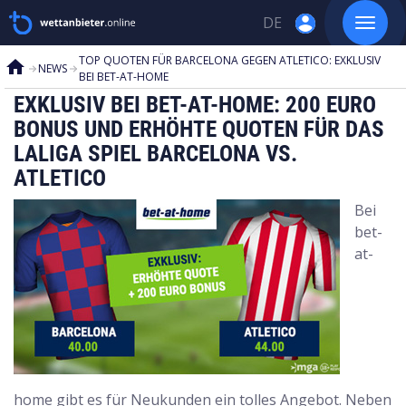
account_circle
DE
Toggle
navigat
Skip
TOP QUOTEN FÜR BARCELONA GEGEN ATLETICO: EXKLUSIV
home
EN
NEWS
to
BEI BET-AT-HOME
content
EXKLUSIV BEI BET-AT-HOME: 200 EURO
RU
BONUS UND ERHÖHTE QUOTEN FÜR DAS
LALIGA SPIEL BARCELONA VS.
ATLETICO
Bei
bet-
at-
home gibt es für Neukunden ein tolles Angebot. Neben