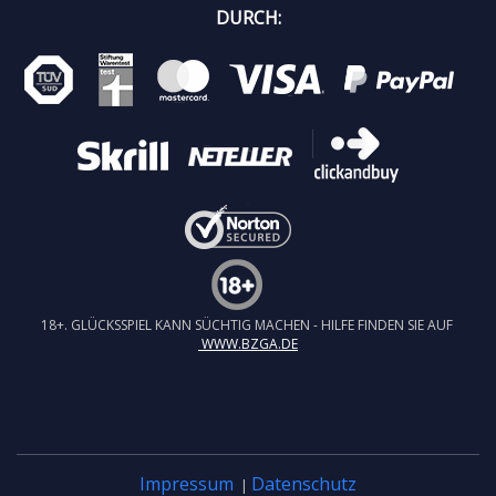
DURCH:
18+. GLÜCKSSPIEL KANN SÜCHTIG MACHEN - HILFE FINDEN SIE AUF
WWW.BZGA.DE
Impressum
Datenschutz
|