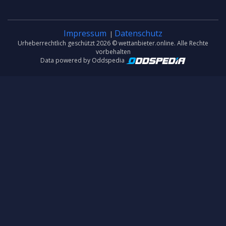
Impressum
Datenschutz
|
Urheberrechtlich geschützt 2026 © wettanbieter.online. Alle Rechte
vorbehalten
Data powered by Oddspedia