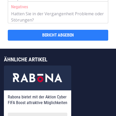
Negatives
BERICHT ABGEBEN
ÄHNLICHE ARTIKEL
Rabona bietet mit der Aktion Cyber
FIFA Boost attraktive Möglichkeiten