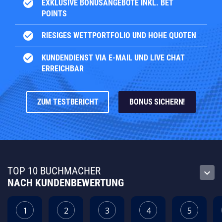
check_circle
EXKLUSIVE BONUSANGEBOTE INKL. BET
POINTS
check_circle
RIESIGES WETTPORTFOLIO UND HOHE QUOTEN
check_circle
KUNDENDIENST VIA E-MAIL UND LIVE CHAT
ERREICHBAR
ZUM TESTBERICHT
BONUS SICHERN!
TOP 10 BUCHMACHER
keyboard_arrow_down
NACH KUNDENBEWERTUNG
1
2
3
4
5