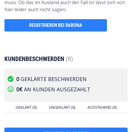
muss. Ob das im Ausland auch der Fall ist lässt sich von
hier leider auch nicht sagen.
REGISTRIEREN BEI RABONA
KUNDENBESCHWERDEN
(0)
check_circle
0
GEKLÄRTE BESCHWERDEN
tag_faces
0€
AN KUNDEN AUSGEZAHLT
GEKLÄRT (0)
UNGEKLÄRT (0)
AUSSTEHEND (0)