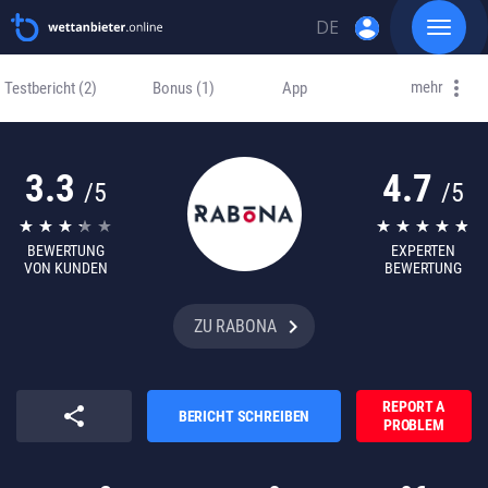
account_circle
DE
Toggle
navigat
Skip
EN
to
mehr
Testbericht
(2)
Bonus
(1)
App
content
RU
3.3
4.7
/5
/5
BEWERTUNG
EXPERTEN
VON KUNDEN
BEWERTUNG
keyboard_arrow_right
ZU RABONA
REPORT A
share
BERICHT SCHREIBEN
PROBLEM