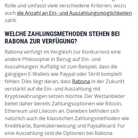
Rolle und umfasst viele verschiedene Kriterien, wozu
auch
die Anzahl an Ein- und Auszahlungsmöglichkeiten
zählt.
WELCHE ZAHLUNGSMETHODEN STEHEN BEI
RABONA ZUR VERFÜGUNG?
Rabona verfolgt im Vergleich zur Konkurrenz eine
andere Philosophie in Bezug auf Ein- und
Auszahlungen. Auffällig ist zum Beispiel, dass die
gängigen E-Wallets wie Paypal oder Skrill komplett
fehlen. Dies liegt daran, dass
Rabona
in der Zukunft
verstärkt auf die Ein- und Auszahlung mit
Kryptowährungen setzen möchte. Der Wettanbieter
bietet daher bereits Zahlungsoptionen wie Bitcoin,
Ethereum und Litecoin an. Daneben befinden sich
natürlich auch die klassischen Zahlungsmethoden wie
Kreditkarte, Banküberweisung und Paysafecard. Für
eine Auszahlung sind die Optionen bei Rabona