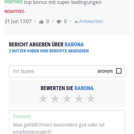
top bonus mit super bedingungen
POSITIVES
-
NEGATIVES
21 Jun 13:07
0
0
Antworten
thumb_up
thumb_down
reply
BERICHT ABGEBEN ÜBER
RABONA
2
NUTZER HABEN IHRE BERICHTE ABGEGEBEN
anonym
BEWERTEN SIE
RABONA
Positives