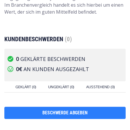
Im Branchenvergleich handelt es sich hierbei um einen
Wert, der sich im guten Mittelfeld befindet.
KUNDENBESCHWERDEN
(0)
check_circle
0
GEKLÄRTE BESCHWERDEN
tag_faces
0€
AN KUNDEN AUSGEZAHLT
GEKLÄRT (0)
UNGEKLÄRT (0)
AUSSTEHEND (0)
BESCHWERDE ABGEBEN