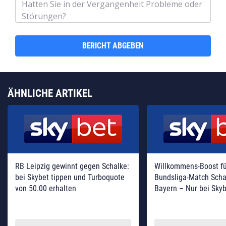
BERICHT ABGEBEN
ÄHNLICHE ARTIKEL
RB Leipzig gewinnt gegen Schalke:
Willkommens-Boost fü
bei Skybet tippen und Turboquote
Bundsliga-Match Scha
von 50.00 erhalten
Bayern – Nur bei Sky