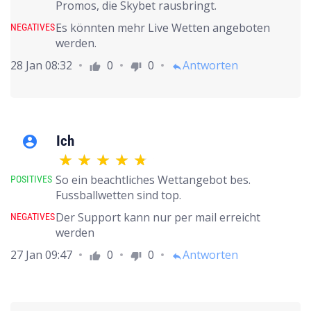
Promos, die Skybet rausbringt.
Es könnten mehr Live Wetten angeboten
NEGATIVES
werden.
28 Jan 08:32
0
0
Antworten
thumb_up
thumb_down
reply
Ich
account_circle
So ein beachtliches Wettangebot bes.
POSITIVES
Fussballwetten sind top.
Der Support kann nur per mail erreicht
NEGATIVES
werden
27 Jan 09:47
0
0
Antworten
thumb_up
thumb_down
reply