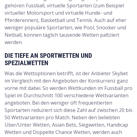
gehören Fussball, virtuelle Sportarten (zum Beispiel
virtueller Motorsport und virtuelle Hunde- und
Pferderennen), Basketball und Tennis. Auch auf eher
weniger populäre Sportarten, wie Pool, Snooker und
Netball, können täglich tausende Wetten paltziert
werden.
DIE TIEFE AN SPORTWETTEN UND
SPEZIALWETTEN
Was die Wettoptionen betrifft, ist der Anbieter Skybet
im Vergleich mit den Angeboten der Konkurrenz ganz
vorne mit dabei. So werden Wettkunden im Fussball pro
Spiel im Durchschnitt 100 verschiedene Wettvarianten
angeboten. Bei den weniger oft frequentierten
Sportarten reduziert sich diese Zahl auf zwischen 20 bis
50 Wettvarianten pro Match. Neben den beliebten
Über/Unter Wetten, Asian Bets, Siegwetten, Handicap
Wetten und Doppelte Chance Wetten, werden auch