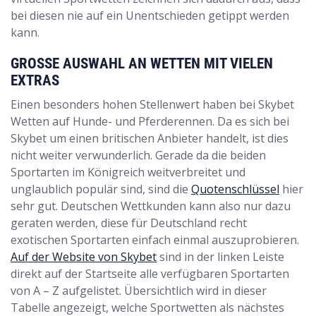
bei diesen nie auf ein Unentschieden getippt werden
kann.
GROSSE AUSWAHL AN WETTEN MIT VIELEN E
XTRAS
Einen besonders hohen Stellenwert haben bei Skybet
Wetten auf Hunde- und Pferderennen. Da es sich bei
Skybet um einen britischen Anbieter handelt, ist dies
nicht weiter verwunderlich. Gerade da die beiden
Sportarten im Königreich weitverbreitet und
unglaublich populär sind, sind die
Quotenschlüssel
hier
sehr gut. Deutschen Wettkunden kann also nur dazu
geraten werden, diese für Deutschland recht
exotischen Sportarten einfach einmal auszuprobieren.
Auf der Website von Skybet
sind in der linken Leiste
direkt auf der Startseite alle verfügbaren Sportarten
von A – Z aufgelistet. Übersichtlich wird in dieser
Tabelle angezeigt, welche Sportwetten als nächstes