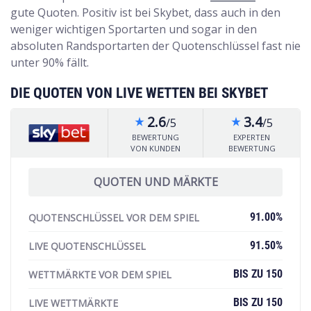
gute Quoten. Positiv ist bei Skybet, dass auch in den
weniger wichtigen Sportarten und sogar in den
absoluten Randsportarten der Quotenschlüssel fast nie
unter 90% fällt.
DIE QUOTEN VON LIVE WETTEN BEI SKYBET
2.6
3.4
/5
/5
star_rate
star_rate
BEWERTUNG
EXPERTEN
VON KUNDEN
BEWERTUNG
QUOTEN UND MÄRKTE
91.00%
QUOTENSCHLÜSSEL VOR DEM SPIEL
91.50%
LIVE QUOTENSCHLÜSSEL
BIS ZU 150
WETTMÄRKTE VOR DEM SPIEL
BIS ZU 150
LIVE WETTMÄRKTE