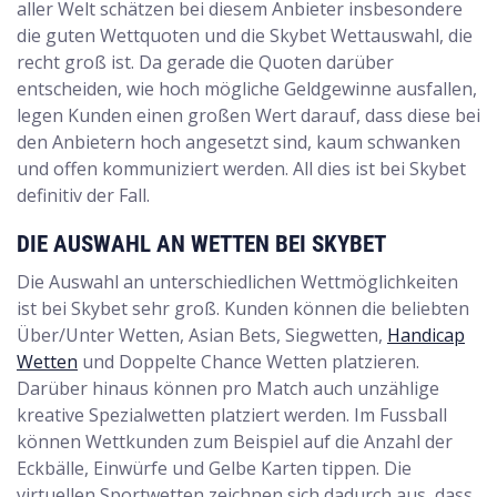
aller Welt schätzen bei diesem Anbieter insbesondere
die guten Wettquoten und die Skybet Wettauswahl, die
recht groß ist. Da gerade die Quoten darüber
entscheiden, wie hoch mögliche Geldgewinne ausfallen,
legen Kunden einen großen Wert darauf, dass diese bei
den Anbietern hoch angesetzt sind, kaum schwanken
und offen kommuniziert werden. All dies ist bei Skybet
definitiv der Fall.
DIE AUSWAHL AN WETTEN BEI SKYBET
Die Auswahl an unterschiedlichen Wettmöglichkeiten
ist bei Skybet sehr groß. Kunden können die beliebten
Über/Unter Wetten, Asian Bets, Siegwetten,
Handicap
Wetten
und Doppelte Chance Wetten platzieren.
Darüber hinaus können pro Match auch unzählige
kreative Spezialwetten platziert werden. Im Fussball
können Wettkunden zum Beispiel auf die Anzahl der
Eckbälle, Einwürfe und Gelbe Karten tippen. Die
virtuellen Sportwetten zeichnen sich dadurch aus, dass