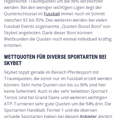
regelrechte Traumquoten um die 96% verzeichnet
werden. Bei den weniger wichtigen Ligen liegt der
Quotenschlüssel im
Fussball
immer noch im Schnitt
zwischen 92 bis 95%. Des weiteren werden bei vielen
Fussball Events sogenannte „Quoten Boost Boni“ von
Skybet angeboten. Dank dieser Boni können
Wettkunden die Quoten noch einmal individuell kräftig
erhöhen.
WETTQUOTEN FÜR DIVERSE SPORTARTEN BEI
SKYBET
Skybet toppt gerade im Bereich Pferdesport mit
Traumquoten, die sonst nur im Fussball erzielt werden
können. Sehr hohe Quoten von bis zu 96% sind hier
keine Seltenheit. Auch in der sehr beliebten Sportart
Tennis sind bei Grand Slams und weiteren wichtigen
ATP-Turnieren sehr gute Quoten um die 94% drin. Die
Sportarten Handball, Formel 1 und die diversen
virtuelle Sportarten haben bei diesem
Anbieter
ähnlich