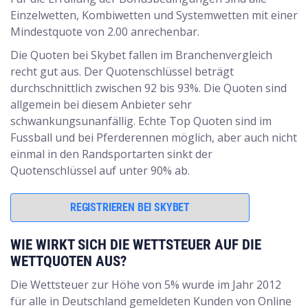
Einzelwetten, Kombiwetten und Systemwetten mit einer
Mindestquote von 2.00 anrechenbar.
Die Quoten bei Skybet fallen im Branchenvergleich
recht gut aus. Der Quotenschlüssel beträgt
durchschnittlich zwischen 92 bis 93%. Die Quoten sind
allgemein bei diesem Anbieter sehr
schwankungsunanfällig. Echte Top Quoten sind im
Fussball und bei Pferderennen möglich, aber auch nicht
einmal in den Randsportarten sinkt der
Quotenschlüssel auf unter 90% ab.
REGISTRIEREN BEI SKYBET
WIE WIRKT SICH DIE WETTSTEUER AUF DIE
WETTQUOTEN AUS?
Die Wettsteuer zur Höhe von 5% wurde im Jahr 2012
für alle in Deutschland gemeldeten Kunden von Online