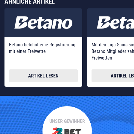
ÄHNLICHE ARTIKEL
Betano belohnt eine Registrierung
Mit den Liga Spins si
mit einer Freiwette
Betano Mitglieder zah
Freiwetten
ARTIKEL LESEN
ARTIKEL L
UNSER GEWINNER