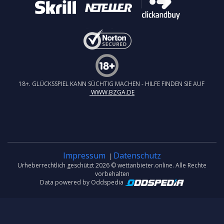
18+. GLÜCKSSPIEL KANN SÜCHTIG MACHEN - HILFE FINDEN SIE AUF
WWW.BZGA.DE
Impressum
Datenschutz
|
Urheberrechtlich geschützt 2026 © wettanbieter.online. Alle Rechte
vorbehalten
Data powered by Oddspedia