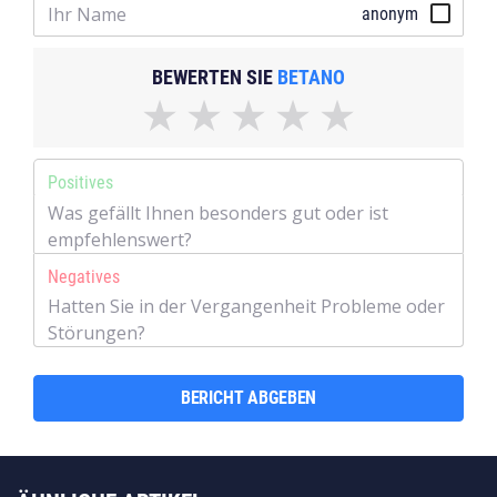
anonym
BEWERTEN SIE
BETANO
Positives
Negatives
BERICHT ABGEBEN