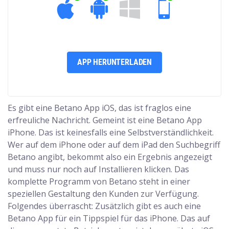
APP HERUNTERLADEN
Es gibt eine Betano App iOS, das ist fraglos eine
erfreuliche Nachricht. Gemeint ist eine Betano App
iPhone. Das ist keinesfalls eine Selbstverständlichkeit.
Wer auf dem iPhone oder auf dem iPad den Suchbegriff
Betano angibt, bekommt also ein Ergebnis angezeigt
und muss nur noch auf Installieren klicken. Das
komplette Programm von Betano steht in einer
speziellen Gestaltung den Kunden zur Verfügung.
Folgendes überrascht: Zusätzlich gibt es auch eine
Betano App für ein Tippspiel für das iPhone. Das auf