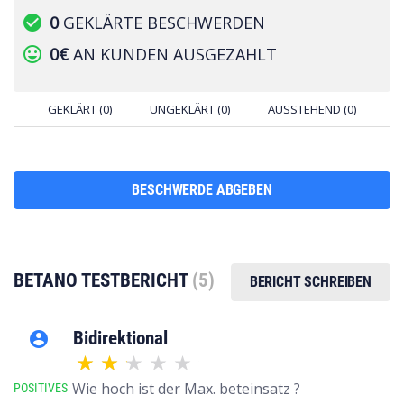
check_circle
0
GEKLÄRTE BESCHWERDEN
tag_faces
0€
AN KUNDEN AUSGEZAHLT
GEKLÄRT (0)
UNGEKLÄRT (0)
AUSSTEHEND (0)
BESCHWERDE ABGEBEN
BETANO TESTBERICHT
(5)
BERICHT SCHREIBEN
Bidirektional
account_circle
Wie hoch ist der Max. beteinsatz ?
POSITIVES