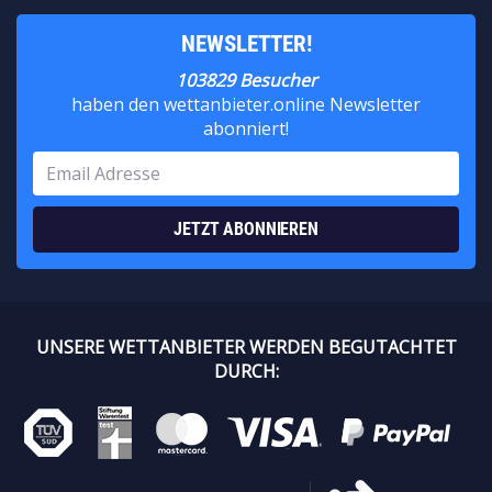
NEWSLETTER!
103829 Besucher
haben den wettanbieter.online Newsletter
abonniert!
JETZT ABONNIEREN
UNSERE WETTANBIETER WERDEN BEGUTACHTET
DURCH: