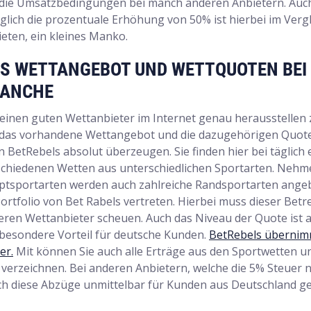
 die Umsatzbedingungen bei manch anderen Anbietern. Auch 
glich die prozentuale Erhöhung von 50% ist hierbei im Ver
ieten, ein kleines Manko.
S WETTANGEBOT UND WETTQUOTEN BEI 
ANCHE
einen guten Wettanbieter im Internet genau herausstellen 
 das vorhandene Wettangebot und die dazugehörigen Quote
 BetRebels absolut überzeugen. Sie finden hier bei täglich
schiedenen Wetten aus unterschiedlichen Sportarten. Neh
ptsportarten werden auch zahlreiche Randsportarten angebo
ortfolio von Bet Rabels vertreten. Hierbei muss dieser Betr
ren Wettanbieter scheuen. Auch das Niveau der Quote ist al
 besondere Vorteil für deutsche Kunden.
BetRebels übernimm
er.
Mit können Sie auch alle Erträge aus den Sportwetten u
h verzeichnen. Bei anderen Anbietern, welche die 5% Steuer
ch diese Abzüge unmittelbar für Kunden aus Deutschland g