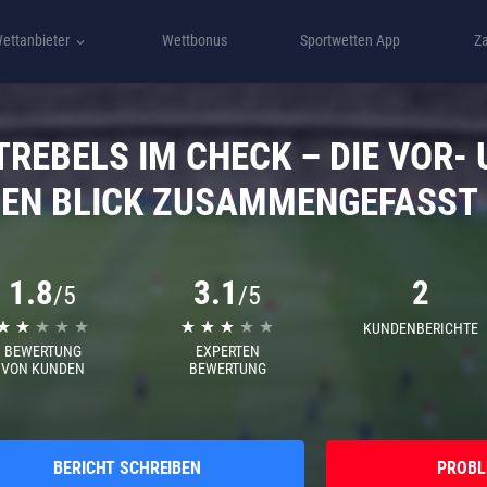
ettanbieter
Wettbonus
Sportwetten App
Z
TREBELS IM CHECK – DIE VOR-
NEN BLICK ZUSAMMENGEFASST
1.8
3.1
2
/5
/5
KUNDENBERICHTE
BEWERTUNG
EXPERTEN
VON KUNDEN
BEWERTUNG
BERICHT SCHREIBEN
PROBL