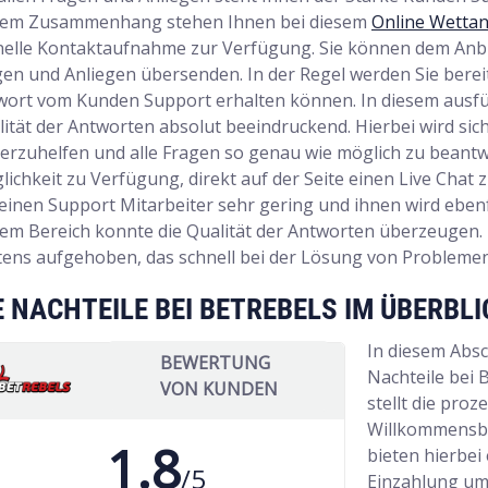
sem Zusammenhang stehen Ihnen bei diesem
Online Wettan
nelle Kontaktaufnahme zur Verfügung. Sie können dem Anbi
en und Anliegen übersenden. In der Regel werden Sie bereit
wort vom Kunden Support erhalten können. In diesem ausfüh
ität der Antworten absolut beeindruckend. Hierbei wird sic
erzuhelfen und alle Fragen so genau wie möglich zu beantwo
ichkeit zu Verfügung, direkt auf der Seite einen Live Chat 
einen Support Mitarbeiter sehr gering und ihnen wird ebenfa
sem Bereich konnte die Qualität der Antworten überzeugen
tens aufgehoben, das schnell bei der Lösung von Probleme
E NACHTEILE BEI BETREBELS IM ÜBERBLI
In diesem Absch
BEWERTUNG
Nachteile bei
VON KUNDEN
stellt die pro
Willkommensbo
1.8
bieten hierbei
/5
Einzahlung um