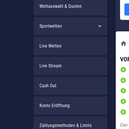
Wettauswahl & Quoten
keyboard_arrow_down
Sportwetten
home
Live Wetten
VO
Live Stream
Cash Out
Konto Eröffnung
Der
Zahlungsmethoden & Limits