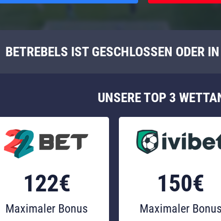
BETREBELS IST GESCHLOSSEN ODER IN
UNSERE
TOP 3
WETTAN
122€
150€
Maximaler Bonus
Maximaler Bonu