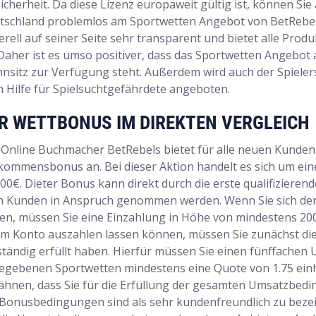
icherheit. Da diese Lizenz europaweit gültig ist, können Si
tschland problemlos am Sportwetten Angebot von BetRebels 
rell auf seiner Seite sehr transparent und bietet alle Produ
 Daher ist es umso positiver, dass das Sportwetten Angebot
nsitz zur Verfügung steht. Außerdem wird auch der Spieler
h Hilfe für Spielsuchtgefährdete angeboten.
R WETTBONUS IM DIREKTEN VERGLEICH
Online Buchmacher BetRebels bietet für alle neuen Kunden a
lkommensbonus an. Bei dieser Aktion handelt es sich um ei
00€. Dieter Bonus kann direkt durch die erste qualifiziere
en Kunden in Anspruch genommen werden. Wenn Sie sich d
len, müssen Sie eine Einzahlung in Höhe von mindestens 200
em Konto auszahlen lassen können, müssen Sie zunächst 
ständig erfüllt haben. Hierfür müssen Sie einen fünffachen 
gebenen Sportwetten mindestens eine Quote von 1.75 einhal
ähnen, dass Sie für die Erfüllung der gesamten Umsatzbed
 Bonusbedingungen sind als sehr kundenfreundlich zu bezeic