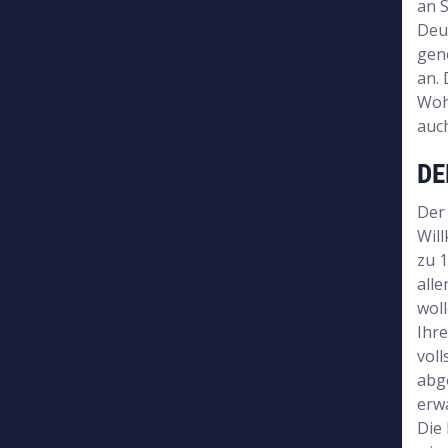
an S
Deu
gene
an.
Woh
auc
DE
Der 
Wil
zu 1
all
wol
Ihr
voll
abge
erw
Die