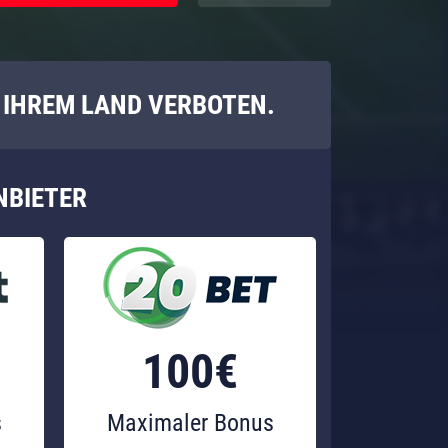
 IHREM LAND VERBOTEN.
BIETER
100€
s
Maximaler Bonus