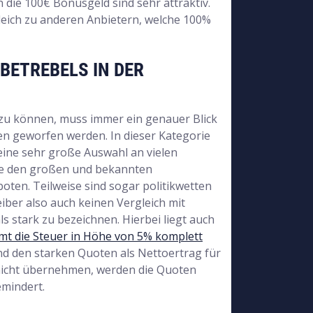
die 100€ Bonusgeld sind sehr attraktiv.
gleich zu anderen Anbietern, welche 100%
BETREBELS IN DER
zu können, muss immer ein genauer Blick
n geworfen werden. In dieser Kategorie
 eine sehr große Auswahl an vielen
me den großen und bekannten
ten. Teilweise sind sogar politikwetten
eiber also auch keinen Vergleich mit
s stark zu bezeichnen. Hierbei liegt auch
t die Steuer in Höhe von 5% komplett
nd den starken Quoten als Nettoertrag für
 nicht übernehmen, werden die Quoten
emindert.