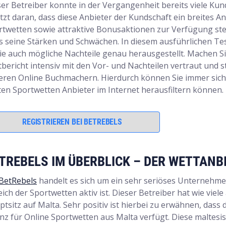
er Betreiber konnte in der Vergangenheit bereits viele Kund
tzt daran, dass diese Anbieter der Kundschaft ein breites A
rtwetten sowie attraktive Bonusaktionen zur Verfügung stel
s seine Stärken und Schwächen. In diesem ausführlichen Tes
ie auch mögliche Nachteile genau herausgestellt. Machen Si
bericht intensiv mit den Vor- und Nachteilen vertraut und st
eren Online Buchmachern. Hierdurch können Sie immer sicher
ten Sportwetten Anbieter im Internet herausfiltern können.
REGISTRIEREN BEI BETREBELS
TREBELS IM ÜBERBLICK – DER WETTANB
BetRebels
handelt es sich um ein sehr seriöses Unternehmen,
ich der Sportwetten aktiv ist. Dieser Betreiber hat wie vie
tsitz auf Malta. Sehr positiv ist hierbei zu erwähnen, dass 
nz für Online Sportwetten aus Malta verfügt. Diese maltesi