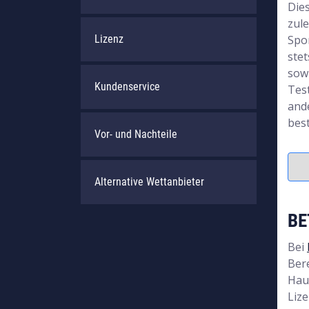
Dies
zule
Spo
Lizenz
stet
sow
Kundenservice
Test
and
bes
Vor- und Nachteile
Alternative Wettanbieter
BE
Bei
Bere
Haup
Lize