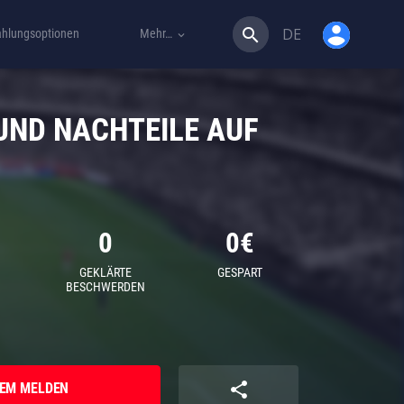
account_circle
search
DE
ahlungsoptionen
Mehr…
EN
 UND NACHTEILE AUF
RU
0
0€
GEKLÄRTE
GESPART
BESCHWERDEN
share
EM MELDEN