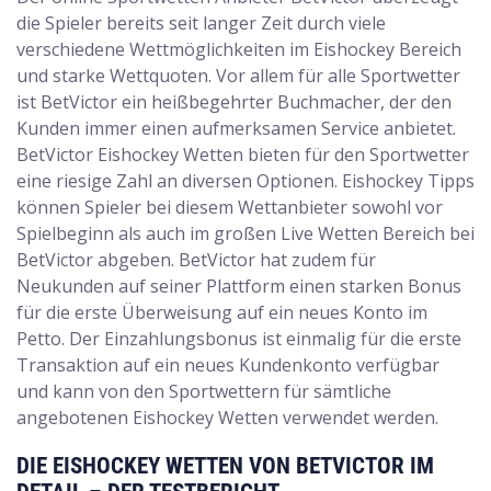
die Spieler bereits seit langer Zeit durch viele
verschiedene Wettmöglichkeiten im Eishockey Bereich
und starke Wettquoten. Vor allem für alle Sportwetter
ist BetVictor ein heißbegehrter Buchmacher, der den
Kunden immer einen aufmerksamen Service anbietet.
BetVictor Eishockey Wetten bieten für den Sportwetter
eine riesige Zahl an diversen Optionen. Eishockey Tipps
können Spieler bei diesem Wettanbieter sowohl vor
Spielbeginn als auch im großen Live Wetten Bereich bei
BetVictor abgeben. BetVictor hat zudem für
Neukunden auf seiner Plattform einen starken Bonus
für die erste Überweisung auf ein neues Konto im
Petto. Der Einzahlungsbonus ist einmalig für die erste
Transaktion auf ein neues Kundenkonto verfügbar
und kann von den Sportwettern für sämtliche
angebotenen Eishockey Wetten verwendet werden.
DIE EISHOCKEY WETTEN VON BETVICTOR IM