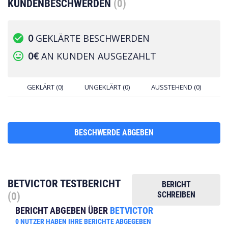
KUNDENBESCHWERDEN
(0)
check_circle
0
GEKLÄRTE BESCHWERDEN
tag_faces
0€
AN KUNDEN AUSGEZAHLT
GEKLÄRT (0)
UNGEKLÄRT (0)
AUSSTEHEND (0)
BESCHWERDE ABGEBEN
BETVICTOR TESTBERICHT
BERICHT
SCHREIBEN
(0)
BERICHT ABGEBEN ÜBER
BETVICTOR
0
NUTZER HABEN IHRE BERICHTE ABGEGEBEN