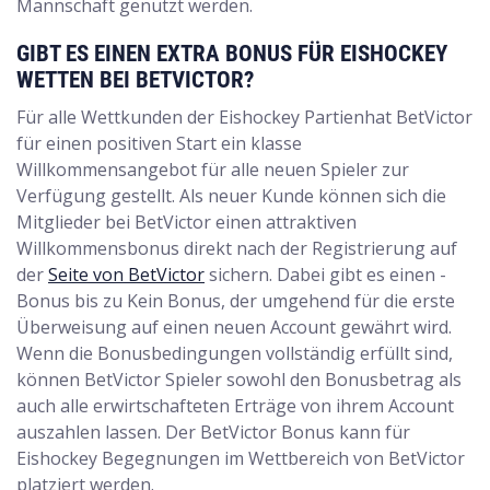
Mannschaft genutzt werden.
GIBT ES EINEN EXTRA BONUS FÜR EISHOCKEY
WETTEN BEI BETVICTOR?
Für alle Wettkunden der Eishockey Partienhat BetVictor
für einen positiven Start ein klasse
Willkommensangebot für alle neuen Spieler zur
Verfügung gestellt. Als neuer Kunde können sich die
Mitglieder bei BetVictor einen attraktiven
Willkommensbonus direkt nach der Registrierung auf
der
Seite von BetVictor
sichern. Dabei gibt es einen -
Bonus bis zu Kein Bonus, der umgehend für die erste
Überweisung auf einen neuen Account gewährt wird.
Wenn die Bonusbedingungen vollständig erfüllt sind,
können BetVictor Spieler sowohl den Bonusbetrag als
auch alle erwirtschafteten Erträge von ihrem Account
auszahlen lassen. Der BetVictor Bonus kann für
Eishockey Begegnungen im Wettbereich von BetVictor
platziert werden.