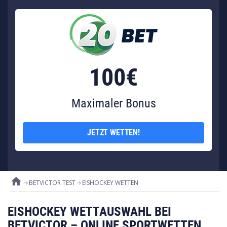
100€
Maximaler Bonus
JETZT WETTEN!
home
BETVICTOR TEST
EISHOCKEY WETTEN
EISHOCKEY WETTAUSWAHL BEI
BETVICTOR – ONLINE SPORTWETTEN