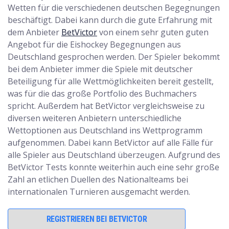
Wetten für die verschiedenen deutschen Begegnungen
beschäftigt. Dabei kann durch die gute Erfahrung mit
dem Anbieter
BetVictor
von einem sehr guten guten
Angebot für die Eishockey Begegnungen aus
Deutschland gesprochen werden. Der Spieler bekommt
bei dem Anbieter immer die Spiele mit deutscher
Beteiligung für alle Wettmöglichkeiten bereit gestellt,
was für die das große Portfolio des Buchmachers
spricht. Außerdem hat BetVictor vergleichsweise zu
diversen weiteren Anbietern unterschiedliche
Wettoptionen aus Deutschland ins Wettprogramm
aufgenommen. Dabei kann BetVictor auf alle Fälle für
alle Spieler aus Deutschland überzeugen. Aufgrund des
BetVictor Tests konnte weiterhin auch eine sehr große
Zahl an etlichen Duellen des Nationalteams bei
internationalen Turnieren ausgemacht werden.
REGISTRIEREN BEI BETVICTOR