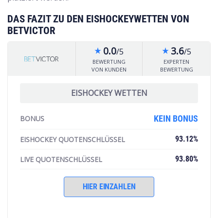
DAS FAZIT ZU DEN EISHOCKEYWETTEN VON
BETVICTOR
0.0
3.6
/5
/5
star_rate
star_rate
BEWERTUNG
EXPERTEN
VON KUNDEN
BEWERTUNG
EISHOCKEY WETTEN
KEIN BONUS
BONUS
93.12%
EISHOCKEY QUOTENSCHLÜSSEL
93.80%
LIVE QUOTENSCHLÜSSEL
HIER EINZAHLEN