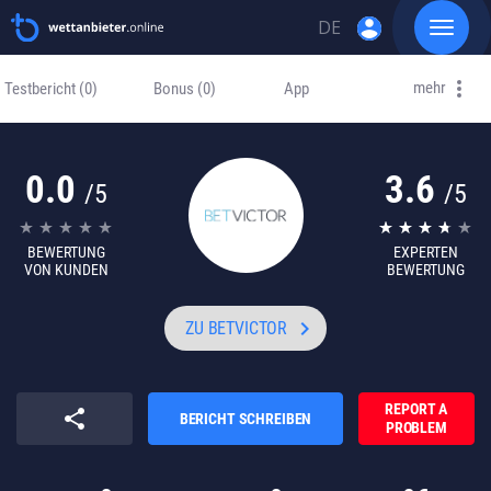
account_circle
DE
Toggle
navigat
Skip
EN
to
mehr
Testbericht
(0)
Bonus
(0)
App
content
RU
0.0
3.6
/5
/5
BEWERTUNG
EXPERTEN
VON KUNDEN
BEWERTUNG
keyboard_arrow_right
ZU BETVICTOR
REPORT A
share
BERICHT SCHREIBEN
PROBLEM