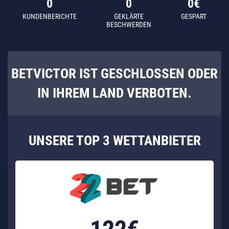
0
0
0€
KUNDENBERICHTE
GEKLÄRTE
GESPART
BESCHWERDEN
BETVICTOR IST GESCHLOSSEN ODER
IN IHREM LAND VERBOTEN.
UNSERE
TOP 3
WETTANBIETER