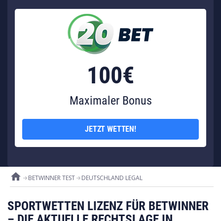
100€
Maximaler Bonus
JETZT WETTEN!
home
BETWINNER TEST
DEUTSCHLAND LEGAL
SPORTWETTEN LIZENZ FÜR BETWINNER
– DIE AKTUELLE RECHTSLAGE IN