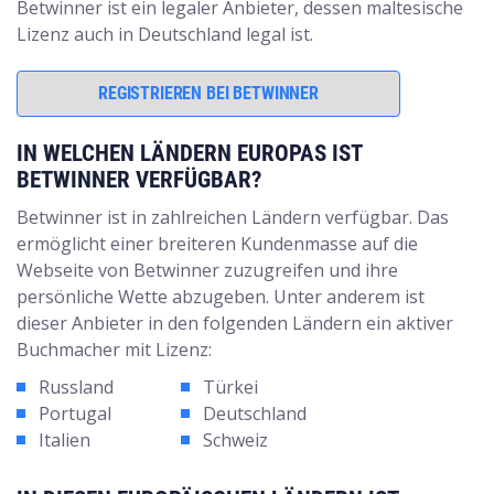
Betwinner ist ein legaler Anbieter, dessen maltesische
Lizenz auch in Deutschland legal ist.
REGISTRIEREN BEI BETWINNER
IN WELCHEN LÄNDERN EUROPAS IST
BETWINNER VERFÜGBAR?
Betwinner ist in zahlreichen Ländern verfügbar. Das
ermöglicht einer breiteren Kundenmasse auf die
Webseite von Betwinner zuzugreifen und ihre
persönliche Wette abzugeben. Unter anderem ist
dieser Anbieter in den folgenden Ländern ein aktiver
Buchmacher mit Lizenz:
Russland
Türkei
Portugal
Deutschland
Italien
Schweiz