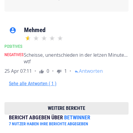
Mehmed
account_circle
POSITIVES
Scheisse, unentschieden in der letzen Minute....
NEGATIVES
wtf
25 Apr 07:11
0
1
Antworten
thumb_up
thumb_down
reply
Sehe alle Antworten ( 1 )
WEITERE BERICHTE
BERICHT ABGEBEN ÜBER
BETWINNER
7
NUTZER HABEN IHRE BERICHTE ABGEGEBEN