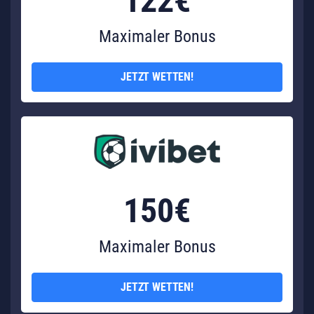
122€
Maximaler Bonus
JETZT WETTEN!
150€
Maximaler Bonus
JETZT WETTEN!