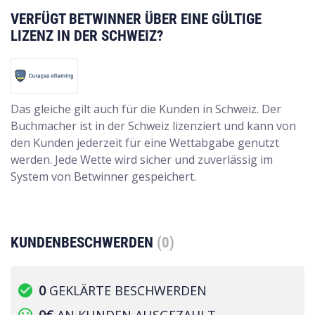
VERFÜGT BETWINNER ÜBER EINE GÜLTIGE
LIZENZ IN DER SCHWEIZ?
Das gleiche gilt auch für die Kunden in Schweiz. Der
Buchmacher ist in der Schweiz lizenziert und kann von
den Kunden jederzeit für eine Wettabgabe genutzt
werden. Jede Wette wird sicher und zuverlässig im
System von Betwinner gespeichert.
KUNDENBESCHWERDEN
(0)
check_circle
0
GEKLÄRTE BESCHWERDEN