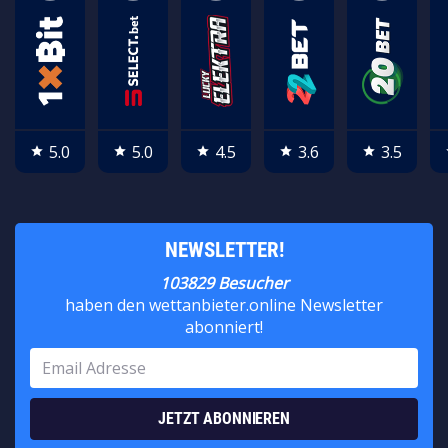
5.0
5.0
4.5
3.6
3.5
star
star
star
star
star
NEWSLETTER!
103829 Besucher
haben den wettanbieter.online Newsletter
abonniert!
JETZT ABONNIEREN