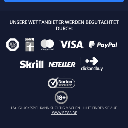
UNSERE WETTANBIETER WERDEN BEGUTACHTET
DURCH:
18+. GLÜCKSSPIEL KANN SÜCHTIG MACHEN - HILFE FINDEN SIE AUF
WWW.BZGA.DE