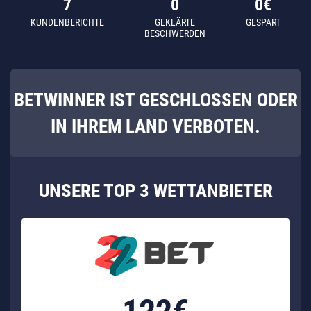
7
0
0€
KUNDENBERICHTE
GEKLÄRTE
GESPART
BESCHWERDEN
BETWINNER IST GESCHLOSSEN ODER
IN IHREM LAND VERBOTEN.
UNSERE
TOP 3
WETTANBIETER