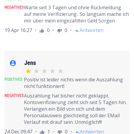
Warte seit 3 Tagen und ohne Rückmeldung
NEGATIVES
auf meine Verifizierung.. So langsam mache ich
mir über mein eingezahlten Geld Sorgen
19 Apr 16:27
0
0
Antworten
thumb_up
thumb_down
reply
Jens
account_circle
Positiv ist leider nichts wenn die Auszahlung
POSITIVES
nicht funktioniert!
Auszahlung hat bisher nicht geklappt.
NEGATIVES
Kontoverifizierung zieht sich seit 5 Tagen hin.
Verlangen ein Bild von sich und dem
Personalausweis gleichzeitig soll der EMail
Verlauf mit drauf sein. Unmöglich!!!
24 Dec 09:47
1
0
Antworten
thumb_up
thumb_down
reply