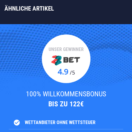
ÄHNLICHE ARTIKEL
UNSER GEWINNER
4.9
/5
100% WILLKOMMENSBONUS
BIS ZU 122€
check_circle
WETTANBIETER OHNE WETTSTEUER