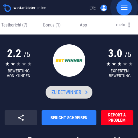
account_circle
DE
Toggle
navigat
Skip
EN
to
mehr
Testbericht
(7)
Bonus
(1)
App
content
RU
2.2
3.0
/5
/5
BEWERTUNG
EXPERTEN
VON KUNDEN
BEWERTUNG
keyboard_arrow_right
ZU BETWINNER
REPORT A
share
BERICHT SCHREIBEN
PROBLEM