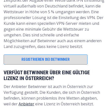
Zeitpunkt der Abgabe einer Wette dank IPN Einstellung
virtuell außerhalb von Deutschland befindet, kann die
Wettsteuer in Höhe von 5 % umgangen werden. Eine
professioneller Lösung ist die Einstellung des VPN. Der
Kunde kann einen speziellen VPN-Server mieten und
gegen eine minimale Gebühr die Wettsteuer zu
umgehen. Dies sind schnelle und einfache
Möglichkeiten auf Betwinner auch aus einem anderen
Land zuzugreifen, dass keine Lizenz besitzt.
REGISTRIEREN BEI BETWINNER
VERFÜGT BETWINNER ÜBER EINE GÜLTIGE
LIZENZ IN ÖSTERREICH?
Der Anbieter Betwinner ist auch in Österreich zur
Verfügung gestellt. Die Kunden, die sich in Österreich
befinden, können problemlos ihre Wetten abgeben,
weil der
Anbieter
eine Lizenz in Österreich besitzt.