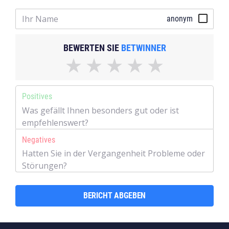
anonym
BEWERTEN SIE
BETWINNER
Positives
Negatives
BERICHT ABGEBEN