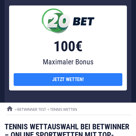
100€
Maximaler Bonus
JETZT WETTEN!
home
BETWINNER TEST
TENNIS WETTEN
TENNIS WETTAUSWAHL BEI BETWINNER
– ONLINE SPORTWETTEN MIT TOP-