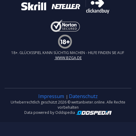
18+. GLÜCKSSPIEL KANN SÜCHTIG MACHEN - HILFE FINDEN SIE AUF
WWW.BZGA.DE
Impressum
Datenschutz
|
Urheberrechtlich geschützt 2026 © wettanbieter.online. Alle Rechte
vorbehalten
Data powered by Oddspedia