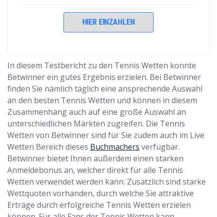
HIER EINZAHLEN
In diesem Testbericht zu den Tennis Wetten konnte
Betwinner ein gutes Ergebnis erzielen. Bei Betwinner
finden Sie nämlich täglich eine ansprechende Auswahl
an den besten Tennis Wetten und können in diesem
Zusammenhang auch auf eine große Auswahl an
unterschiedlichen Märkten zugreifen. Die Tennis
Wetten von Betwinner sind für Sie zudem auch im Live
Wetten Bereich dieses
Buchmachers
verfügbar.
Betwinner bietet Ihnen außerdem einen starken
Anmeldebonus an, welcher direkt für alle Tennis
Wetten verwendet werden kann. Zusätzlich sind starke
Wettquoten vorhanden, durch welche Sie attraktive
Erträge durch erfolgreiche Tennis Wetten erzielen
können. Für alle Fans der Tennis Wetten kann