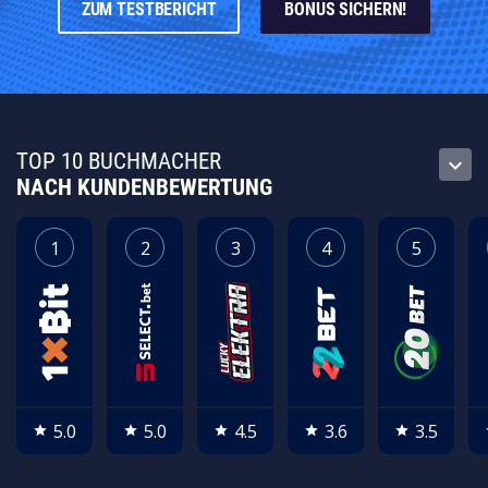
ZUM TESTBERICHT
BONUS SICHERN!
TOP 10 BUCHMACHER
keyboard_arrow_down
NACH KUNDENBEWERTUNG
1
2
3
4
5
5.0
5.0
4.5
3.6
3.5
star
star
star
star
star