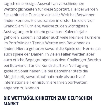
täglich eine riesige Auswahl an verschiedenen
Wettmöglichkeiten für diese Sportart. Hierbei werden
Sie zahlreiche Turniere aus aller Welt bei Betwinner
finden können. Hierzu zählen in erster Linie die vier
Grand Slam Turniere, welche zu den wichtigsten
Austragungen in einem gesamten Kalenderjahr
gehören. Zudem sind aber auch viele kleinere Turniere
im Portfolio der Tennis Wetten von Betwinner zu
finden. Hierzu gehören sowohl die Spiele der Herren als
auch spiele der Damen. In vielen Fällen werden aber
auch etliche Begegnungen aus dem Challenger Bereich
bei Betwinner für die Kundschaft zur Verfügung
gestellt. Somit haben Sie bei Betwinner stets die
Möglichkeit, sowohl auf nationale als auch auf
internationale Tennisturniere Ihre Sportwetten
abgeben zu können.
DIE WETTMÖGLICHKEITEN ZUM DEUTSCHEN
MARKT