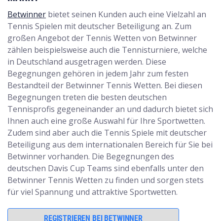
Betwinner
bietet seinen Kunden auch eine Vielzahl an
Tennis Spielen mit deutscher Beteiligung an. Zum
großen Angebot der Tennis Wetten von Betwinner
zählen beispielsweise auch die Tennisturniere, welche
in Deutschland ausgetragen werden. Diese
Begegnungen gehören in jedem Jahr zum festen
Bestandteil der Betwinner Tennis Wetten. Bei diesen
Begegnungen treten die besten deutschen
Tennisprofis gegeneinander an und dadurch bietet sich
Ihnen auch eine große Auswahl für Ihre Sportwetten.
Zudem sind aber auch die Tennis Spiele mit deutscher
Beteiligung aus dem internationalen Bereich für Sie bei
Betwinner vorhanden. Die Begegnungen des
deutschen Davis Cup Teams sind ebenfalls unter den
Betwinner Tennis Wetten zu finden und sorgen stets
für viel Spannung und attraktive Sportwetten.
REGISTRIEREN BEI BETWINNER