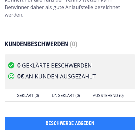
Betwinner daher als gute Anlaufstelle bezeichnet
werden.
KUNDENBESCHWERDEN
(0)
check_circle
0
GEKLÄRTE BESCHWERDEN
tag_faces
0€
AN KUNDEN AUSGEZAHLT
GEKLÄRT (0)
UNGEKLÄRT (0)
AUSSTEHEND (0)
BESCHWERDE ABGEBEN