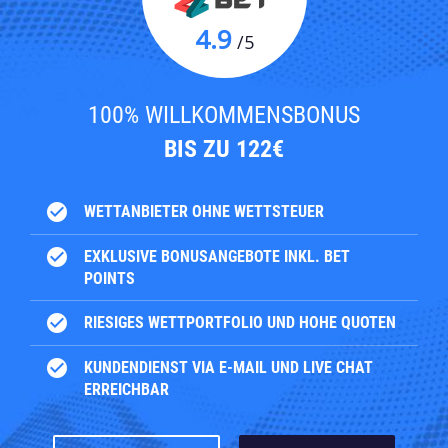
4.9
/5
100% WILLKOMMENSBONUS
BIS ZU 122€
check_circle
WETTANBIETER OHNE WETTSTEUER
check_circle
EXKLUSIVE BONUSANGEBOTE INKL. BET
POINTS
check_circle
RIESIGES WETTPORTFOLIO UND HOHE QUOTEN
check_circle
KUNDENDIENST VIA E-MAIL UND LIVE CHAT
ERREICHBAR