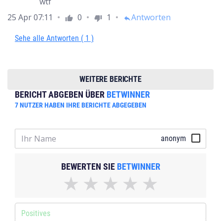
wtf
25 Apr 07:11
0
1
Antworten
thumb_up
thumb_down
reply
Sehe alle Antworten ( 1 )
WEITERE BERICHTE
BERICHT ABGEBEN ÜBER
BETWINNER
7
NUTZER HABEN IHRE BERICHTE ABGEGEBEN
anonym
BEWERTEN SIE
BETWINNER
Positives