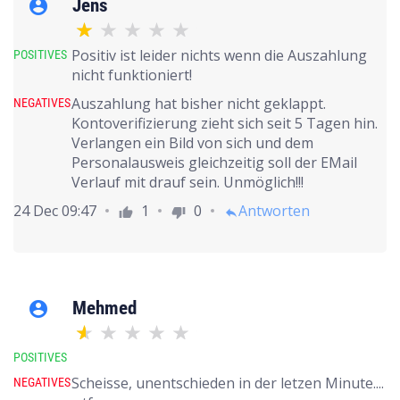
Jens
account_circle
Positiv ist leider nichts wenn die Auszahlung
POSITIVES
nicht funktioniert!
Auszahlung hat bisher nicht geklappt.
NEGATIVES
Kontoverifizierung zieht sich seit 5 Tagen hin.
Verlangen ein Bild von sich und dem
Personalausweis gleichzeitig soll der EMail
Verlauf mit drauf sein. Unmöglich!!!
24 Dec 09:47
1
0
Antworten
thumb_up
thumb_down
reply
Mehmed
account_circle
POSITIVES
Scheisse, unentschieden in der letzen Minute....
NEGATIVES