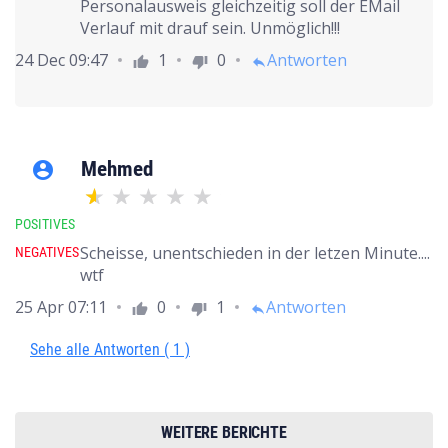
Personalausweis gleichzeitig soll der EMail
Verlauf mit drauf sein. Unmöglich!!!
24 Dec 09:47
1
0
Antworten
thumb_up
thumb_down
reply
Mehmed
account_circle
POSITIVES
Scheisse, unentschieden in der letzen Minute....
NEGATIVES
wtf
25 Apr 07:11
0
1
Antworten
thumb_up
thumb_down
reply
Sehe alle Antworten ( 1 )
WEITERE BERICHTE