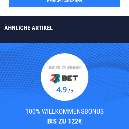
BERICHT ABGEBEN
ÄHNLICHE ARTIKEL
UNSER GEWINNER
4.9
/5
100% WILLKOMMENSBONUS
BIS ZU 122€