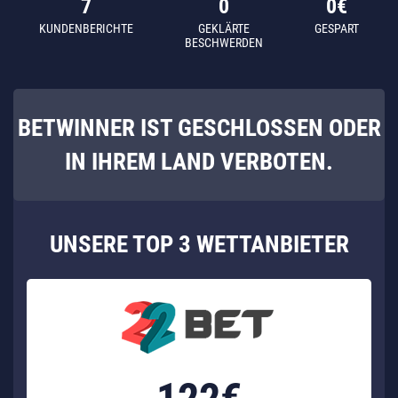
7
0
0€
KUNDENBERICHTE
GEKLÄRTE
GESPART
BESCHWERDEN
BETWINNER IST GESCHLOSSEN ODER
IN IHREM LAND VERBOTEN.
UNSERE
TOP 3
WETTANBIETER