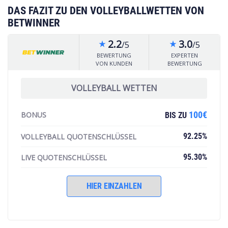
DAS FAZIT ZU DEN VOLLEYBALLWETTEN VON
BETWINNER
2.2
3.0
/5
/5
star_rate
star_rate
BEWERTUNG
EXPERTEN
VON KUNDEN
BEWERTUNG
VOLLEYBALL WETTEN
100€
BONUS
BIS ZU
92.25%
VOLLEYBALL QUOTENSCHLÜSSEL
95.30%
LIVE QUOTENSCHLÜSSEL
HIER EINZAHLEN