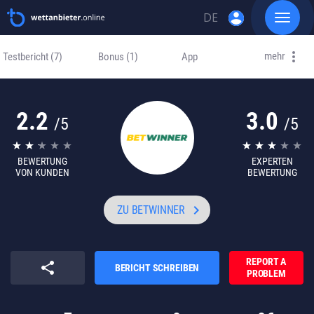
account_circle
DE
Toggle
navigat
Skip
EN
to
mehr
Testbericht
(7)
Bonus
(1)
App
content
RU
2.2
3.0
/5
/5
BEWERTUNG
EXPERTEN
VON KUNDEN
BEWERTUNG
keyboard_arrow_right
ZU BETWINNER
REPORT A
share
BERICHT SCHREIBEN
PROBLEM