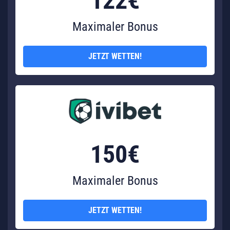
122€
Maximaler Bonus
JETZT WETTEN!
150€
Maximaler Bonus
JETZT WETTEN!