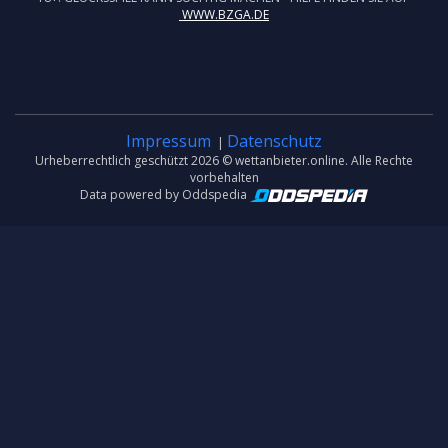
WWW.BZGA.DE
Impressum
Datenschutz
|
Urheberrechtlich geschützt 2026 © wettanbieter.online. Alle Rechte
vorbehalten
Data powered by Oddspedia