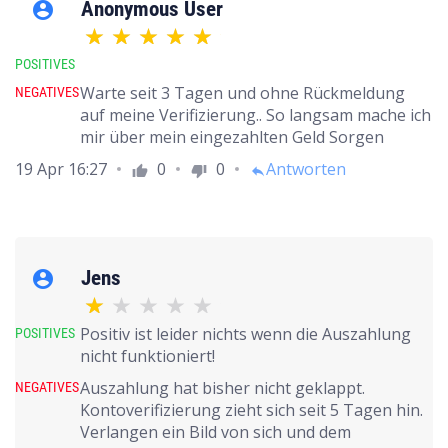
Anonymous User
account_circle
POSITIVES
Warte seit 3 Tagen und ohne Rückmeldung
NEGATIVES
auf meine Verifizierung.. So langsam mache ich
mir über mein eingezahlten Geld Sorgen
19 Apr 16:27
0
0
Antworten
thumb_up
thumb_down
reply
Jens
account_circle
Positiv ist leider nichts wenn die Auszahlung
POSITIVES
nicht funktioniert!
Auszahlung hat bisher nicht geklappt.
NEGATIVES
Kontoverifizierung zieht sich seit 5 Tagen hin.
Verlangen ein Bild von sich und dem