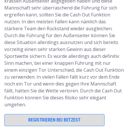
krassen Außenseiter abgegeben haben und diese
Mannschaft sehr überraschend die Führung für sich
ergreifen kann, sollten Sie die Cash Out Funktion
nutzen. In den meisten Fällen kann nämlich das
stärkere Team den Rückstand wieder ausgleichen.
Durch die Führung für den Außenseiter können Sie
diese Situation allerdings ausnutzen und sich bereits
vorzeitig einen sehr starken Gewinn aus dieser
Sportwette sichern. Es würde allerdings auch definitiv
Sinn machen, bei einer knappen Führung mit nur
einem einzigen Tor Unterschied, die Cash Out Funktion
zu verwenden. In vielen Fällen fällt kurz vor dem Ende
noch ein Tor und wenn dies gegen Ihre Mannschaft
fällt, hätten Sie die Wette verloren. Durch die Cash Out
Funktion können Sie dieses Risiko sehr elegant
umgehen.
REGISTRIEREN BEI BETZEST