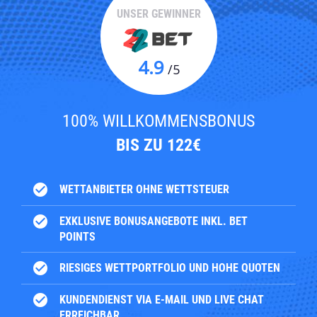
UNSER GEWINNER
4.9
/5
100% WILLKOMMENSBONUS
BIS ZU 122€
check_circle
WETTANBIETER OHNE WETTSTEUER
check_circle
EXKLUSIVE BONUSANGEBOTE INKL. BET
POINTS
check_circle
RIESIGES WETTPORTFOLIO UND HOHE QUOTEN
check_circle
KUNDENDIENST VIA E-MAIL UND LIVE CHAT
ERREICHBAR