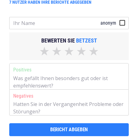
7
NUTZER HABEN IHRE BERICHTE ABGEGEBEN
anonym
BEWERTEN SIE
BETZEST
Positives
Negatives
BERICHT ABGEBEN