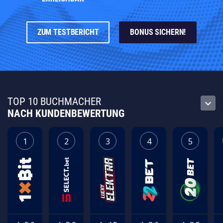
ZUM TESTBERICHT
BONUS SICHERN!
TOP 10 BUCHMACHER
keyboard_arrow_down
NACH KUNDENBEWERTUNG
1
2
3
4
5