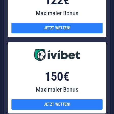
122€
Maximaler Bonus
JETZT WETTEN!
150€
Maximaler Bonus
JETZT WETTEN!