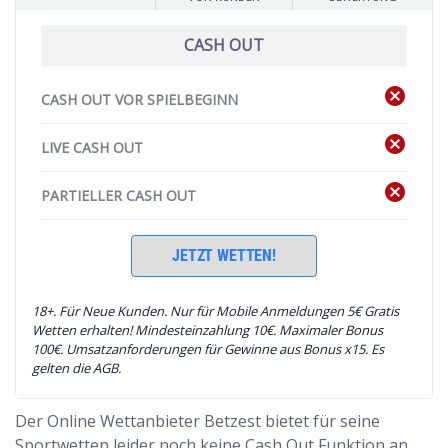
CASH OUT
cancel
CASH OUT VOR SPIELBEGINN
cancel
LIVE CASH OUT
cancel
PARTIELLER CASH OUT
JETZT WETTEN!
18+. Für Neue Kunden. Nur für Mobile Anmeldungen 5€ Gratis
Wetten erhalten! Mindesteinzahlung 10€. Maximaler Bonus
100€. Umsatzanforderungen für Gewinne aus Bonus x15. Es
gelten die AGB.
Der Online Wettanbieter Betzest bietet für seine
Sportwetten leider noch keine Cash Out Funktion an.