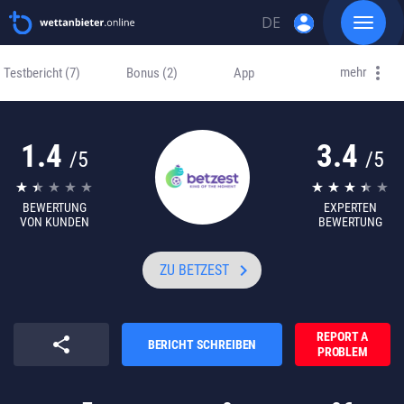
account_circle
DE
Toggle
navigat
Skip
EN
to
mehr
Testbericht
(7)
Bonus
(2)
App
content
RU
1.4
3.4
/5
/5
BEWERTUNG
EXPERTEN
VON KUNDEN
BEWERTUNG
keyboard_arrow_right
ZU BETZEST
REPORT A
share
BERICHT SCHREIBEN
PROBLEM