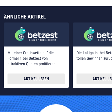
ÄHNLICHE ARTIKEL
Mit einer Gratiswette auf die
Die LaLiga ist bei Bet
Formel 1 bei Betzest von
tollen Gewinnen zurü
attraktiven Quoten profitieren
ARTIKEL LESEN
ARTIKEL L