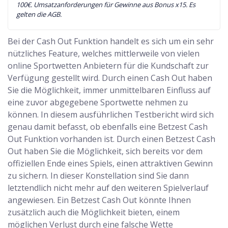
100€. Umsatzanforderungen für Gewinne aus Bonus x15. Es
gelten die AGB.
Bei der Cash Out Funktion handelt es sich um ein sehr
nützliches Feature, welches mittlerweile von vielen
online Sportwetten Anbietern für die Kundschaft zur
Verfügung gestellt wird. Durch einen Cash Out haben
Sie die Möglichkeit, immer unmittelbaren Einfluss auf
eine zuvor abgegebene Sportwette nehmen zu
können. In diesem ausführlichen Testbericht wird sich
genau damit befasst, ob ebenfalls eine Betzest Cash
Out Funktion vorhanden ist. Durch einen Betzest Cash
Out haben Sie die Möglichkeit, sich bereits vor dem
offiziellen Ende eines Spiels, einen attraktiven Gewinn
zu sichern. In dieser Konstellation sind Sie dann
letztendlich nicht mehr auf den weiteren Spielverlauf
angewiesen. Ein Betzest Cash Out könnte Ihnen
zusätzlich auch die Möglichkeit bieten, einem
möglichen Verlust durch eine falsche Wette