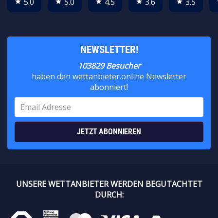
5.0
5.0
4.5
3.6
3.5
star
star
star
star
star
NEWSLETTER!
103829 Besucher
haben den wettanbieter.online Newsletter
abonniert!
JETZT ABONNIEREN
UNSERE WETTANBIETER WERDEN BEGUTACHTET
DURCH: