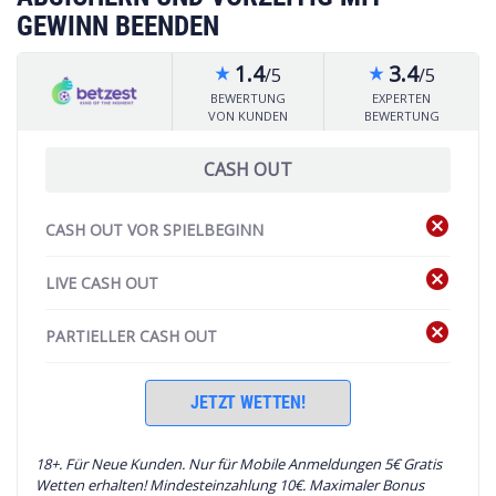
GEWINN BEENDEN
1.4
3.4
/5
/5
star_rate
star_rate
BEWERTUNG
EXPERTEN
VON KUNDEN
BEWERTUNG
CASH OUT
cancel
CASH OUT VOR SPIELBEGINN
cancel
LIVE CASH OUT
cancel
PARTIELLER CASH OUT
JETZT WETTEN!
18+. Für Neue Kunden. Nur für Mobile Anmeldungen 5€ Gratis
Wetten erhalten! Mindesteinzahlung 10€. Maximaler Bonus