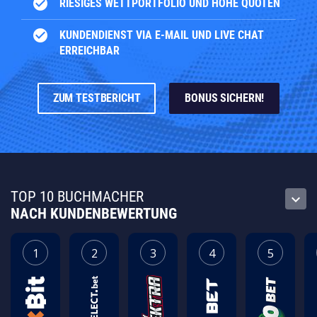
check_circle
RIESIGES WETTPORTFOLIO UND HOHE QUOTEN
check_circle
KUNDENDIENST VIA E-MAIL UND LIVE CHAT
ERREICHBAR
ZUM TESTBERICHT
BONUS SICHERN!
TOP 10 BUCHMACHER
keyboard_arrow_down
NACH KUNDENBEWERTUNG
1
2
3
4
5