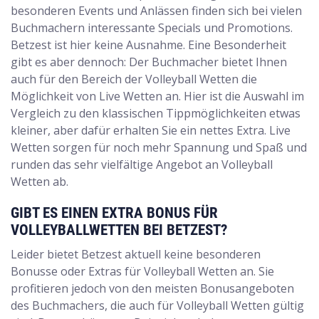
besonderen Events und Anlässen finden sich bei vielen
Buchmachern interessante Specials und Promotions.
Betzest ist hier keine Ausnahme. Eine Besonderheit
gibt es aber dennoch: Der Buchmacher bietet Ihnen
auch für den Bereich der Volleyball Wetten die
Möglichkeit von Live Wetten an. Hier ist die Auswahl im
Vergleich zu den klassischen Tippmöglichkeiten etwas
kleiner, aber dafür erhalten Sie ein nettes Extra. Live
Wetten sorgen für noch mehr Spannung und Spaß und
runden das sehr vielfältige Angebot an Volleyball
Wetten ab.
GIBT ES EINEN EXTRA BONUS FÜR
VOLLEYBALLWETTEN BEI BETZEST?
Leider bietet Betzest aktuell keine besonderen
Bonusse oder Extras für Volleyball Wetten an. Sie
profitieren jedoch von den meisten Bonusangeboten
des Buchmachers, die auch für Volleyball Wetten gültig