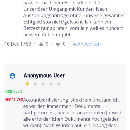
passiert nach dem Hochladen nichts.
Unseriöser Umgang mit Kunden. Nach
Auszahlungsanfrage ohne Hinweise gesamtes
Echtgeld storniert/gelöscht. Ich kann von
Betzest nur abraten, vorallem weil es hundert
bessere Anbieter gibt.
16 Dec 17:53
0
0
Antworten
thumb_up
thumb_down
reply
Anonymous User
account_circle
POSITIVES
Accountverifizierung ist extrem umständlich,
NEGATIVES
es werden immer mehr Dokumente
nachgefordert, um nicht auszuzahlen (obwohl
alle erforderlichen Dokumente hochgeladen
wurden). Nach Wunsch auf Schließung des