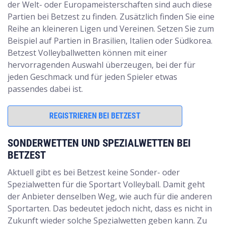
der Welt- oder Europameisterschaften sind auch diese
Partien bei Betzest zu finden. Zusätzlich finden Sie eine
Reihe an kleineren Ligen und Vereinen. Setzen Sie zum
Beispiel auf Partien in Brasilien, Italien oder Südkorea.
Betzest Volleyballwetten können mit einer
hervorragenden Auswahl überzeugen, bei der für
jeden Geschmack und für jeden Spieler etwas
passendes dabei ist.
REGISTRIEREN BEI BETZEST
SONDERWETTEN UND SPEZIALWETTEN BEI
BETZEST
Aktuell gibt es bei Betzest keine Sonder- oder
Spezialwetten für die Sportart Volleyball. Damit geht
der Anbieter denselben Weg, wie auch für die anderen
Sportarten. Das bedeutet jedoch nicht, dass es nicht in
Zukunft wieder solche Spezialwetten geben kann. Zu