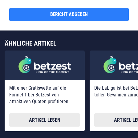
BERICHT ABGEBEN
ÄHNLICHE ARTIKEL
Mit einer Gratiswette auf die
Die LaLiga ist bei Bet
Formel 1 bei Betzest von
tollen Gewinnen zurü
attraktiven Quoten profitieren
ARTIKEL LESEN
ARTIKEL L