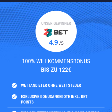
UNSER GEWINNER
4.9
/5
100% WILLKOMMENSBONUS
BIS ZU 122€
check_circle
WETTANBIETER OHNE WETTSTEUER
check_circle
EXKLUSIVE BONUSANGEBOTE INKL. BET
POINTS