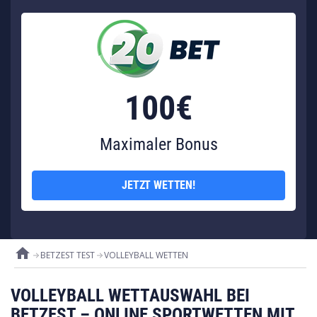
100€
Maximaler Bonus
JETZT WETTEN!
home
BETZEST TEST
VOLLEYBALL WETTEN
VOLLEYBALL WETTAUSWAHL BEI
BETZEST – ONLINE SPORTWETTEN MIT