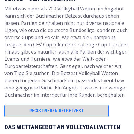
Mit etwas mehr als 700 Volleyball Wetten im Angebot
kann sich der Buchmacher Betzest durchaus sehen
lassen. Partien beinhalten nicht nur diverse nationale
Ligen, wie etwa die deutsche Bundesliga, sondern auch
diverse Cups und Pokale, wie etwa die Champions
League, den CEV Cup oder den Challenge Cup. Darüber
hinaus gibt es natürlich auch alle Partien der wichtigen
Events und Turniere, wie etwa der Welt- oder
Europameisterschaften. Ganz egal, nach welcher Art
von Tipp Sie suchen: Die Betzest Volleyball Wetten
bieten für jeden Geschmack ein passendes Event bzw.
eine geeignete Partie. Ein Angebot, wie es nur wenige
Buchmacher im Internet für ihre Kunden bereithalten.
REGISTRIEREN BEI BETZEST
DAS WETTANGEBOT AN VOLLEYBALLWETTEN