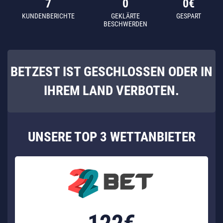
7
0
0€
KUNDENBERICHTE
GEKLÄRTE
GESPART
BESCHWERDEN
BETZEST IST GESCHLOSSEN ODER IN
IHREM LAND VERBOTEN.
UNSERE
TOP 3
WETTANBIETER