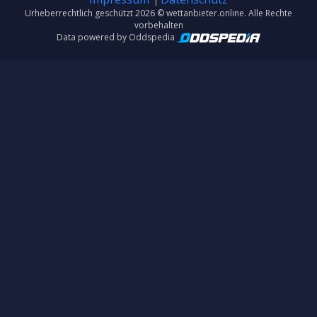
|
Urheberrechtlich geschützt 2026 © wettanbieter.online. Alle Rechte
vorbehalten
Data powered by Oddspedia