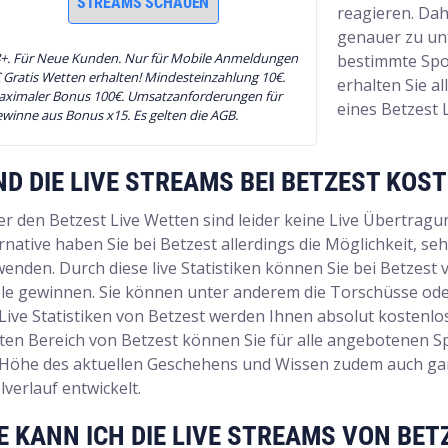
STREAMS SCHAUEN
reagieren. Dah
genauer zu un
+. Für Neue Kunden. Nur für Mobile Anmeldungen
bestimmte Spor
 Gratis Wetten erhalten! Mindesteinzahlung 10€.
erhalten Sie a
ximaler Bonus 100€. Umsatzanforderungen für
eines Betzest 
winne aus Bonus x15. Es gelten die AGB.
ND DIE LIVE STREAMS BEI BETZEST KOS
r den Betzest Live Wetten sind leider keine Live Übertrag
rnative haben Sie bei Betzest allerdings die Möglichkeit, seh
enden. Durch diese live Statistiken können Sie bei Betzest v
ele gewinnen. Sie können unter anderem die Torschüsse oder
Live Statistiken von Betzest werden Ihnen absolut kostenlos
en Bereich von Betzest können Sie für alle angebotenen Sp
 Höhe des aktuellen Geschehens und Wissen zudem auch ganz
lverlauf entwickelt.
E KANN ICH DIE LIVE STREAMS VON BE