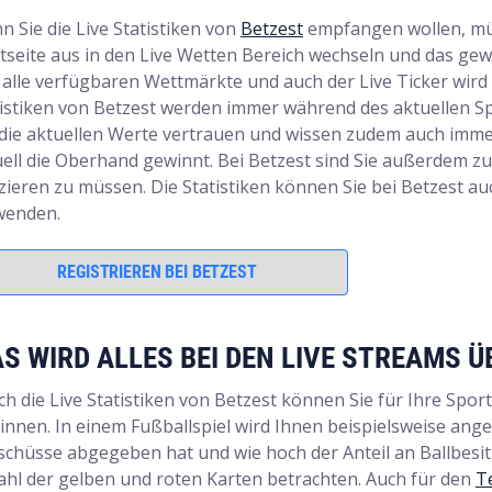
 Sie die Live Statistiken von
Betzest
empfangen wollen, müs
rtseite aus in den Live Wetten Bereich wechseln und das ge
 alle verfügbaren Wettmärkte und auch der Live Ticker wird
istiken von Betzest werden immer während des aktuellen Spie
 die aktuellen Werte vertrauen und wissen zudem auch imme
ell die Oberhand gewinnt. Bei Betzest sind Sie außerdem zu 
zieren zu müssen. Die Statistiken können Sie bei Betzest a
wenden.
REGISTRIEREN BEI BETZEST
S WIRD ALLES BEI DEN LIVE STREAMS 
h die Live Statistiken von Betzest können Sie für Ihre Spor
innen. In einem Fußballspiel wird Ihnen beispielsweise ang
schüsse abgegeben hat und wie hoch der Anteil an Ballbesit
ahl der gelben und roten Karten betrachten. Auch für den
T