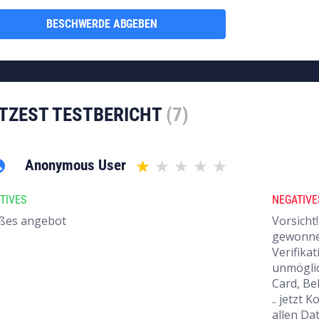
BESCHWERDE ABGEBEN
TZEST TESTBERICHT
(7)
Anonymous User
circle
TIVES
NEGATIVE
ßes angebot
Vorsicht
gewonnen
Verifikat
unmöglic
Card, Be
.. jetzt
allen Dat