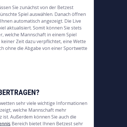
sen Sie zunächst von der Betzest
wünschte Spiel auswählen. Danach öffnen
 Ihnen automatisch angezeigt. Die Live
l aktualisiert. Somit können Sie stets
r, welche Mannschaft in einem Spiel
keiner Zeit dazu verpflichtet, eine Wette
uch ohne die Abgabe von einer Sportwette
ÜBERTRAGEN?
twetten sehr viele wichtige Informationen
ezeigt, welche Mannschaft mehr
z ist. Außerdem können Sie auch die
ennis
Bereich bietet Ihnen Betzest sehr