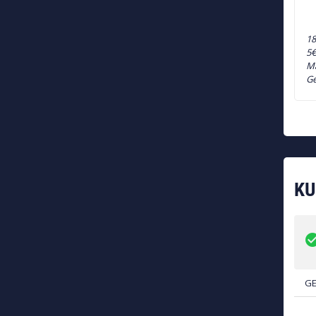
18
5€
Ma
Ge
K
check_ci
GE