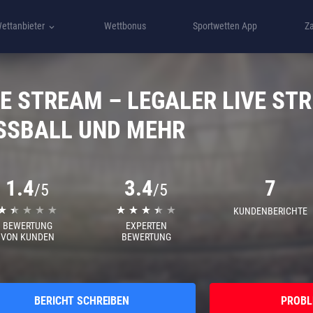
ettanbieter
Wettbonus
Sportwetten App
Z
VE STREAM – LEGALER LIVE ST
SSBALL UND MEHR
1.4
3.4
7
/5
/5
KUNDENBERICHTE
BEWERTUNG
EXPERTEN
VON KUNDEN
BEWERTUNG
BERICHT SCHREIBEN
PROBL