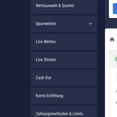
Wettauswahl & Quoten
keyboard_arrow_down
Sportwetten
home
Live Wetten
Live Stream
Cash Out
Konto Eröffnung
Zahlungsmethoden & Limits