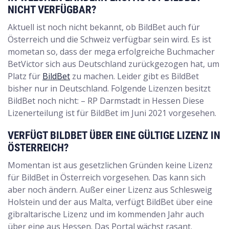
NICHT VERFÜGBAR?
Aktuell ist noch nicht bekannt, ob BildBet auch für
Österreich und die Schweiz verfügbar sein wird. Es ist
mometan so, dass der mega erfolgreiche Buchmacher
BetVictor sich aus Deutschland zurückgezogen hat, um
Platz für
BildBet
zu machen. Leider gibt es BildBet
bisher nur in Deutschland. Folgende Lizenzen besitzt
BildBet noch nicht: – RP Darmstadt in Hessen Diese
Lizenerteilung ist für BildBet im Juni 2021 vorgesehen.
VERFÜGT BILDBET ÜBER EINE GÜLTIGE LIZENZ IN
ÖSTERREICH?
Momentan ist aus gesetzlichen Gründen keine Lizenz
für BildBet in Österreich vorgesehen. Das kann sich
aber noch ändern. Außer einer Lizenz aus Schlesweig
Holstein und der aus Malta, verfügt BildBet über eine
gibraltarische Lizenz und im kommenden Jahr auch
über eine aus Hessen. Das Portal wächst rasant.