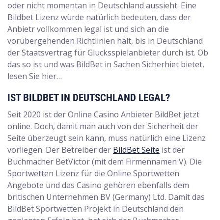
oder nicht momentan in Deutschland aussieht. Eine
Bildbet Lizenz würde natürlich bedeuten, dass der
Anbietr vollkommen legal ist und sich an die
vorübergehenden Richtlinien hält, bis in Deutschland
der Staatsvertrag für Glucksspielanbieter durch ist. Ob
das so ist und was BildBet in Sachen Sicherhiet bietet,
lesen Sie hier…
IST BILDBET IN DEUTSCHLAND LEGAL?
Seit 2020 ist der Online Casino Anbieter BildBet jetzt
online. Doch, damit man auch von der Sicherheit der
Seite überzeugt sein kann, muss natürlich eine Lizenz
vorliegen. Der Betreiber der
BildBet Seite
ist der
Buchmacher BetVictor (mit dem Firmennamen V). Die
Sportwetten Lizenz für die Online Sportwetten
Angebote und das Casino gehören ebenfalls dem
britischen Unternehmen BV (Germany) Ltd. Damit das
BildBet Sportwetten Projekt in Deutschland den