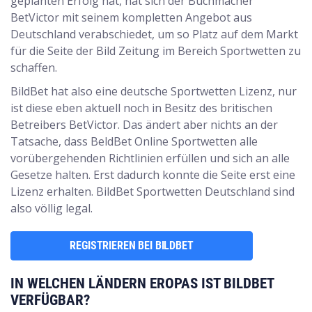
geplanten Erfolg hat, hat sich der Buchmacher
BetVictor mit seinem kompletten Angebot aus
Deutschland verabschiedet, um so Platz auf dem Markt
für die Seite der Bild Zeitung im Bereich Sportwetten zu
schaffen.
BildBet hat also eine deutsche Sportwetten Lizenz, nur
ist diese eben aktuell noch in Besitz des britischen
Betreibers BetVictor. Das ändert aber nichts an der
Tatsache, dass BeldBet Online Sportwetten alle
vorübergehenden Richtlinien erfüllen und sich an alle
Gesetze halten. Erst dadurch konnte die Seite erst eine
Lizenz erhalten. BildBet Sportwetten Deutschland sind
also völlig legal.
REGISTRIEREN BEI BILDBET
IN WELCHEN LÄNDERN EROPAS IST BILDBET
VERFÜGBAR?