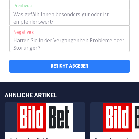
Positives
Negatives
BERICHT ABGEBEN
ÄHNLICHE ARTIKEL