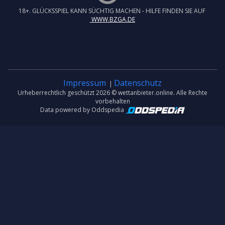
18+. GLÜCKSSPIEL KANN SÜCHTIG MACHEN - HILFE FINDEN SIE AUF
WWW.BZGA.DE
Impressum
Datenschutz
|
Urheberrechtlich geschützt 2026 © wettanbieter.online. Alle Rechte
vorbehalten
Data powered by Oddspedia