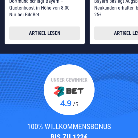
Dortmund schlägt Bayern –
Bayern besiegt Augsb
Quotenboost in Höhe von 8.00 –
Neukunden erhalten b
Nur bei BildBet
25€
ARTIKEL LESEN
ARTIKEL L
UNSER GEWINNER
4.9
/5
100% WILLKOMMENSBONUS
BIS ZU 122€