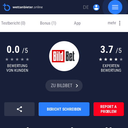
account_circle
DE
Toggle
navigat
Skip
EN
to
mehr
Testbericht
(0)
Bonus
(1)
App
content
RU
0.0
3.7
/5
/5
BEWERTUNG
EXPERTEN
VON KUNDEN
BEWERTUNG
keyboard_arrow_right
ZU BILDBET
REPORT A
share
BERICHT SCHREIBEN
PROBLEM