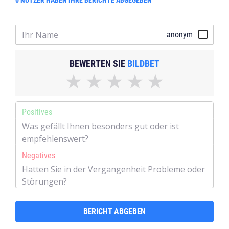
0
NUTZER HABEN IHRE BERICHTE ABGEGEBEN
anonym
BEWERTEN SIE
BILDBET
Positives
Negatives
BERICHT ABGEBEN