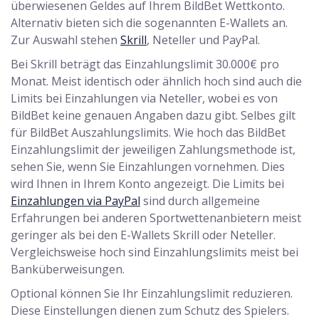
überwiesenen Geldes auf Ihrem BildBet Wettkonto.
Alternativ bieten sich die sogenannten E-Wallets an.
Zur Auswahl stehen
Skrill
, Neteller und PayPal.
Bei Skrill beträgt das Einzahlungslimit 30.000€ pro
Monat. Meist identisch oder ähnlich hoch sind auch die
Limits bei Einzahlungen via Neteller, wobei es von
BildBet keine genauen Angaben dazu gibt. Selbes gilt
für BildBet Auszahlungslimits. Wie hoch das BildBet
Einzahlungslimit der jeweiligen Zahlungsmethode ist,
sehen Sie, wenn Sie Einzahlungen vornehmen. Dies
wird Ihnen in Ihrem Konto angezeigt. Die Limits bei
Einzahlungen via PayPal
sind durch allgemeine
Erfahrungen bei anderen Sportwettenanbietern meist
geringer als bei den E-Wallets Skrill oder Neteller.
Vergleichsweise hoch sind Einzahlungslimits meist bei
Banküberweisungen.
Optional können Sie Ihr Einzahlungslimit reduzieren.
Diese Einstellungen dienen zum Schutz des Spielers.