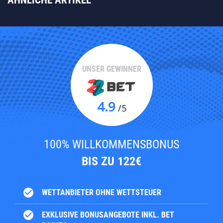
ÄHNLICHE ARTIKEL
UNSER GEWINNER
4.9
/5
100% WILLKOMMENSBONUS
BIS ZU 122€
check_circle
WETTANBIETER OHNE WETTSTEUER
check_circle
EXKLUSIVE BONUSANGEBOTE INKL. BET