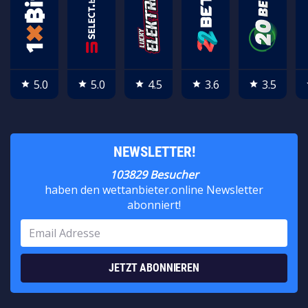
5.0
5.0
4.5
3.6
3.5
star
star
star
star
star
NEWSLETTER!
103829 Besucher
haben den wettanbieter.online Newsletter
abonniert!
JETZT ABONNIEREN