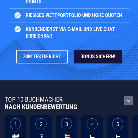
POINTS
check_circle
RIESIGES WETTPORTFOLIO UND HOHE QUOTEN
check_circle
KUNDENDIENST VIA E-MAIL UND LIVE CHAT
ERREICHBAR
ZUM TESTBERICHT
BONUS SICHERN!
TOP 10 BUCHMACHER
keyboard_arrow_down
NACH KUNDENBEWERTUNG
1
2
3
4
5