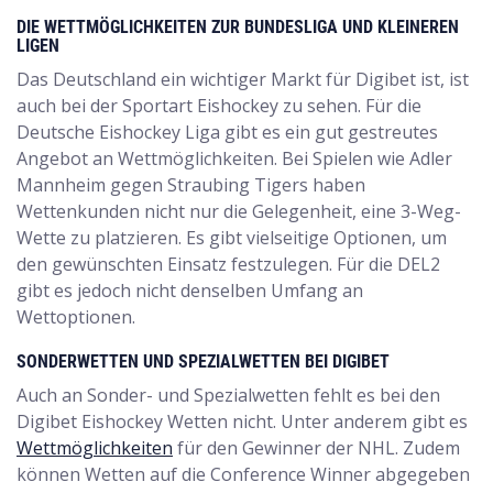
DIE WETTMÖGLICHKEITEN ZUR BUNDESLIGA UND KLEINEREN
LIGEN
Das Deutschland ein wichtiger Markt für Digibet ist, ist
auch bei der Sportart Eishockey zu sehen. Für die
Deutsche Eishockey Liga gibt es ein gut gestreutes
Angebot an Wettmöglichkeiten. Bei Spielen wie Adler
Mannheim gegen Straubing Tigers haben
Wettenkunden nicht nur die Gelegenheit, eine 3-Weg-
Wette zu platzieren. Es gibt vielseitige Optionen, um
den gewünschten Einsatz festzulegen. Für die DEL2
gibt es jedoch nicht denselben Umfang an
Wettoptionen.
SONDERWETTEN UND SPEZIALWETTEN BEI DIGIBET
Auch an Sonder- und Spezialwetten fehlt es bei den
Digibet Eishockey Wetten nicht. Unter anderem gibt es
Wettmöglichkeiten
für den Gewinner der NHL. Zudem
können Wetten auf die Conference Winner abgegeben