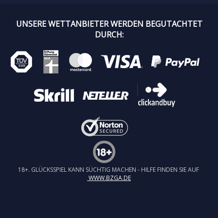
UNSERE WETTANBIETER WERDEN BEGUTACHTET
DURCH:
18+. GLÜCKSSPIEL KANN SÜCHTIG MACHEN - HILFE FINDEN SIE AUF
WWW.BZGA.DE