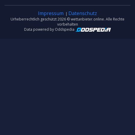
Impressum
Datenschutz
|
Urheberrechtlich geschützt 2026 © wettanbieter.online. Alle Rechte
vorbehalten
Data powered by Oddspedia