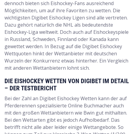
dennoch bieten sich Eishockey-Fans ausreichend
Möglichkeiten, um auf ihre Favoriten zu wetten. Die
wichtigsten Digibet Eishockey Ligen sind alle vertreten.
Dazu gehört natürlich die NHL als bedeutendste
Eishockey-Liga weltweit. Doch auch auf Eishockeyspiele
in Russland, Schweden, Finnland oder Kanada kann
gewettet werden. In Bezug auf die Digibet Eishockey
Wettquoten hinkt der Wettanbieter mit deutschen
Wurzeln der Konkurrenz etwas hinterher. Ein Vergleich
mit anderen Wettanbietern lohnt sich.
DIE EISHOCKEY WETTEN VON DIGIBET IM DETAIL
– DER TESTBERICHT
Bei der Zahl an Digibet Eishockey Wetten kann der auf
Pferderennen spezialisierte Online Buchmacher auch
mit den großen Wettanbietern wie Bwin gut mithalten.
Bei den Wettarten gibt es jedoch Aufholbedarf. Das
betrifft nicht alle aber leider einige Wettangebote. So