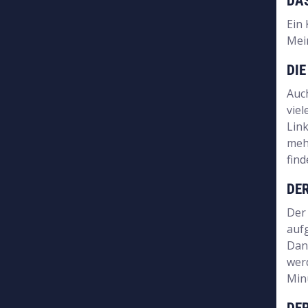
DA
Ein
Mein
DIE
Auc
vie
Link
meh
find
DER
Der 
aufg
Dan
wer
Minu
DE