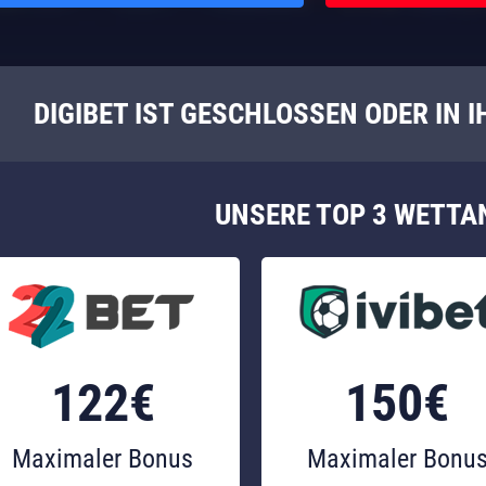
DIGIBET IST GESCHLOSSEN ODER IN 
UNSERE
TOP 3
WETTAN
122€
150€
Maximaler Bonus
Maximaler Bonu