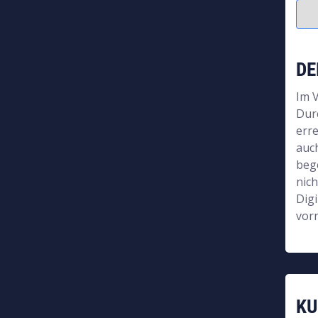
DE
Im 
Durc
erre
auc
beg
nich
Dig
vor
K