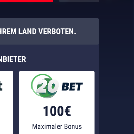
IHREM LAND VERBOTEN.
BIETER
100€
s
Maximaler Bonus