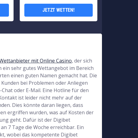
JETZT WETTEN!
n Wettanbieter mit Online Casino
, der sich
h ein sehr gutes Wettangebot im Bereich
rten einen guten Namen gemacht hat. Die
 Kunden bei Problemen oder Anliegen
e-Chat oder E-Mail. Eine Hotline für den
ontakt ist leider nicht mehr auf der
nden. Dies könnte daran liegen, dass
 ergriffen wurden, was auf Kosten der
g geht. Dafür ist der Digibet
an 7 Tage die Woche erreichbar. Ein
kt, wobei das kompetente Digibet