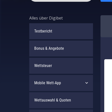
Alles über Digibet
Testbericht
Bonus & Angebote
Wettsteuer
keyboard_arrow_down
Mobile Wett-App
Wettauswahl & Quoten