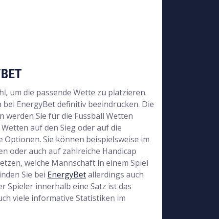
YBET
l, um die passende Wette zu platzieren.
 bei EnergyBet definitiv beeindrucken. Die
 werden Sie für die Fussball Wetten
 Wetten auf den Sieg oder auf die
 Optionen. Sie können beispielsweise im
en oder auch auf zahlreiche Handicap
setzen, welche Mannschaft in einem Spiel
finden Sie bei
EnergyBet
allerdings auch
 Spieler innerhalb eine Satz ist das
ch viele informative Statistiken im