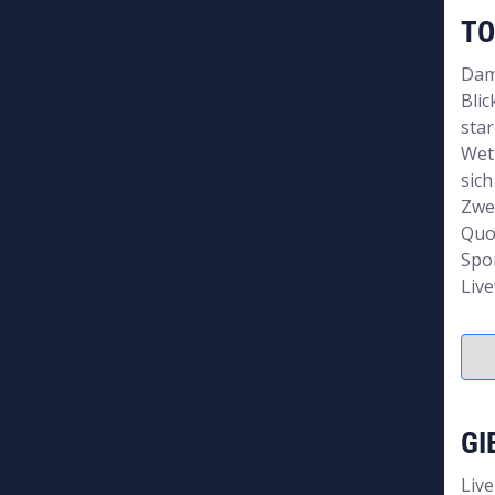
TO
Dam
Blic
star
Wett
sich
Zwei
Quot
Spo
Live
GI
Liv