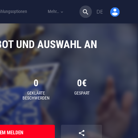
account_circle
search
DE
ahlungsoptionen
Mehr…
EN
BOT UND AUSWAHL AN
RU
0
0€
GEKLÄRTE
GESPART
BESCHWERDEN
share
EM MELDEN