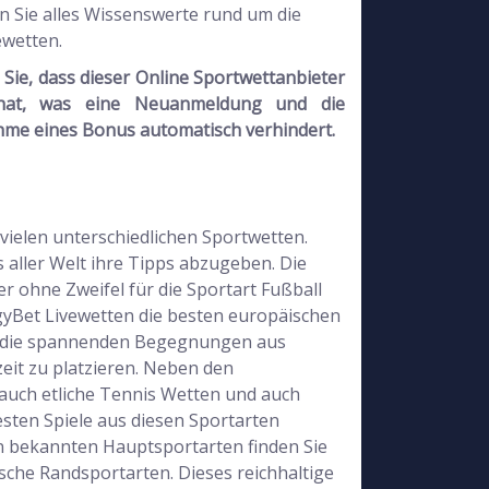
en Sie alles Wissenswerte rund um die
ewetten.
 Sie, dass dieser Online Sportwettanbieter
 hat, was eine Neuanmeldung und die
me eines Bonus automatisch verhindert.
vielen unterschiedlichen Sportwetten.
 aller Welt ihre Tipps abzugeben. Die
 ohne Zweifel für die Sportart Fußball
gyBet Livewetten die besten europäischen
für die spannenden Begegnungen aus
eit zu platzieren. Neben den
 auch etliche Tennis Wetten und auch
besten Spiele aus diesen Sportarten
en bekannten Hauptsportarten finden Sie
ische Randsportarten. Dieses reichhaltige