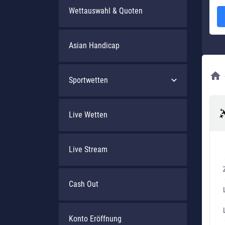
Wettauswahl & Quoten
Asian Handicap
home
keyboard_arrow_down
Sportwetten
Live Wetten
Live Stream
Cash Out
Konto Eröffnung