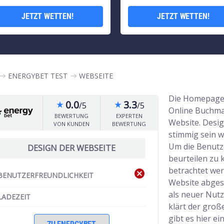
JETZT WETTEN!
JETZT WETTEN!
ENERGYBET TEST
WEBSEITE
Die Homepage 
0.0
3.3
/5
/5
star_rate
star_rate
Online Buchmac
BEWERTUNG
EXPERTEN
Website. Desi
VON KUNDEN
BEWERTUNG
stimmig sein 
Um die Benutz
DESIGN DER WEBSEITE
beurteilen zu
betrachtet wer
cancel
BENUTZERFREUNDLICHKEIT
Website abgesc
als neuer Nutz
LADEZEIT
klärt der gro
gibt es hier 