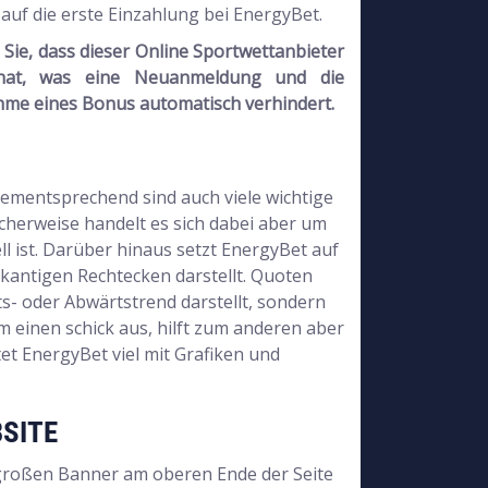
 auf die erste Einzahlung bei EnergyBet.
 Sie, dass dieser Online Sportwettanbieter
 hat, was eine Neuanmeldung und die
me eines Bonus automatisch verhindert.
Dementsprechend sind auch viele wichtige
icherweise handelt es sich dabei aber um
ll ist. Darüber hinaus setzt EnergyBet auf
n kantigen Rechtecken darstellt. Quoten
ts- oder Abwärtstrend darstellt, sondern
 einen schick aus, hilft zum anderen aber
t EnergyBet viel mit Grafiken und
BSITE
e großen Banner am oberen Ende der Seite