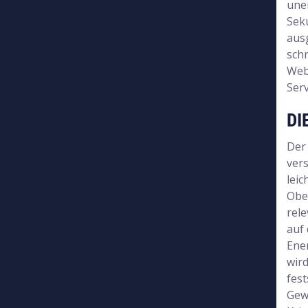
uner
Sek
aus
schn
Webs
Ser
DI
Der 
vers
leic
Obe
rel
auf 
Ener
wird
fest
Gewi