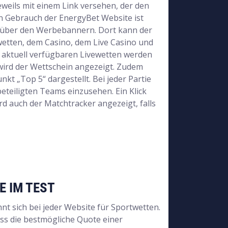
weils mit einem Link versehen, der den
en Gebrauch der EnergyBet Website ist
h über den Werbebannern. Dort kann der
etten, dem Casino, dem Live Casino und
aktuell verfügbaren Livewetten werden
 wird der Wettschein angezeigt. Zudem
 „Top 5“ dargestellt. Bei jeder Partie
teiligten Teams einzusehen. Ein Klick
rd auch der Matchtracker angezeigt, falls
 IM TEST
t sich bei jeder Website für Sportwetten.
dass die bestmögliche Quote einer