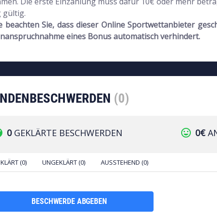
men. Die erste Einzahlung muss dafür 10€ oder mehr betra
 gültig.
te beachten Sie, dass dieser Online Sportwettanbieter ge
 Inanspruchnahme eines Bonus automatisch verhindert.
UNDENBESCHWERDEN
(0)
rcle
0
GEKLÄRTE BESCHWERDEN
tag_faces
0€
AN
KLÄRT (0)
UNGEKLÄRT (0)
AUSSTEHEND (0)
BESCHWERDE ABGEBEN