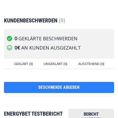
KUNDENBESCHWERDEN
(0)
check_circle
0
GEKLÄRTE BESCHWERDEN
tag_faces
0€
AN KUNDEN AUSGEZAHLT
GEKLÄRT (0)
UNGEKLÄRT (0)
AUSSTEHEND (0)
BESCHWERDE ABGEBEN
ENERGYBET TESTBERICHT
BERICHT