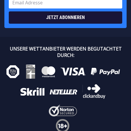
JETZT ABONNIEREN
UNSERE WETTANBIETER WERDEN BEGUTACHTET
DURCH: