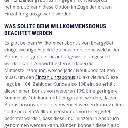
den Einzahlungsbonus hingegen nicht Anspruch
nehmen, so kann diese Option im Zuge der ersten
Einzahlung ausgewählt werden.
WAS SOLLTE BEIM WILLKOMMENSBONUS
BEACHTET WERDEN
Es gibt bei dem Willkommensbonus von EnergyBet
einige wichtige Aspekte zu beachten, ohne welche der
Bonus nicht genutzt beziehungsweise umgesetzt
werden kann. Am wichtigsten ist dabei die
Mindesteinzahlung, welche jeder Neukunde tätigen
muss, um den
Einzahlungsbonus
zu aktivieren. Diese
liegt bei 10€. Zahlt der Kunde also 10€ ein, so erhält
dieser einen Bonus von weiteren 10€. Eine geringere
Summe als 10€ kann nicht eingezahlt werden, da der
Bonus ansonsten nicht verwendet werden kann. Zudem
sollte bei dem Willkommensbonus von EnergyBet
beachtet werden, dass dieser nur einzeln in Anspruch
genommen werden kann. Kunden können diesen also