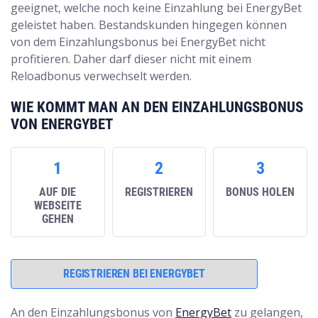
geeignet, welche noch keine Einzahlung bei EnergyBet
geleistet haben. Bestandskunden hingegen können
von dem Einzahlungsbonus bei EnergyBet nicht
profitieren. Daher darf dieser nicht mit einem
Reloadbonus verwechselt werden.
WIE KOMMT MAN AN DEN EINZAHLUNGSBONUS
VON ENERGYBET
1
2
3
AUF DIE
REGISTRIEREN
BONUS HOLEN
WEBSEITE
GEHEN
REGISTRIEREN BEI ENERGYBET
An den Einzahlungsbonus von
EnergyBet
zu gelangen,