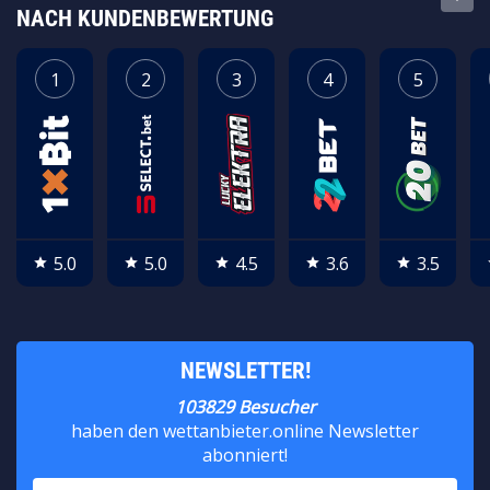
NACH KUNDENBEWERTUNG
1
2
3
4
5
5.0
5.0
4.5
3.6
3.5
star
star
star
star
star
NEWSLETTER!
103829 Besucher
haben den wettanbieter.online Newsletter
abonniert!