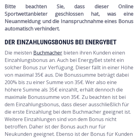
Bitte beachten Sie, dass dieser Online
Sportwettanbieter geschlossen hat, was eine
Neuanmeldung und die Inanspruchnahme eines Bonus
automatisch verhindert.
DER EINZAHLUNGSBONUS BEI ENERGYBET
Die meisten
Buchmacher
bieten ihren Kunden einen
Einzahlungsbonus an. Auch bei EnergyBet steht ein
solcher Bonus zur Verfügung. Dieser fällt in einer Höhe
von maximal 35€ aus. Die Bonussumme beträgt dabei
200% bis zu einer Summe von 35€. Wer also eine
höhere Summe als 35€ einzahlt, erhält dennoch die
maximale Bonussumme von 35€. Zu beachten ist bei
dem Einzahlungsbonus, dass dieser ausschließlich für
die erste Einzahlung bei dem Buchmacher geeignet ist.
Weitere Einzahlungen sind von dem Bonus nicht
betroffen. Daher ist der Bonus auch nur für
Neukunden geeignet. Ebenso ist der Bonus für Kunden