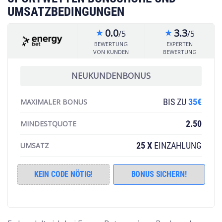
UMSATZBEDINGUNGEN
0.0
3.3
/5
/5
star_rate
star_rate
BEWERTUNG
EXPERTEN
VON KUNDEN
BEWERTUNG
NEUKUNDENBONUS
BIS ZU
35€
MAXIMALER BONUS
2.50
MINDESTQUOTE
25 X
EINZAHLUNG
UMSATZ
KEIN CODE NÖTIG!
BONUS SICHERN!