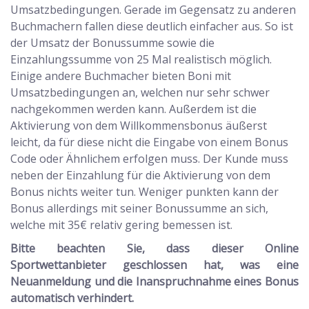
Umsatzbedingungen. Gerade im Gegensatz zu anderen
Buchmachern fallen diese deutlich einfacher aus. So ist
der Umsatz der Bonussumme sowie die
Einzahlungssumme von 25 Mal realistisch möglich.
Einige andere Buchmacher bieten Boni mit
Umsatzbedingungen an, welchen nur sehr schwer
nachgekommen werden kann. Außerdem ist die
Aktivierung von dem Willkommensbonus äußerst
leicht, da für diese nicht die Eingabe von einem Bonus
Code oder Ähnlichem erfolgen muss. Der Kunde muss
neben der Einzahlung für die Aktivierung von dem
Bonus nichts weiter tun. Weniger punkten kann der
Bonus allerdings mit seiner Bonussumme an sich,
welche mit 35€ relativ gering bemessen ist.
Bitte beachten Sie, dass dieser Online
Sportwettanbieter geschlossen hat, was eine
Neuanmeldung und die Inanspruchnahme eines Bonus
automatisch verhindert.