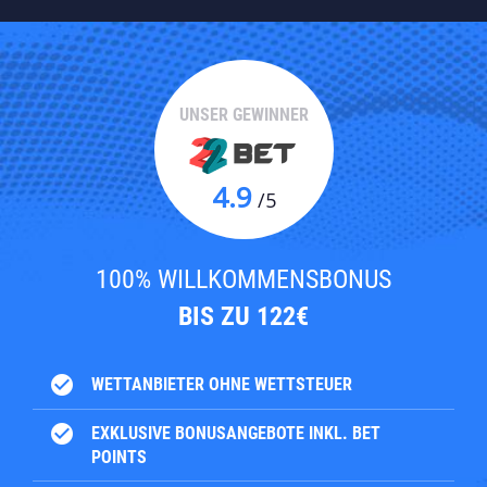
UNSER GEWINNER
4.9
/5
100% WILLKOMMENSBONUS
BIS ZU 122€
check_circle
WETTANBIETER OHNE WETTSTEUER
check_circle
EXKLUSIVE BONUSANGEBOTE INKL. BET
POINTS