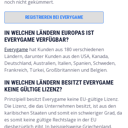
noch nicht gekümmert.
REGISTRIEREN BEI EVERYGAME
IN WELCHEN LÄNDERN EUROPAS IST
EVERYGAME VERFÜGBAR?
Everygame
hat Kunden aus 180 verschiedenen
Ländern, darunter Kunden aus den USA, Kanada,
Deutschland, Australien, Italien, Spanien, Schweden,
Frankreich, Türkei, Großbritannien und Belgien.
IN WELCHEN LÄNDERN BESITZT EVERYGAME
KEINE GÜLTIGE LIZENZ?
Prinzipiell besitzt Everygame keine EU-gültige Lizenz.
Die Lizenz, die das Unternehmen besitzt, ist aus den
karibischen Staaten und somit ein schwieriger Grad, da
es somit keine gültige Rechtslage in der EU
diesbezüglich gibt. In beispielsweise Griechenland,