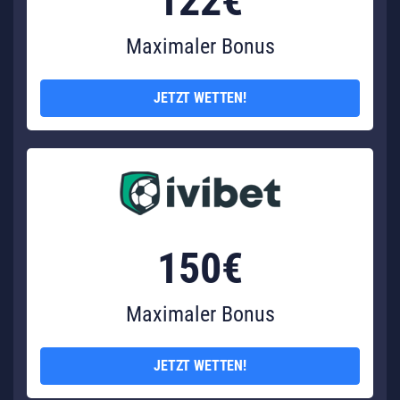
122€
Maximaler Bonus
JETZT WETTEN!
150€
Maximaler Bonus
JETZT WETTEN!